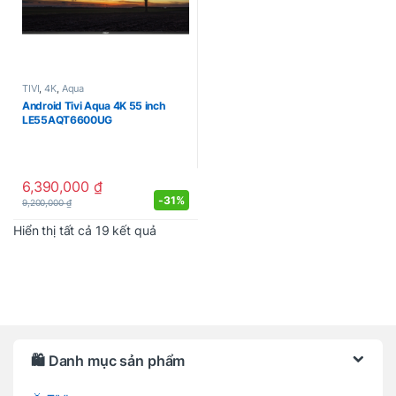
TIVI
,
4K
,
Aqua
Android Tivi Aqua 4K 55 inch
LE55AQT6600UG
6,390,000
₫
-
31%
9,200,000
₫
Được sắp xếp theo mới nhất
Hiển thị tất cả 19 kết quả
Brands Carousel
🛍️ Danh mục sản phẩm