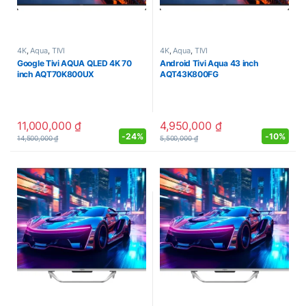
4K
,
Aqua
,
TIVI
4K
,
Aqua
,
TIVI
Google Tivi AQUA QLED 4K 70
Android Tivi Aqua 43 inch
inch AQT70K800UX
AQT43K800FG
11,000,000
₫
4,950,000
₫
-
24%
-
10%
14,500,000
₫
5,500,000
₫