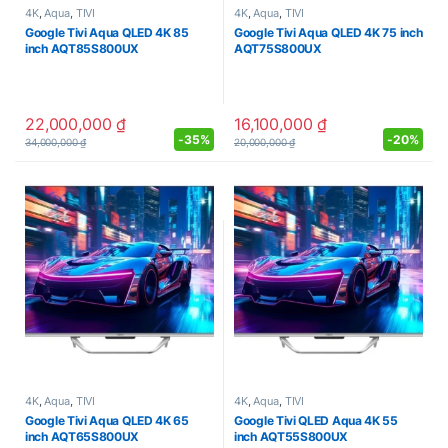
4K
,
Aqua
,
TIVI
4K
,
Aqua
,
TIVI
Google Tivi Aqua QLED 4K 85
Google Tivi Aqua QLED 4K 75 inch
inch AQT85S800UX
AQT75S800UX
22,000,000
₫
16,100,000
₫
-
35%
-
20%
34,000,000
₫
20,000,000
₫
4K
,
Aqua
,
TIVI
4K
,
Aqua
,
TIVI
Google Tivi Aqua QLED 4K 65
Google Tivi QLED Aqua 4K 55
inch AQT65S800UX
inch AQT55S800UX