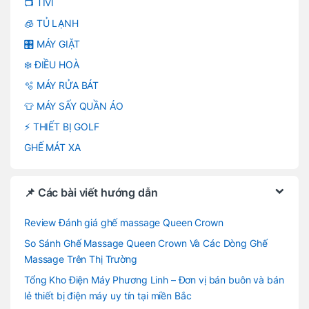
📺 TIVI
🧊 TỦ LẠNH
🎛️ MÁY GIẶT
❄️ ĐIỀU HOÀ
🫧 MÁY RỬA BÁT
👕 MÁY SẤY QUẦN ÁO
⚡ THIẾT BỊ GOLF
GHẾ MÁT XA
📌 Các bài viết hướng dẫn
Review Đánh giá ghế massage Queen Crown
So Sánh Ghế Massage Queen Crown Và Các Dòng Ghế
Massage Trên Thị Trường
Tổng Kho Điện Máy Phương Linh – Đơn vị bán buôn và bán
lẻ thiết bị điện máy uy tín tại miền Bắc