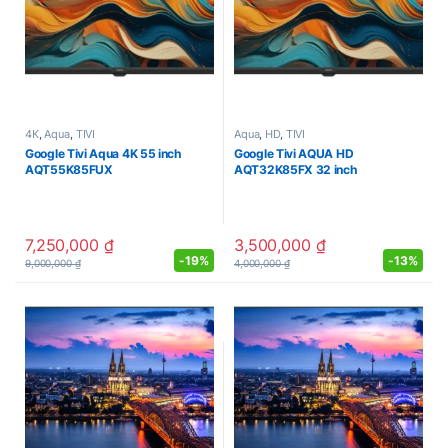
4K
,
Aqua
,
TIVI
Aqua
,
HD
,
TIVI
Google Tivi Aqua 4K 55 inch
Google Tivi AQUA HD
AQT55K85FUX
AQT32K85FX 32 inch
7,250,000
₫
3,500,000
₫
-
19%
-
13%
9,000,000
₫
4,000,000
₫