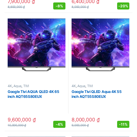
7,900,000
₫
6,400,000
₫
-
8%
-
20%
8,600,000
₫
8,000,000
₫
4K
,
Aqua
,
TIVI
4K
,
Aqua
,
TIVI
Google Tivi AQUA QLED 4K 65
Google Tivi QLED Aqua 4K 55
inch AQT65S80EUX
inch AQT55S80EUX
9,600,000
₫
8,000,000
₫
-
4%
-
11%
10,000,000
₫
9,000,000
₫