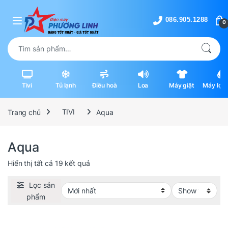
Skip to navigation
Skip to content
0
Tìm kiếm:
Tivi
Tủ lạnh
Điều hoà
Loa
Máy giặt
Máy lọc 
máy hút
Trang chủ
TIVI
Aqua
Aqua
Được sắp xếp theo mới nhất
Hiển thị tất cả 19 kết quả
Lọc sản
phẩm