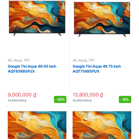
4K
,
Aqua
,
TIVI
4K
,
Aqua
,
TIVI
Google Tivi Aqua 4K 65 inch
Google Tivi Aqua 4K 75 inch
AQT65K85FUX
AQT75K85FUX
9,000,000
₫
13,800,000
₫
-
10%
-
8%
10,000,000
₫
15,000,000
₫