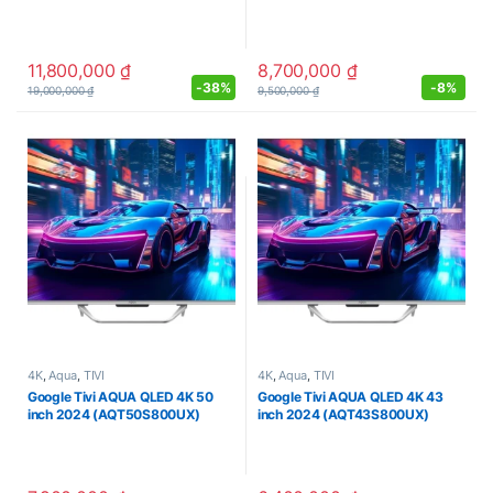
11,800,000
₫
8,700,000
₫
-
38%
-
8%
19,000,000
₫
9,500,000
₫
4K
,
Aqua
,
TIVI
4K
,
Aqua
,
TIVI
Google Tivi AQUA QLED 4K 50
Google Tivi AQUA QLED 4K 43
inch 2024 (AQT50S800UX)
inch 2024 (AQT43S800UX)