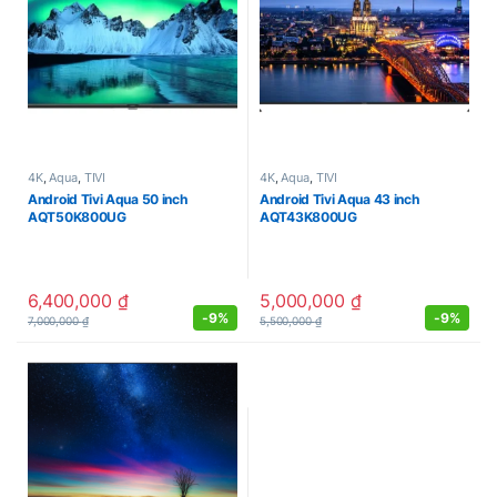
4K
,
Aqua
,
TIVI
4K
,
Aqua
,
TIVI
Android Tivi Aqua 50 inch
Android Tivi Aqua 43 inch
AQT50K800UG
AQT43K800UG
6,400,000
₫
5,000,000
₫
-
9%
-
9%
7,000,000
₫
5,500,000
₫