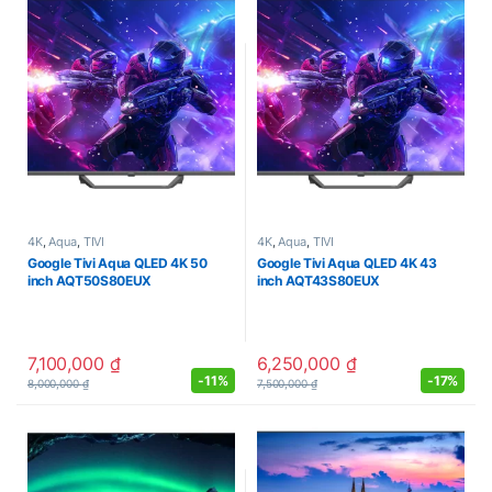
4K
,
Aqua
,
TIVI
4K
,
Aqua
,
TIVI
Google Tivi Aqua QLED 4K 50
Google Tivi Aqua QLED 4K 43
inch AQT50S80EUX
inch AQT43S80EUX
7,100,000
₫
6,250,000
₫
-
11%
-
17%
8,000,000
₫
7,500,000
₫