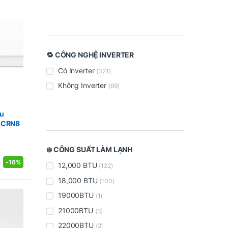
🔁 CÔNG NGHỆ INVERTER
Có Inverter
(321)
Không Inverter
(69)
ều
2CRN8
❄️ CÔNG SUẤT LÀM LẠNH
-
16%
12,000 BTU
(122)
18,000 BTU
(100)
19000BTU
(1)
21000BTU
(3)
22000BTU
(2)