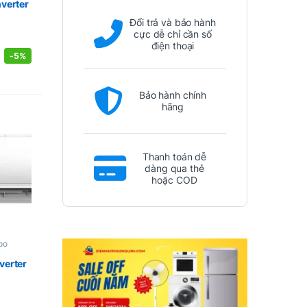
nverter
Đổi trả và bảo hành
cực dễ chỉ cần số
điện thoại
-
5%
Bảo hành chính
hãng
Thanh toán dễ
dàng qua thẻ
hoặc COD
oo
verter