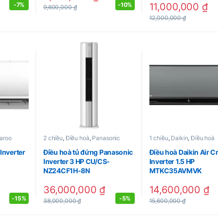
11,000,000
₫
-
7%
-
10%
9,600,000
₫
12,000,000
₫
aroo
2 chiều
,
Điều hoà
,
Panasonic
1 chiều
,
Daikin
,
Điều hoà
Inverter
Điều hoà tủ đứng Panasonic
Điều hoà Daikin Air C
Inverter 3 HP CU/CS-
Inverter 1.5 HP
NZ24CF1H-8N
MTKC35AVMVK
36,000,000
₫
14,600,000
₫
-
15%
-
5%
38,000,000
₫
15,600,000
₫