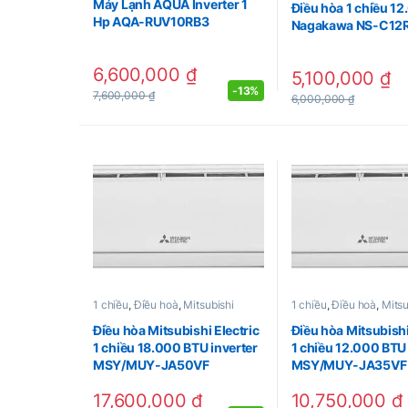
Máy Lạnh AQUA Inverter 1
Điều hòa 1 chiều 1
Hp AQA-RUV10RB3
Nagakawa NS-C12
6,600,000
₫
5,100,000
₫
-
13%
7,600,000
₫
6,000,000
₫
1 chiều
,
Điều hoà
,
Mitsubishi
1 chiều
,
Điều hoà
,
Mitsu
Điều hòa Mitsubishi Electric
Điều hòa Mitsubishi
1 chiều 18.000 BTU inverter
1 chiều 12.000 BTU 
MSY/MUY-JA50VF
MSY/MUY-JA35VF
17,600,000
₫
10,750,000
₫