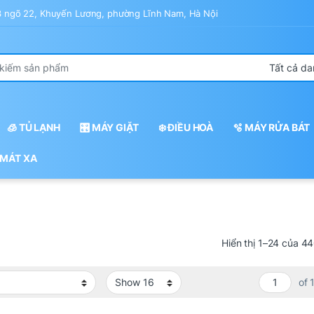
43 ngõ 22, Khuyến Lương, phường Lĩnh Nam, Hà Nội
r:
🧊 TỦ LẠNH
🎛️ MÁY GIẶT
❄️ ĐIỀU HOÀ
🫧 MÁY RỬA BÁT
 MÁT XA
Hiển thị 1–24 của 4
of 