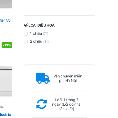
er 1.5
🍃 LOẠI ĐIỀU HOÀ
1 chiều
(71)
2 chiều
(31)
-
13%
Vận chuyển miễn
phí Hà Nội
1 đổi 1 trong 7
ngày (Lỗi do nhà
shi
sản xuất)
lectric