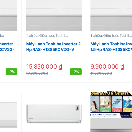
iba
1 chiều
,
Điều hoà
,
Toshiba
1 chiều
,
Điều hoà
,
Toshib
nverter
Máy Lạnh Toshiba Inverter 2
Máy Lạnh Toshiba Inv
5KCV2G-
Hp RAS-H18S5KCV2G-V
1.5 Hp RAS-H13S5K
15,850,000
₫
9,900,000
₫
-
7%
-
7%
17,000,000
₫
11,000,000
₫