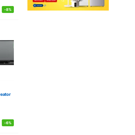
-
8%
reator
-
6%