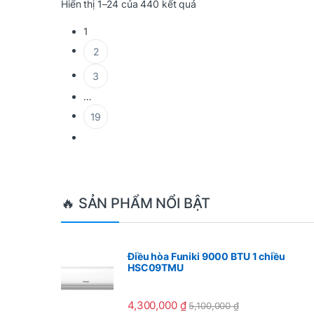
Được sắp xếp theo mới nh
Hiển thị 1–24 của 440 kết quả
1
2
3
…
19
Brands Carousel
🔥 SẢN PHẨM NỔI BẬT
Điều hòa Funiki 9000 BTU 1 chiều
HSC09TMU
4,300,000
₫
5,100,000
₫