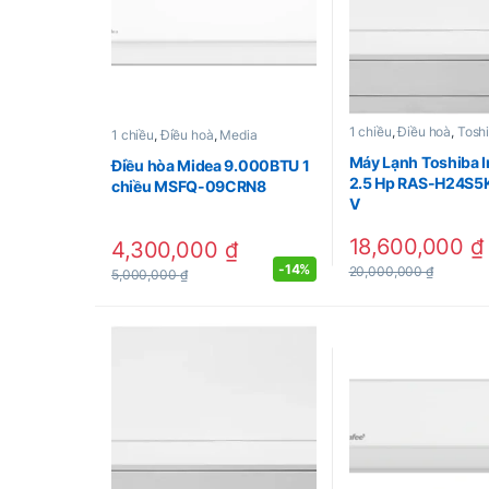
1 chiều
,
Điều hoà
,
Tosh
1 chiều
,
Điều hoà
,
Media
Máy Lạnh Toshiba I
Điều hòa Midea 9.000BTU 1
2.5 Hp RAS-H24S
chiều MSFQ-09CRN8
V
18,600,000
₫
4,300,000
₫
-
14%
20,000,000
₫
5,000,000
₫