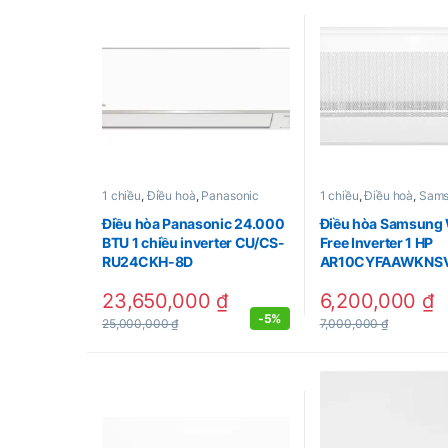
1 chiều
,
Điều hoà
,
Panasonic
1 chiều
,
Điều hoà
,
Sam
Điều hòa Panasonic 24.000
Điều hòa Samsung
BTU 1 chiều inverter CU/CS-
Free Inverter 1 HP
RU24CKH-8D
AR10CYFAAWKNS
23,650,000
₫
6,200,000
₫
-
5%
25,000,000
₫
7,000,000
₫