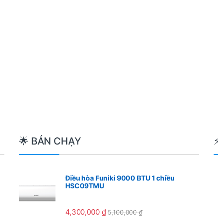
ất
🌟 BÁN CHẠY
Điều hòa Funiki 9000 BTU 1 chiều
HSC09TMU
4,300,000
₫
5,100,000
₫