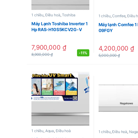
1 chiều
,
Điều hoà
,
Toshiba
1 chiều
,
Comfee
,
Điều 
Máy Lạnh Toshiba Inverter 1
Máy lạnh Comfee 1
Hp RAS-H10S5KCV2G-V
09FGY
7,900,000
₫
4,200,000
₫
-
11%
8,900,000
₫
5,000,000
₫
1 chiều
,
Aqua
,
Điều hoà
1 chiều
,
Điều hoà
,
Nag