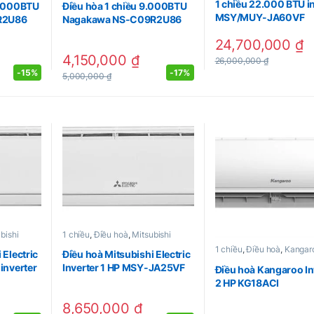
1 chiều 22.000 BTU i
2.000BTU
Điều hòa 1 chiều 9.000BTU
MSY/MUY-JA60VF
R2U86
Nagakawa NS-C09R2U86
24,700,000
₫
4,150,000
₫
26,000,000
₫
-
15%
-
17%
5,000,000
₫
bishi
1 chiều
,
Điều hoà
,
Mitsubishi
1 chiều
,
Điều hoà
,
Kangar
 Electric
Điều hoà Mitsubishi Electric
inverter
Inverter 1 HP MSY-JA25VF
Điều hoà Kangaroo In
2 HP KG18ACI
8,650,000
₫