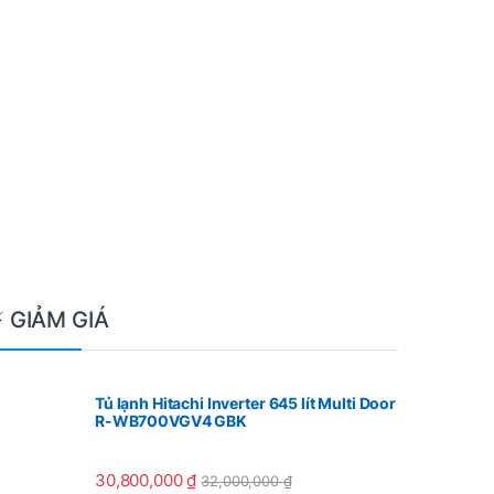
⚡ GIẢM GIÁ
Tủ lạnh Hitachi Inverter 645 lít Multi Door
R-WB700VGV4 GBK
30,800,000
₫
32,000,000
₫