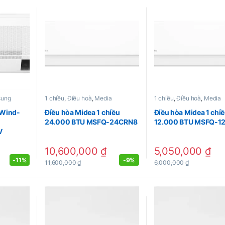
sung
1 chiều
,
Điều hoà
,
Media
1 chiều
,
Điều hoà
,
Media
 Wind-
Điều hòa Midea 1 chiều
Điều hòa Midea 1 chi
24.000 BTU MSFQ-24CRN8
12.000 BTU MSFQ-1
V
10,600,000
₫
5,050,000
₫
-
11%
-
9%
11,600,000
₫
6,000,000
₫