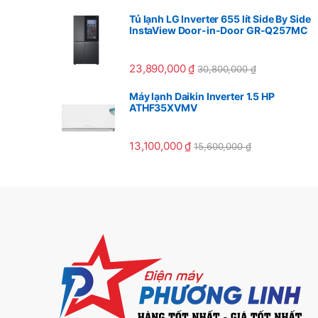
Tủ lạnh LG Inverter 655 lít Side By Side
InstaView Door-in-Door GR-Q257MC
23,890,000
₫
30,800,000
₫
Máy lạnh Daikin Inverter 1.5 HP
ATHF35XVMV
13,100,000
₫
15,600,000
₫