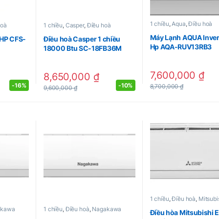
1 chiều
,
Aqua
,
Điều hoà
hoà
1 chiều
,
Casper
,
Điều hoà
Máy Lạnh AQUA Invert
 HP CFS-
Điều hoà Casper 1 chiều
Hp AQA-RUV13RB3
18000 Btu SC-18FB36M
7,600,000
₫
8,650,000
₫
-
16%
-
10%
8,700,000
₫
9,600,000
₫
1 chiều
,
Điều hoà
,
Mitsubi
akawa
1 chiều
,
Điều hoà
,
Nagakawa
Điều hòa Mitsubishi E