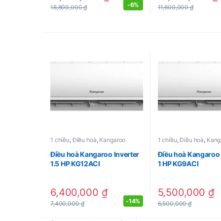
-
6%
18,800,000
₫
11,600,000
₫
1 chiều
,
Điều hoà
,
Kangaroo
1 chiều
,
Điều hoà
,
Kang
Điều hoà Kangaroo Inverter
Điều hoà Kangaroo 
1.5 HP KG12ACI
1 HP KG9ACI
6,400,000
₫
5,500,000
₫
-
14%
7,400,000
₫
6,500,000
₫