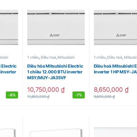
bishi
1 chiều
,
Điều hoà
,
Mitsubishi
1 chiều
,
Điều hoà
,
Mitsubi
 Electric
Điều hòa Mitsubishi Electric
Điều hoà Mitsubishi E
inverter
1 chiều 12.000 BTU inverter
Inverter 1 HP MSY-J
MSY/MUY-JA35VF
10,750,000
₫
8,650,000
₫
-
6%
-
7%
11,600,000
₫
9,600,000
₫