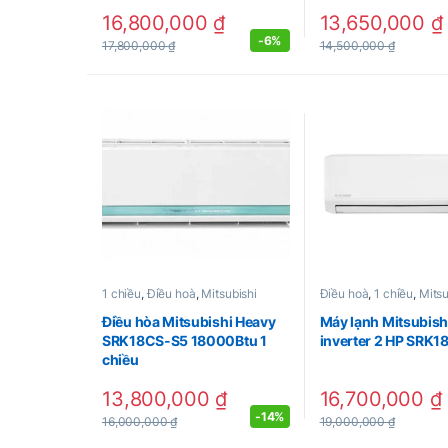
16,800,000
₫
13,650,000
₫
-
6%
17,800,000
₫
14,500,000
₫
1 chiều
,
Điều hoà
,
Mitsubishi
Điều hoà
,
1 chiều
,
Mitsu
Điều hòa Mitsubishi Heavy
Máy lạnh Mitsubish
SRK18CS-S5 18000Btu 1
inverter 2 HP SRK
chiều
13,800,000
₫
16,700,000
₫
-
14%
16,000,000
₫
19,000,000
₫