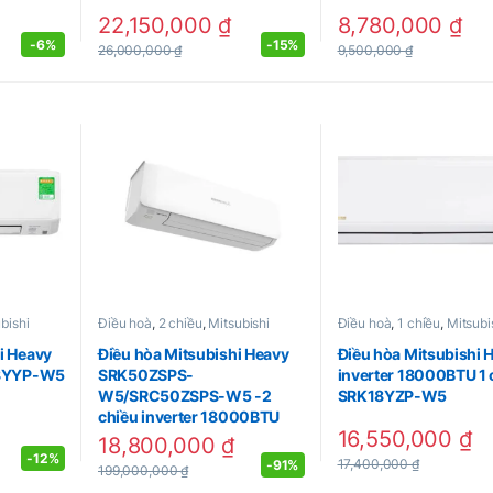
22,150,000
₫
8,780,000
₫
-
6%
-
15%
26,000,000
₫
9,500,000
₫
bishi
Điều hoà
,
2 chiều
,
Mitsubishi
Điều hoà
,
1 chiều
,
Mitsubi
i Heavy
Điều hòa Mitsubishi Heavy
Điều hòa Mitsubishi 
18YYP-W5
SRK50ZSPS-
inverter 18000BTU 1 
W5/SRC50ZSPS-W5 -2
SRK18YZP-W5
chiều inverter 18000BTU
16,550,000
₫
18,800,000
₫
-
12%
17,400,000
₫
-
91%
199,000,000
₫