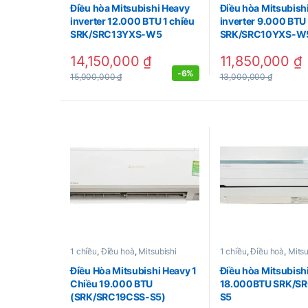
Điều hòa Mitsubishi Heavy
Điều hòa Mitsubish
inverter 12.000 BTU 1 chiều
inverter 9.000 BTU 
SRK/SRC13YXS-W5
SRK/SRC10YXS-W
14,150,000
₫
11,850,000
₫
-
6%
15,000,000
₫
13,000,000
₫
1 chiều
,
Điều hoà
,
Mitsubishi
1 chiều
,
Điều hoà
,
Mitsu
Điều Hòa Mitsubishi Heavy 1
Điều hòa Mitsubish
Chiều 19.000 BTU
18.000BTU SRK/SR
(SRK/SRC19CSS-S5)
S5