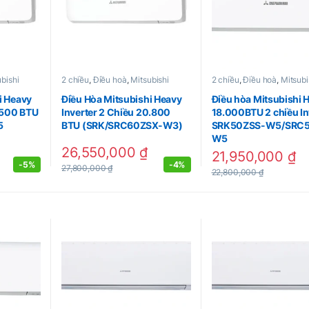
bishi
2 chiều
,
Điều hoà
,
Mitsubishi
2 chiều
,
Điều hoà
,
Mitsubi
i Heavy
Điều Hòa Mitsubishi Heavy
Điều hòa Mitsubishi 
1.500 BTU
Inverter 2 Chiều 20.800
18.000BTU 2 chiều In
5
BTU (SRK/SRC60ZSX-W3)
SRK50ZSS-W5/SRC5
W5
26,550,000
₫
21,950,000
₫
-
5%
-
4%
27,800,000
₫
22,800,000
₫