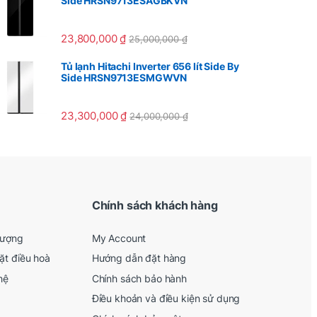
Side HRSN9713ESAGBKVN
23,800,000
₫
25,000,000
₫
Tủ lạnh Hitachi Inverter 656 lít Side By
Side HRSN9713ESMGWVN
23,300,000
₫
24,000,000
₫
Chính sách khách hàng
lượng
My Account
ặt điều hoà
Hướng dẫn đặt hàng
hệ
Chính sách bảo hành
Điều khoản và điều kiện sử dụng