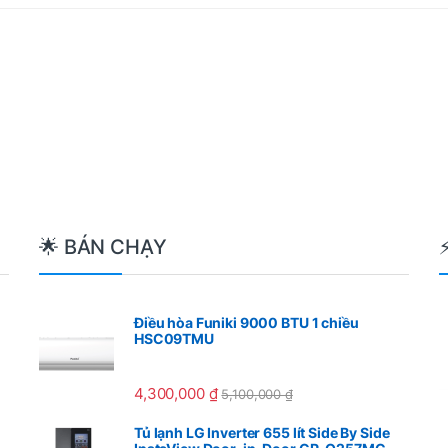
t
🌟 BÁN CHẠY
Điều hòa Funiki 9000 BTU 1 chiều
HSC09TMU
4,300,000
₫
5,100,000
₫
Tủ lạnh LG Inverter 655 lít Side By Side