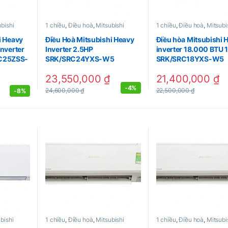
bishi
1 chiều
,
Điều hoà
,
Mitsubishi
1 chiều
,
Điều hoà
,
Mitsubi
i Heavy
Điều Hoà Mitsubishi Heavy
Điều hòa Mitsubishi 
Inverter
Inverter 2.5HP
inverter 18.000 BTU 1
C25ZSS-
SRK/SRC24YXS-W5
SRK/SRC18YXS-W5
23,550,000
₫
21,400,000
₫
-
4%
24,600,000
₫
22,500,000
₫
-
8%
bishi
1 chiều
,
Điều hoà
,
Mitsubishi
1 chiều
,
Điều hoà
,
Mitsubi