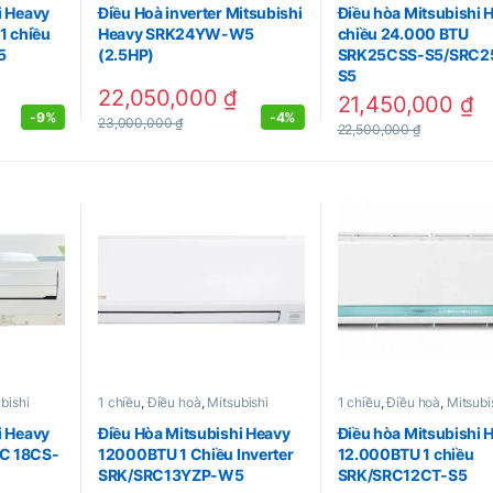
i Heavy
Điều Hoà inverter Mitsubishi
Điều hòa Mitsubishi 
1 chiều
Heavy SRK24YW-W5
chiều 24.000 BTU
5
(2.5HP)
SRK25CSS-S5/SRC2
S5
22,050,000
₫
21,450,000
₫
-
9%
-
4%
23,000,000
₫
22,500,000
₫
bishi
1 chiều
,
Điều hoà
,
Mitsubishi
1 chiều
,
Điều hoà
,
Mitsubi
i Heavy
Điều Hòa Mitsubishi Heavy
Điều hòa Mitsubishi 
C 18CS-
12000BTU 1 Chiều Inverter
12.000BTU 1 chiều
SRK/SRC13YZP-W5
SRK/SRC12CT-S5