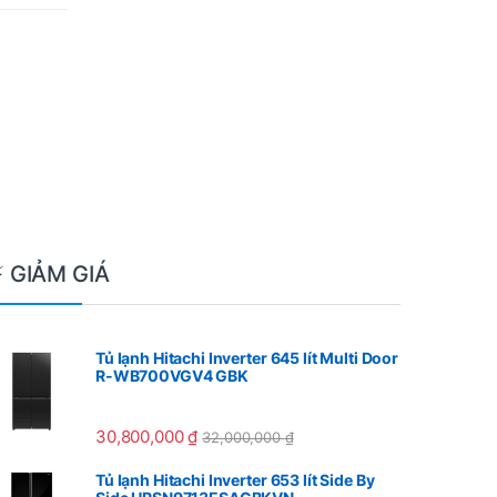
⚡ GIẢM GIÁ
Tủ lạnh Hitachi Inverter 645 lít Multi Door
R-WB700VGV4 GBK
30,800,000
₫
32,000,000
₫
Tủ lạnh Hitachi Inverter 653 lít Side By