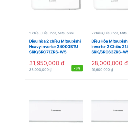
2 chiều
,
Điều hoà
,
Mitsubishi
2 chiều
,
Điều hoà
,
Mitsu
Điều hòa 2 chiều Mitsubishi
Điều Hòa Mitsubish
Heavy inverter 24000BTU
Inverter 2 Chiều 2
SRK/SRC71ZRS-W5
SRK/SRC63ZRS-W
31,950,000
₫
28,000,000
₫
-
3%
33,000,000
₫
29,600,000
₫