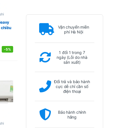
shi
Heavy
Vận chuyển miễn
 chiều
phí Hà Nội
-
5%
1 đổi 1 trong 7
ngày (Lỗi do nhà
sản xuất)
Đổi trả và bảo hành
cực dễ chỉ cần số
điện thoại
Bảo hành chính
hãng
shi