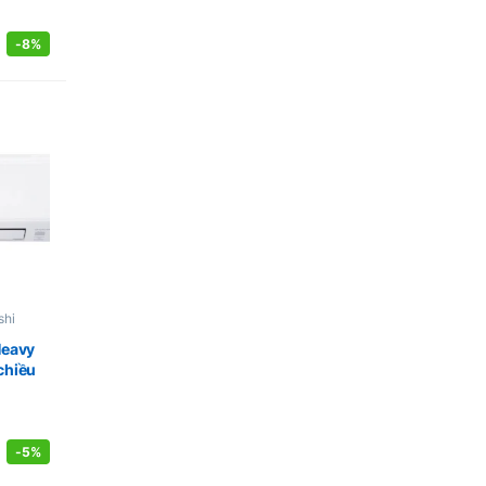
-
8%
shi
Heavy
chiều
-
5%