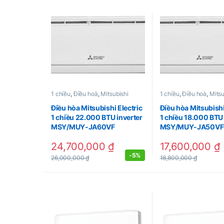
1 chiều
,
Điều hoà
,
Mitsubishi
1 chiều
,
Điều hoà
,
Mitsu
Điều hòa Mitsubishi Electric
Điều hòa Mitsubishi
1 chiều 22.000 BTU inverter
1 chiều 18.000 BTU 
MSY/MUY-JA60VF
MSY/MUY-JA50VF
24,700,000
₫
17,600,000
₫
-
5%
26,000,000
₫
18,800,000
₫