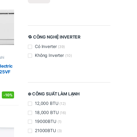
🔁 CÔNG NGHỆ INVERTER
Có Inverter
(39)
Không Inverter
(10)
shi
lectric
A25VF
❄️ CÔNG SUẤT LÀM LẠNH
-
10%
12,000 BTU
(12)
18,000 BTU
(16)
19000BTU
(1)
21000BTU
(3)