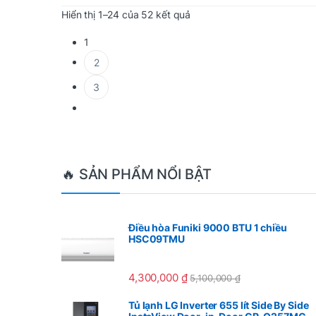
Được sắp xếp theo mới nhấ
Hiển thị 1–24 của 52 kết quả
1
2
3
Brands Carousel
🔥 SẢN PHẨM NỔI BẬT
Điều hòa Funiki 9000 BTU 1 chiều
HSC09TMU
4,300,000
₫
5,100,000
₫
Tủ lạnh LG Inverter 655 lít Side By Side