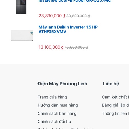
InstaView Door-in-Door GR-Q257MC
23,890,000
₫
30,800,000
₫
Máy lạnh Daikin Inverter 1.5 HP
ATHF35XVMV
13,100,000
₫
15,600,000
₫
Điện Máy Phương Linh
Liên hệ
Trang cửa hàng
Cam kết chất 
Hướng dẫn mua hàng
Bảng giá lắp đ
Chính sách bán hàng
Thông tin liên 
Chính sách đổi trả