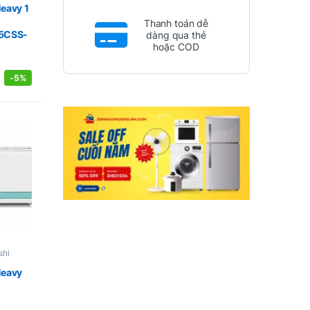
Heavy 1
Thanh toán dễ
5CSS-
dàng qua thẻ
hoặc COD
-
5%
shi
Heavy