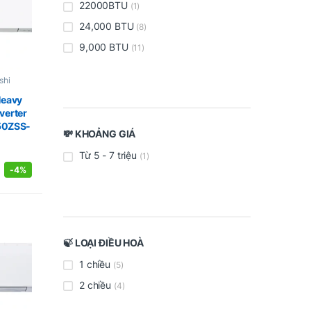
22000BTU
(1)
24,000 BTU
(8)
9,000 BTU
(11)
shi
Heavy
verter
0ZSS-
💸 KHOẢNG GIÁ
Từ 5 - 7 triệu
(1)
-
4%
🍃 LOẠI ĐIỀU HOÀ
1 chiều
(5)
2 chiều
(4)