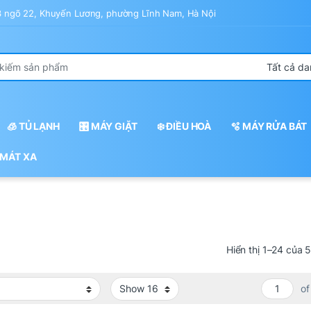
43 ngõ 22, Khuyến Lương, phường Lĩnh Nam, Hà Nội
r:
🧊 TỦ LẠNH
🎛️ MÁY GIẶT
❄️ ĐIỀU HOÀ
🫧 MÁY RỬA BÁT
 MÁT XA
Hiển thị 1–24 của 
of