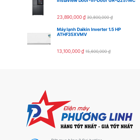
InstaView Door-in-Door GR-Q257MC
23,890,000
₫
30,800,000
₫
Máy lạnh Daikin Inverter 1.5 HP
ATHF35XVMV
13,100,000
₫
15,600,000
₫