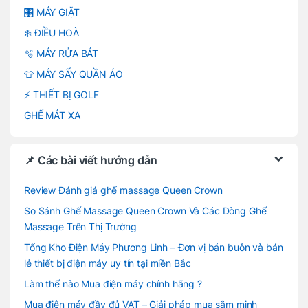
🎛️ MÁY GIẶT
❄️ ĐIỀU HOÀ
🫧 MÁY RỬA BÁT
👕 MÁY SẤY QUẦN ÁO
⚡ THIẾT BỊ GOLF
GHẾ MÁT XA
📌 Các bài viết hướng dẫn
Review Đánh giá ghế massage Queen Crown
So Sánh Ghế Massage Queen Crown Và Các Dòng Ghế
Massage Trên Thị Trường
Tổng Kho Điện Máy Phương Linh – Đơn vị bán buôn và bán
lẻ thiết bị điện máy uy tín tại miền Bắc
Làm thế nào Mua điện máy chính hãng ?
Mua điện máy đầy đủ VAT – Giải pháp mua sắm minh