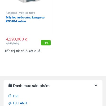
Kangaroo
,
Máy lọc nước
Máy lọc nước cứng kangaroo
KG01G4 vỏ hoa
4,290,000
₫
-
1%
4,350,000
₫
Được sắp xếp theo mới nhất
Hiển thị tất cả 5 kết quả
Brands Carousel
🛍️ Danh mục sản phẩm
📺 TIVI
🧊 TỦ LẠNH