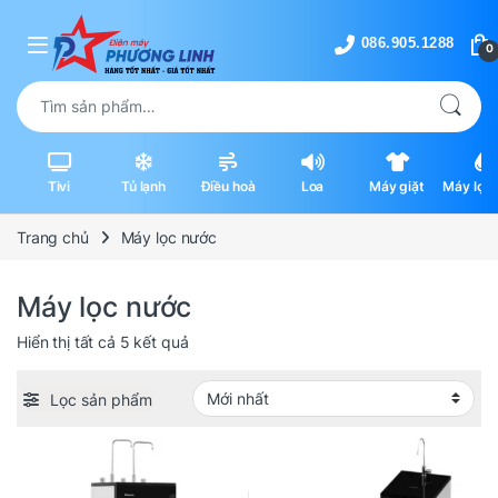
Skip to navigation
Skip to content
0
Tìm kiếm:
Tivi
Tủ lạnh
Điều hoà
Loa
Máy giặt
Máy lọc 
máy hút
Trang chủ
Máy lọc nước
Máy lọc nước
Được sắp xếp theo mới nhất
Hiển thị tất cả 5 kết quả
Lọc sản phẩm