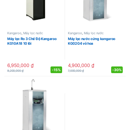
Kangaroo
,
Máy lọc nước
Kangaroo
,
Máy lọc nước
Máy lọc Ro 3 Chế Độ Kangaroo
Máy lọc nước cứng kangaroo
KG10A18 10 lõi
KG02G4 vỏ hoa
6,950,000
₫
4,900,000
₫
-
15%
-
30%
8,200,000
₫
7,000,000
₫