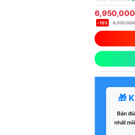
6,950,00
8,200,00
-
15%
🎁 
Bán đú
nhất mi