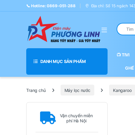
Skip to navigation
Skip to content
📞 Hotline: 0869-051-288
Địa chỉ: Số 15 ngách 1
Search fo
📺 TIVI
DANH MỤC SẢN PHẨM
GHẾ
Trang chủ
Máy lọc nước
Kangaroo
Vận chuyển miễn
phí Hà Nội