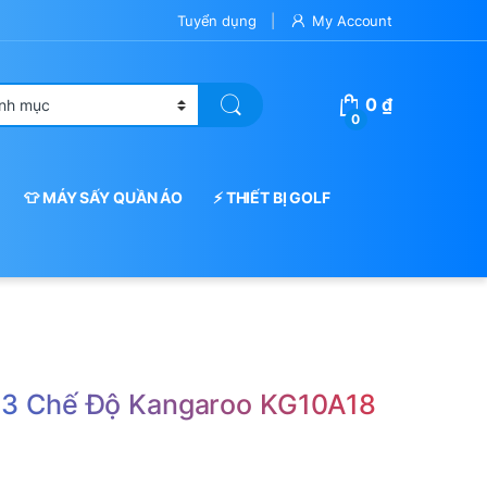
Tuyển dụng
My Account
0
₫
0
👕 MÁY SẤY QUẦN ÁO
⚡ THIẾT BỊ GOLF
 3 Chế Độ Kangaroo KG10A18