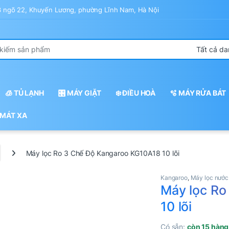
43 ngõ 22, Khuyến Lương, phường Lĩnh Nam, Hà Nội
r:
🧊 TỦ LẠNH
🎛️ MÁY GIẶT
❄️ ĐIỀU HOÀ
🫧 MÁY RỬA BÁT
 MÁT XA
Máy lọc Ro 3 Chế Độ Kangaroo KG10A18 10 lõi
Kangaroo
,
Máy lọc nước
Máy lọc Ro
10 lõi
Có sẵn:
còn 15 hàng