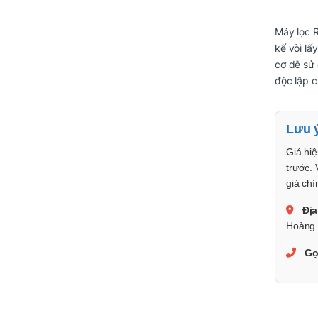
Máy lọc 
kế vòi lấy
cơ dễ sử 
độc lập c
Lưu 
Giá hiệ
trước. 
giá chí
Địa
Hoàng 
Gọ