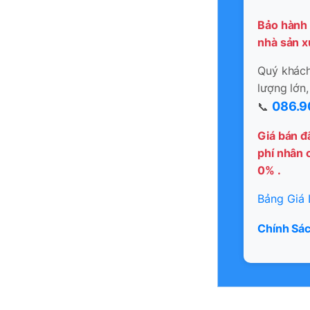
Bảo hành 
nhà sản x
Quý khách 
lượng lớn,
086.9
📞
Giá bán đ
phí nhân c
0% .
Bảng Giá 
Chính Sác