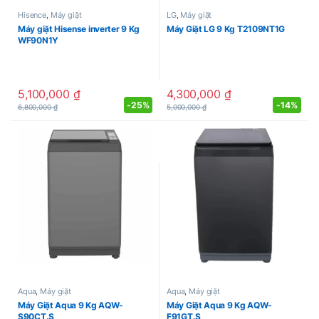
Hisence
,
Máy giặt
LG
,
Máy giặt
Máy giặt Hisense inverter 9 Kg
Máy Giặt LG 9 Kg T2109NT1G
WF90N1Y
5,100,000
₫
4,300,000
₫
-
25%
-
14%
6,800,000
₫
5,000,000
₫
Aqua
,
Máy giặt
Aqua
,
Máy giặt
Máy Giặt Aqua 9 Kg AQW-
Máy Giặt Aqua 9 Kg AQW-
S90CT.S
F91GT.S