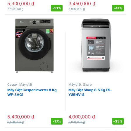
5,900,000
₫
3,450,000
₫
-
21%
-
41%
7,500,000
₫
5,800,000
₫
Casper
,
Máy giặt
Máy giặt
,
Sharp
Máy Giặt Casper Inverter 8 Kg
Máy Giặt Sharp 8.5 Kg ES-
WF-8VG1
Y85HV-S
5,400,000
₫
4,000,000
₫
-
17%
-
33%
6,500,000
₫
6,000,000
₫