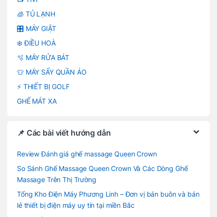
🧊 TỦ LẠNH
🎛️ MÁY GIẶT
❄️ ĐIỀU HOÀ
🫧 MÁY RỬA BÁT
👕 MÁY SẤY QUẦN ÁO
⚡ THIẾT BỊ GOLF
GHẾ MÁT XA
📌 Các bài viết hướng dẫn
Review Đánh giá ghế massage Queen Crown
So Sánh Ghế Massage Queen Crown Và Các Dòng Ghế
Massage Trên Thị Trường
Tổng Kho Điện Máy Phương Linh – Đơn vị bán buôn và bán
lẻ thiết bị điện máy uy tín tại miền Bắc