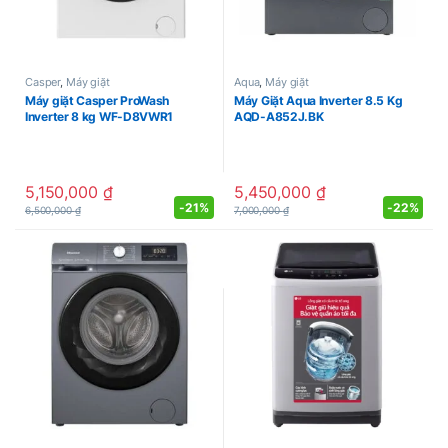
Casper
,
Máy giặt
Aqua
,
Máy giặt
Máy giặt Casper ProWash
Máy Giặt Aqua Inverter 8.5 Kg
Inverter 8 kg WF-D8VWR1
AQD-A852J.BK
5,150,000
₫
5,450,000
₫
-
21%
-
22%
6,500,000
₫
7,000,000
₫