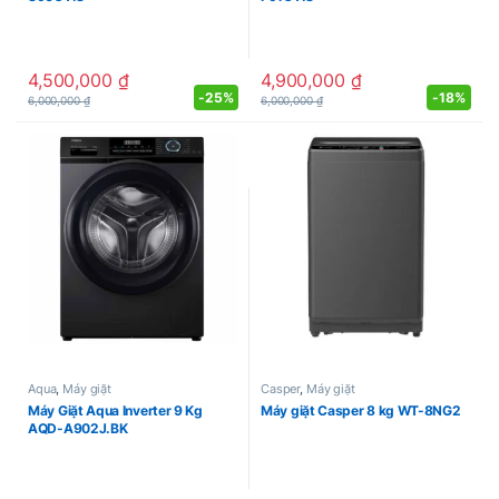
4,500,000
₫
4,900,000
₫
-
25%
-
18%
6,000,000
₫
6,000,000
₫
Aqua
,
Máy giặt
Casper
,
Máy giặt
Máy Giặt Aqua Inverter 9 Kg
Máy giặt Casper 8 kg WT-8NG2
AQD-A902J.BK