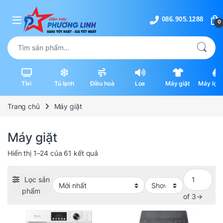
Skip to navigation
Skip to content
0
Tìm kiếm:
Tivi
Tủ lạnh
Điều hoà
Loa
Máy giặt
Máy lọc 
máy hút
Trang chủ
Máy giặt
Máy giặt
Được sắp xếp theo mới nhất
Hiển thị 1–24 của 61 kết quả
Lọc sản
phẩm
of 3
→