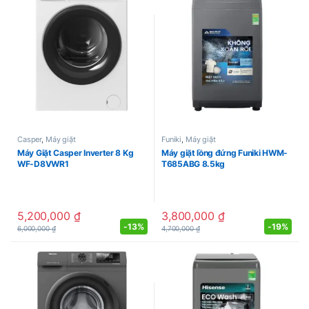
Casper
,
Máy giặt
Funiki
,
Máy giặt
Máy Giặt Casper Inverter 8 Kg
Máy giặt lồng đứng Funiki HWM-
WF-D8VWR1
T685ABG 8.5kg
5,200,000
₫
3,800,000
₫
-
13%
-
19%
6,000,000
₫
4,700,000
₫