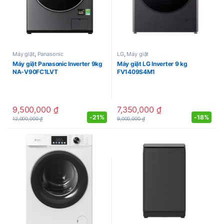
Máy giặt
,
Panasonic
LG
,
Máy giặt
Máy giặt Panasonic Inverter 9kg
Máy giặt LG Inverter 9 kg
NA-V90FC1LVT
FV1409S4M1
9,500,000
₫
7,350,000
₫
-
21%
-
18%
12,000,000
₫
9,000,000
₫