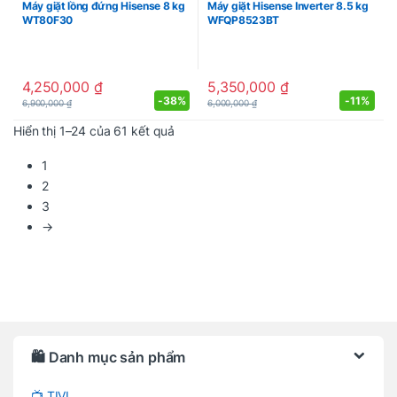
Máy giặt lồng đứng Hisense 8 kg
Máy giặt Hisense Inverter 8.5 kg
WT80F30
WFQP8523BT
4,250,000
₫
5,350,000
₫
-
38%
-
11%
6,900,000
₫
6,000,000
₫
Được sắp xếp theo mới nhất
Hiển thị 1–24 của 61 kết quả
1
2
3
→
Brands Carousel
🛍️ Danh mục sản phẩm
📺 TIVI