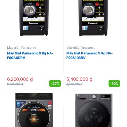
Máy giặt
,
Panasonic
Máy giặt
,
Panasonic
Máy Giặt Panasonic 9 Kg NA-
Máy Giặt Panasonic 9 Kg NA-
F90A9DRV
F90S10BRV
6,200,000
₫
5,400,000
₫
-
27%
-
10%
8,500,000
₫
6,000,000
₫