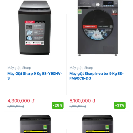
Máy giặt
,
Sharp
Máy giặt
,
Sharp
Máy Giặt Sharp 9 Kg ES-Y90HV-
Máy giặt Sharp Inverter 9 Kg ES-
S
FM90CB-DG
4,300,000
₫
6,100,000
₫
-
28%
-
31%
6,000,000
₫
8,900,000
₫