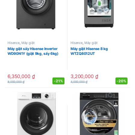
Hisence
,
Máy giặt
Hisence
,
Máy giặt
Máy giặt sấy Hisense Inverter
Máy giặt Hisense 8 kg
WD90N1Y (giặt 9kg, sấy 6kg)
WTZQ8012UT
6,350,000
₫
3,200,000
₫
-
21%
-
20%
8,000,000
₫
4,000,000
₫