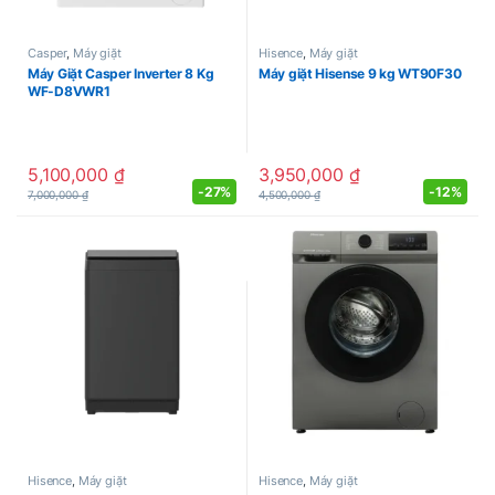
Casper
,
Máy giặt
Hisence
,
Máy giặt
Máy Giặt Casper Inverter 8 Kg
Máy giặt Hisense 9 kg WT90F30
WF-D8VWR1
5,100,000
₫
3,950,000
₫
-
27%
-
12%
7,000,000
₫
4,500,000
₫
Hisence
,
Máy giặt
Hisence
,
Máy giặt