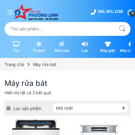
Skip to navigation
Skip to content
0
Tìm kiếm:
Tivi
Tủ lạnh
Điều hoà
Loa
Máy giặt
Máy lọc 
máy hút
Trang chủ
Máy rửa bát
Máy rửa bát
Được sắp xếp theo mới nhất
Hiển thị tất cả 2 kết quả
Lọc sản phẩm