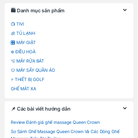
Brands Carousel
🛍️ Danh mục sản phẩm
📺 TIVI
🧊 TỦ LẠNH
🎛️ MÁY GIẶT
❄️ ĐIỀU HOÀ
🫧 MÁY RỬA BÁT
👕 MÁY SẤY QUẦN ÁO
⚡ THIẾT BỊ GOLF
GHẾ MÁT XA
📌 Các bài viết hướng dẫn
Review Đánh giá ghế massage Queen Crown
So Sánh Ghế Massage Queen Crown Và Các Dòng Ghế