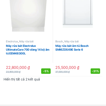
Electrolux
,
Máy rửa bát
Bosch
,
Máy rửa bát
Máy rửa bát Electrolux
Máy rửa bát âm tủ Bosch
UltimateCare 700 dòng 14 bộ âm
SMI6ZDS49E Serie 6
tủ EEM48300L
22,800,000
₫
25,500,000
₫
-
5%
-
31%
23,900,000
₫
37,000,000
₫
Được sắp xếp theo mới nhất
Hiển thị tất cả 2 kết quả