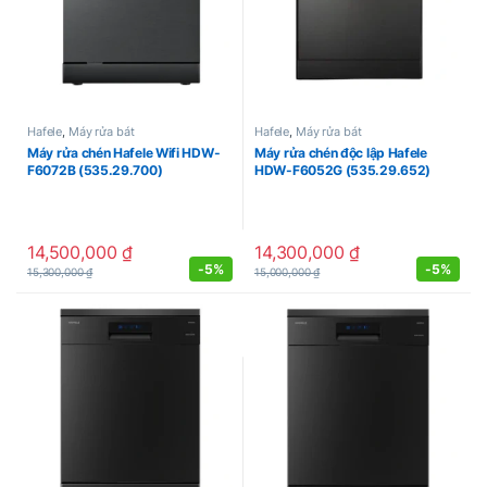
Hafele
,
Máy rửa bát
Hafele
,
Máy rửa bát
Máy rửa chén Hafele Wifi HDW-
Máy rửa chén độc lập Hafele
F6072B (535.29.700)
HDW-F6052G (535.29.652)
14,500,000
₫
14,300,000
₫
-
5%
-
5%
15,300,000
₫
15,000,000
₫