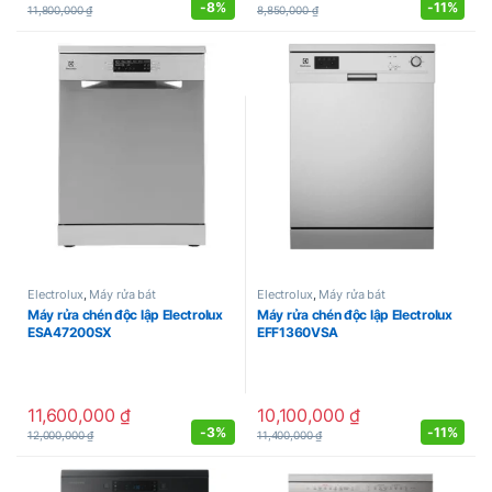
-
8%
-
11%
11,800,000
₫
8,850,000
₫
Electrolux
,
Máy rửa bát
Electrolux
,
Máy rửa bát
Máy rửa chén độc lập Electrolux
Máy rửa chén độc lập Electrolux
ESA47200SX
EFF1360VSA
11,600,000
₫
10,100,000
₫
-
3%
-
11%
12,000,000
₫
11,400,000
₫