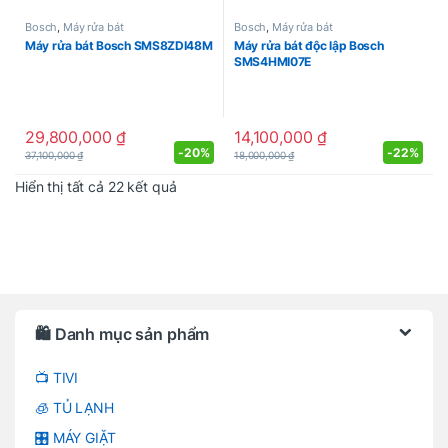
Bosch
,
Máy rửa bát
Bosch
,
Máy rửa bát
Máy rửa bát Bosch SMS8ZDI48M
Máy rửa bát độc lập Bosch
SMS4HMI07E
29,800,000
₫
14,100,000
₫
-
20%
-
22%
37,100,000
₫
18,000,000
₫
Được sắp xếp theo mới nhất
Hiển thị tất cả 22 kết quả
Brands Carousel
🛍️ Danh mục sản phẩm
📺 TIVI
🧊 TỦ LẠNH
🎛️ MÁY GIẶT