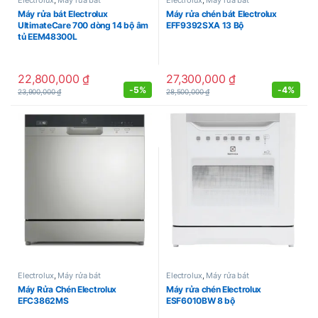
Electrolux
,
Máy rửa bát
Electrolux
,
Máy rửa bát
Máy rửa bát Electrolux
Máy rửa chén bát Electrolux
UltimateCare 700 dòng 14 bộ âm
EFF9392SXA 13 Bộ
tủ EEM48300L
22,800,000
₫
27,300,000
₫
-
5%
-
4%
23,900,000
₫
28,500,000
₫
Electrolux
,
Máy rửa bát
Electrolux
,
Máy rửa bát
Máy Rửa Chén Electrolux
Máy rửa chén Electrolux
EFC3862MS
ESF6010BW 8 bộ