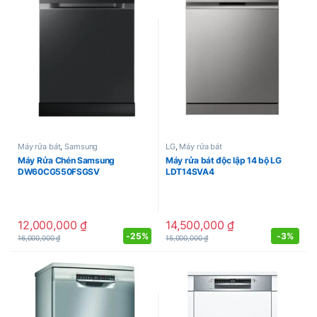
Máy rửa bát
,
Samsung
LG
,
Máy rửa bát
Máy Rửa Chén Samsung
Máy rửa bát độc lập 14 bộ LG
DW60CG550FSGSV
LDT14SVA4
12,000,000
₫
14,500,000
₫
-
25%
-
3%
16,000,000
₫
15,000,000
₫