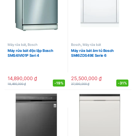
Máy rửa bát
,
Bosch
Bosch
,
Máy rửa bát
Máy rửa bát độc lập Bosch
Máy rửa bát âm tủ Bosch
SMS4IVI01P Seri 4
SMI6ZDS49E Serie 6
14,890,000
₫
25,500,000
₫
-
19%
-
31%
18,490,000
₫
37,000,000
₫