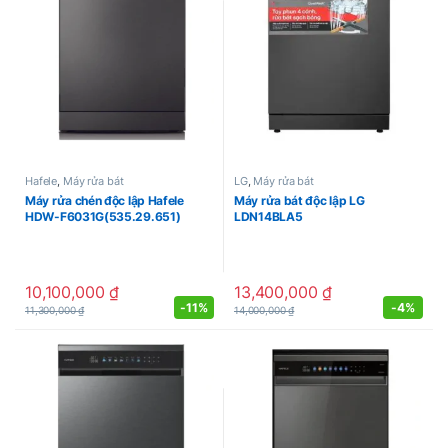
Hafele
,
Máy rửa bát
LG
,
Máy rửa bát
Máy rửa chén độc lập Hafele
Máy rửa bát độc lập LG
HDW-F6031G(535.29.651)
LDN14BLA5
10,100,000
₫
13,400,000
₫
-
11%
-
4%
11,300,000
₫
14,000,000
₫