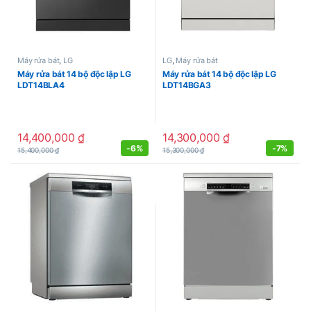
Máy rửa bát
,
LG
LG
,
Máy rửa bát
Máy rửa bát 14 bộ độc lập LG
Máy rửa bát 14 bộ độc lập LG
LDT14BLA4
LDT14BGA3
14,400,000
₫
14,300,000
₫
-
6%
-
7%
15,400,000
₫
15,300,000
₫