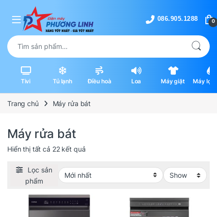
Skip to navigation
Skip to content
0
Tìm kiếm:
Tivi
Tủ lạnh
Điều hoà
Loa
Máy giặt
Máy lọc 
máy hút
Trang chủ
Máy rửa bát
Máy rửa bát
Được sắp xếp theo mới nhất
Hiển thị tất cả 22 kết quả
Lọc sản
phẩm