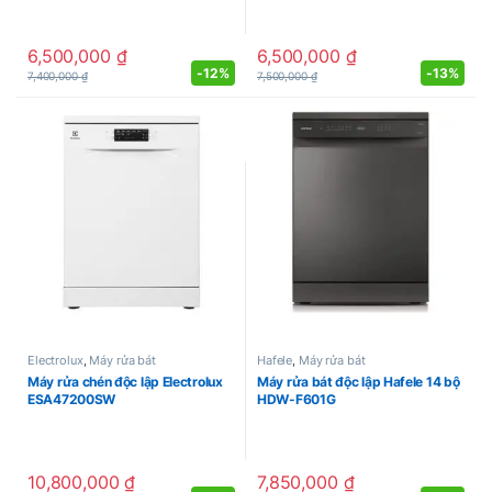
6,500,000
₫
6,500,000
₫
-
12%
-
13%
7,400,000
₫
7,500,000
₫
Electrolux
,
Máy rửa bát
Hafele
,
Máy rửa bát
Máy rửa chén độc lập Electrolux
Máy rửa bát độc lập Hafele 14 bộ
ESA47200SW
HDW-F601G
10,800,000
₫
7,850,000
₫