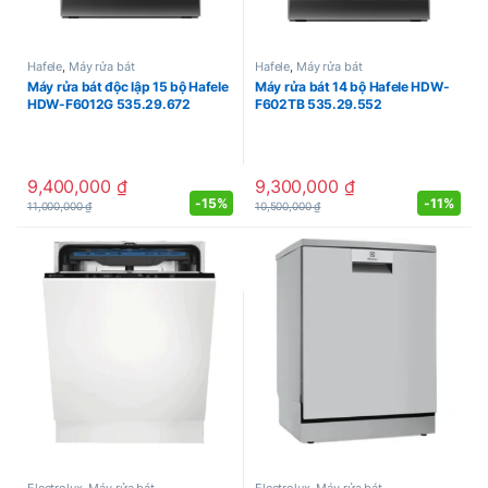
Hafele
,
Máy rửa bát
Hafele
,
Máy rửa bát
Máy rửa bát độc lập 15 bộ Hafele
Máy rửa bát 14 bộ Hafele HDW-
HDW-F6012G 535.29.672
F602TB 535.29.552
9,400,000
₫
9,300,000
₫
-
15%
-
11%
11,000,000
₫
10,500,000
₫