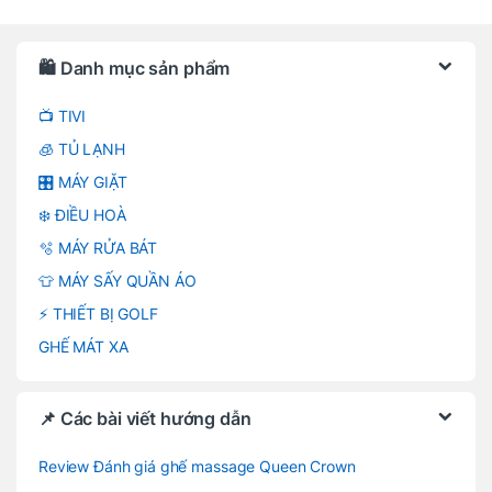
Brands Carousel
🛍️ Danh mục sản phẩm
📺 TIVI
🧊 TỦ LẠNH
🎛️ MÁY GIẶT
❄️ ĐIỀU HOÀ
🫧 MÁY RỬA BÁT
👕 MÁY SẤY QUẦN ÁO
⚡ THIẾT BỊ GOLF
GHẾ MÁT XA
📌 Các bài viết hướng dẫn
Review Đánh giá ghế massage Queen Crown