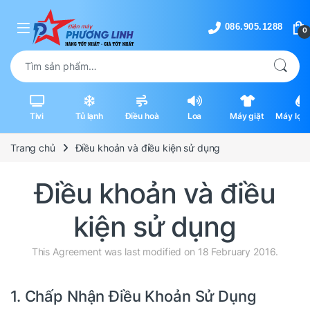
Skip to navigation
Skip to content
0
Tìm kiếm:
Tivi
Tủ lạnh
Điều hoà
Loa
Máy giặt
Máy lọc 
máy hút
Trang chủ
Điều khoản và điều kiện sử dụng
Điều khoản và điều
kiện sử dụng
This Agreement was last modified on 18 February 2016.
1. Chấp Nhận Điều Khoản Sử Dụng