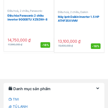
Điều hoà
,
2 chiều
,
Panasonic
Điều hoà
,
2 chiều
,
Daikin
Điều hòa Panasonic 2 chiều
Máy lạnh Daikin Inverter 1.5 HP
inverter 9000BTU XZ9ZKH-8
ATHF35XVMV
14,750,000
₫
13,100,000
₫
-
18%
17,990,000
₫
-
16%
15,600,000
₫
Brands Carousel
🛍️ Danh mục sản phẩm
📺 TIVI
🧊 TỦ LẠNH