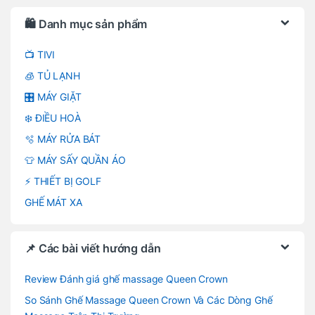
Brands Carousel
🛍️ Danh mục sản phẩm
📺 TIVI
🧊 TỦ LẠNH
🎛️ MÁY GIẶT
❄️ ĐIỀU HOÀ
🫧 MÁY RỬA BÁT
👕 MÁY SẤY QUẦN ÁO
⚡ THIẾT BỊ GOLF
GHẾ MÁT XA
📌 Các bài viết hướng dẫn
Review Đánh giá ghế massage Queen Crown
So Sánh Ghế Massage Queen Crown Và Các Dòng Ghế