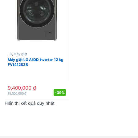
LG
,
Máy giặt
Máy giặt LG AI DD Inverter 12 kg
FV1412S3B
9,400,000
₫
-
39%
15,500,000
₫
Hiển thị kết quả duy nhất