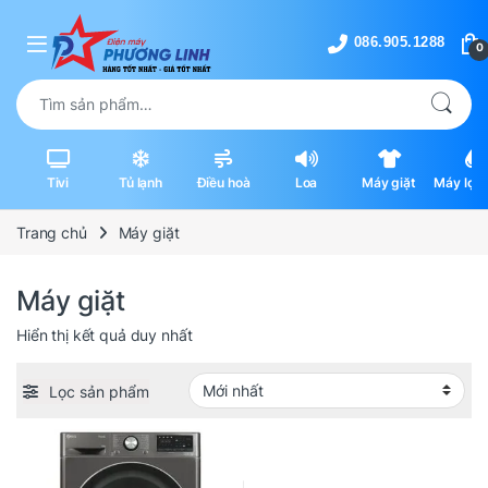
Skip to navigation
Skip to content
0
Tìm kiếm:
Tivi
Tủ lạnh
Điều hoà
Loa
Máy giặt
Máy lọc 
máy hút
Trang chủ
Máy giặt
Máy giặt
Hiển thị kết quả duy nhất
Lọc sản phẩm