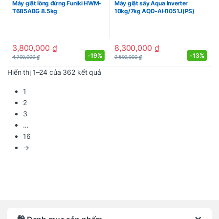
Máy giặt lồng đứng Funiki HWM-
Máy giặt sấy Aqua Inverter
T685ABG 8.5kg
10kg/7kg AQD-AH1051J(PS)
3,800,000
₫
8,300,000
₫
-
19%
-
13%
4,700,000
₫
9,500,000
₫
Được sắp xếp theo mới nhất
Hiển thị 1–24 của 362 kết quả
1
2
3
…
16
→
Brands Carousel