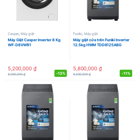
Casper
,
Máy giặt
Funiki
,
Máy giặt
Máy Giặt Casper Inverter 8 Kg
Máy giặt cửa trên Funiki Inverter
WF-D8VWR1
12.5kg HWM TDD8125ABG
5,200,000
₫
5,800,000
₫
-
13%
-
11%
6,000,000
₫
6,500,000
₫