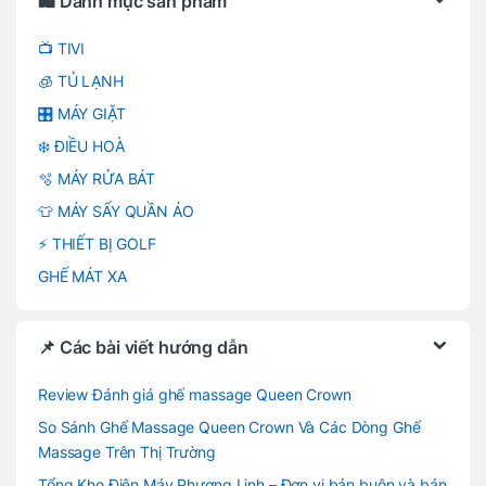
🛍️ Danh mục sản phẩm
📺 TIVI
🧊 TỦ LẠNH
🎛️ MÁY GIẶT
❄️ ĐIỀU HOÀ
🫧 MÁY RỬA BÁT
👕 MÁY SẤY QUẦN ÁO
⚡ THIẾT BỊ GOLF
GHẾ MÁT XA
📌 Các bài viết hướng dẫn
Review Đánh giá ghế massage Queen Crown
So Sánh Ghế Massage Queen Crown Và Các Dòng Ghế
Massage Trên Thị Trường
Tổng Kho Điện Máy Phương Linh – Đơn vị bán buôn và bán