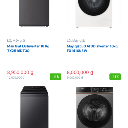
LG
,
Máy giặt
LG
,
Máy giặt
Máy Giặt LG Inverter 16 Kg
Máy giặt LG AI DD Inverter 10kg
TX2516DT3O
FX1410N5W
8,950,000
₫
8,000,000
₫
-
11%
-
11%
10,000,000
₫
9,000,000
₫