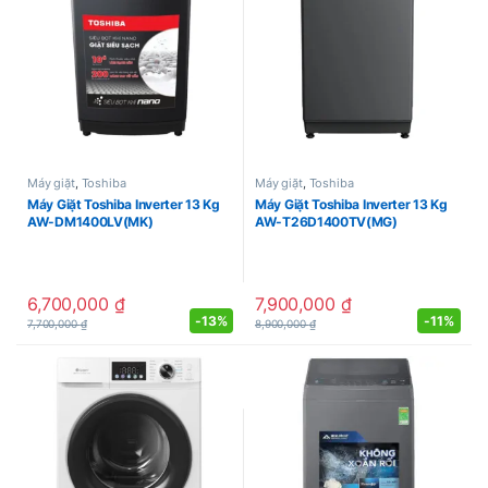
Máy giặt
,
Toshiba
Máy giặt
,
Toshiba
Máy Giặt Toshiba Inverter 13 Kg
Máy Giặt Toshiba Inverter 13 Kg
AW-DM1400LV(MK)
AW-T26D1400TV(MG)
6,700,000
₫
7,900,000
₫
-
13%
-
11%
7,700,000
₫
8,900,000
₫