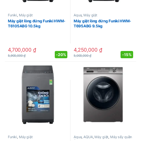
Funiki
,
Máy giặt
Aqua
,
Máy giặt
Máy giặt lồng đứng Funiki HWM-
Máy giặt lồng đứng Funiki HWM-
T6105ABG 10.5kg
T695ABG 9.5kg
4,700,000
₫
4,250,000
₫
-
20%
-
15%
5,900,000
₫
5,000,000
₫
Funiki
,
Máy giặt
Aqua
,
AQUA
,
Máy giặt
,
Máy sấy quần
áo