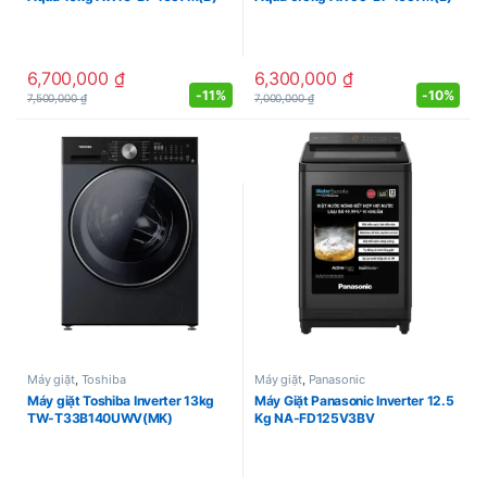
6,700,000
₫
6,300,000
₫
-
11%
-
10%
7,500,000
₫
7,000,000
₫
Máy giặt
,
Toshiba
Máy giặt
,
Panasonic
Máy giặt Toshiba Inverter 13kg
Máy Giặt Panasonic Inverter 12.5
TW-T33B140UWV(MK)
Kg NA-FD125V3BV