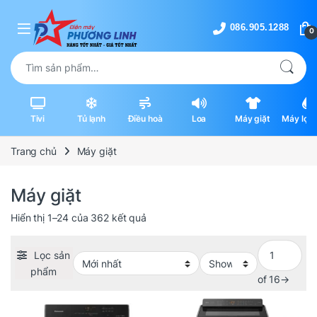
Skip to navigation
Skip to content
0
Tìm kiếm:
Tivi
Tủ lạnh
Điều hoà
Loa
Máy giặt
Máy lọc 
máy hút
Trang chủ
Máy giặt
Máy giặt
Được sắp xếp theo mới nhất
Hiển thị 1–24 của 362 kết quả
Lọc sản
phẩm
of 16
→