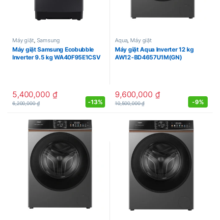
Máy giặt
,
Samsung
Aqua
,
Máy giặt
Máy giặt Samsung Ecobubble
Máy giặt Aqua Inverter 12 kg
Inverter 9.5 kg WA40F95E1CSV
AW12-BD4657U1M(GN)
5,400,000
₫
9,600,000
₫
-
13%
-
9%
6,200,000
₫
10,500,000
₫