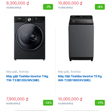
9,300,000
₫
10,600,000
₫
-
7%
-
8%
10,000,000
₫
11,500,000
₫
Máy giặt
,
Toshiba
Máy giặt
,
Toshiba
Máy giặt Toshiba Inverter 11kg
Máy Giặt Toshiba Inverter 15 Kg
TW-T33B120UWV(MK)
AW-T26D1600XV(MG)
7,900,000
₫
10,000,000
₫
-
12%
-
17%
9,000,000
₫
12,000,000
₫