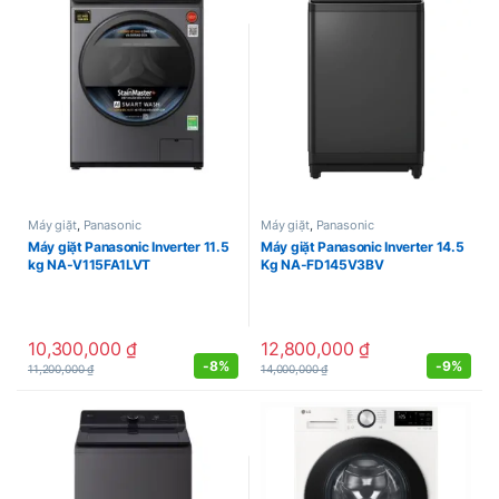
Máy giặt
,
Panasonic
Máy giặt
,
Panasonic
Máy giặt Panasonic Inverter 11.5
Máy giặt Panasonic Inverter 14.5
kg NA-V115FA1LVT
Kg NA-FD145V3BV
10,300,000
₫
12,800,000
₫
-
8%
-
9%
11,200,000
₫
14,000,000
₫