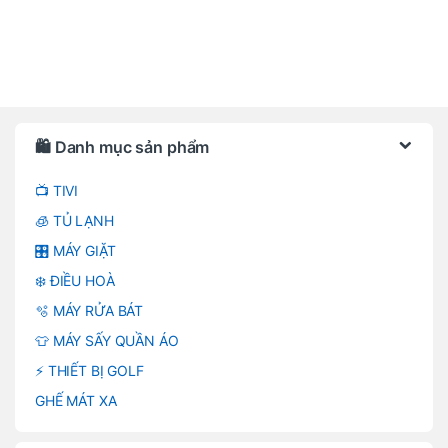
Brands Carousel
🛍️ Danh mục sản phẩm
📺 TIVI
🧊 TỦ LẠNH
🎛️ MÁY GIẶT
❄️ ĐIỀU HOÀ
🫧 MÁY RỬA BÁT
👕 MÁY SẤY QUẦN ÁO
⚡ THIẾT BỊ GOLF
GHẾ MÁT XA