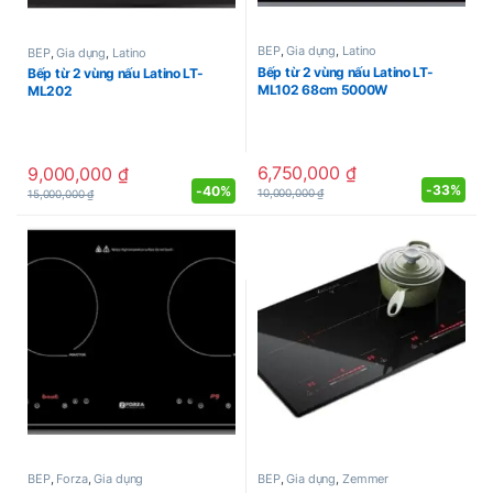
BẾP
,
Gia dụng
,
Latino
BẾP
,
Gia dụng
,
Latino
Bếp từ 2 vùng nấu Latino LT-
Bếp từ 2 vùng nấu Latino LT-
ML102 68cm 5000W
ML202
6,750,000
₫
9,000,000
₫
-
33%
-
40%
10,000,000
₫
15,000,000
₫
BẾP
,
Forza
,
Gia dụng
BẾP
,
Gia dụng
,
Zemmer