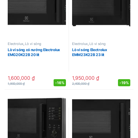
Electrolux
,
Lò vi sóng
Electrolux
,
Lò vi sóng
Lò vi sóng có nướng Electrolux
Lò vi sóng Electrolux
EMG20K22B 20 lít
EMM23K22B 23 lít
1,600,000
₫
1,950,000
₫
-
16%
-
19%
1,900,000
₫
2,400,000
₫