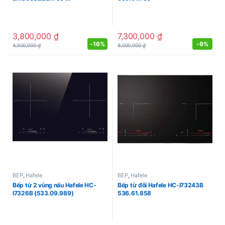
3,800,000
₫
7,300,000
₫
-
16%
-
9%
4,500,000
₫
8,000,000
₫
BẾP
,
Hafele
BẾP
,
Hafele
Bếp từ 2 vùng nấu Hafele HC-
Bếp từ đôi Hafele HC-I73243B
I7326B (533.09.989)
536.61.858