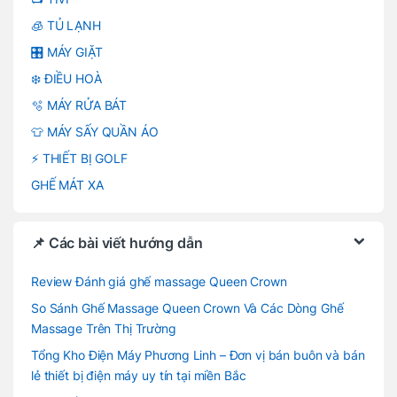
🧊 TỦ LẠNH
🎛️ MÁY GIẶT
❄️ ĐIỀU HOÀ
🫧 MÁY RỬA BÁT
👕 MÁY SẤY QUẦN ÁO
⚡ THIẾT BỊ GOLF
GHẾ MÁT XA
📌 Các bài viết hướng dẫn
Review Đánh giá ghế massage Queen Crown
So Sánh Ghế Massage Queen Crown Và Các Dòng Ghế
Massage Trên Thị Trường
Tổng Kho Điện Máy Phương Linh – Đơn vị bán buôn và bán
lẻ thiết bị điện máy uy tín tại miền Bắc