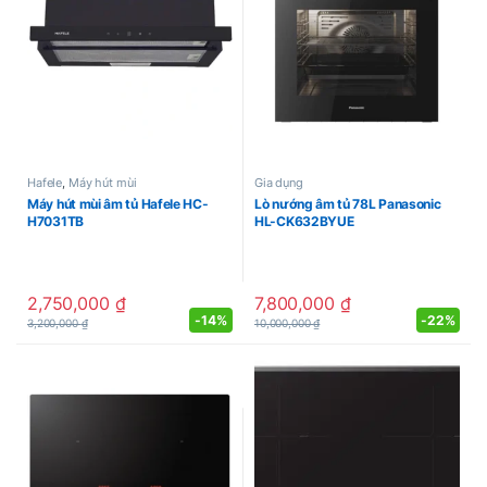
Hafele
,
Máy hút mùi
Gia dụng
Máy hút mùi âm tủ Hafele HC-
Lò nướng âm tủ 78L Panasonic
H7031TB
HL-CK632BYUE
2,750,000
₫
7,800,000
₫
-
14%
-
22%
3,200,000
₫
10,000,000
₫