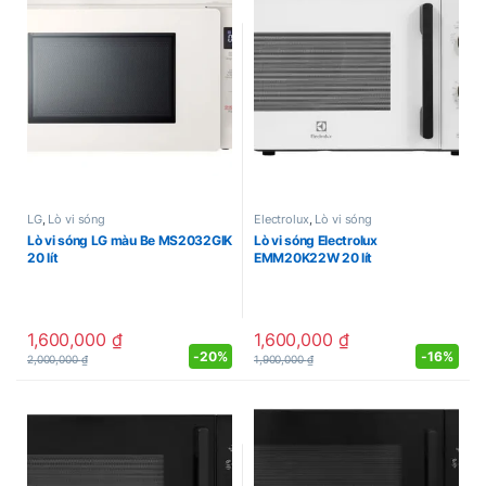
LG
,
Lò vi sóng
Electrolux
,
Lò vi sóng
Lò vi sóng LG màu Be MS2032GIK
Lò vi sóng Electrolux
20 lít
EMM20K22W 20 lít
1,600,000
₫
1,600,000
₫
-
20%
-
16%
2,000,000
₫
1,900,000
₫