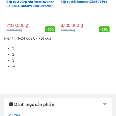
Bếp từ 2 vùng nấu Forza Inverter
Bếp từ đôi Zemmer IZM 505 Pro
FZ-68 EC 4600W kính Ceramic
7,100,000
₫
6,100,000
₫
-
53%
-
20%
15,000,000
₫
7,600,000
₫
Được sắp xếp theo mới nhất
Hiển thị 1–24 của 67 kết quả
1
2
3
→
Brands Carousel
🛍️ Danh mục sản phẩm
📺 TIVI