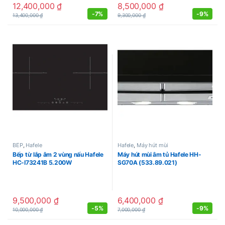
12,400,000
₫
8,500,000
₫
-
7%
-
9%
13,400,000
₫
9,300,000
₫
BẾP
,
Hafele
Hafele
,
Máy hút mùi
Bếp từ lắp âm 2 vùng nấu Hafele
Máy hút mùi âm tủ Hafele HH-
HC-I73241B 5.200W
SG70A (533.89.021)
9,500,000
₫
6,400,000
₫
-
5%
-
9%
10,000,000
₫
7,000,000
₫