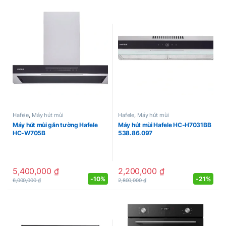
Hafele
,
Máy hút mùi
Hafele
,
Máy hút mùi
Máy hút mùi gắn tường Hafele
Máy hút mùi Hafele HC-H7031BB
HC-W705B
538.86.097
5,400,000
₫
2,200,000
₫
-
10%
-
21%
6,000,000
₫
2,800,000
₫