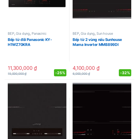
BẾP
,
Gia dụng
,
Panasinic
BẾP
,
Gia dụng
,
Sun house
Bếp từ đôi Panasonic KY-
Bếp từ 2 vùng nấu Sunhouse
H1WZ70KRA
Mama Inverter MMB899DI
11,300,000
₫
4,100,000
₫
-
25%
-
32%
15,000,000
₫
6,000,000
₫