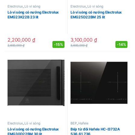
Electrolux
,
Lò vi sóng
Electrolux
,
Lò vi sóng
Lò vi sóng có nướng Electrolux
Lò vi sóng có nướng Electrolux
EMG23K22B 23 lít
EMG25D22BM 25 lít
2,200,000
₫
3,100,000
₫
-
15%
-
14%
2,600,000
₫
3,600,000
₫
Electrolux
,
Lò vi sóng
BẾP
,
Hafele
Lò vi sóng có nướng Electrolux
Bếp từ đôi Hafele HC-I3732A
EMG30D22BM 30 lít
536.61.736