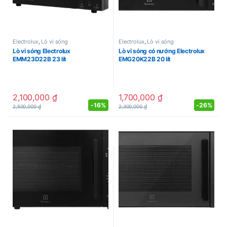
Electrolux
,
Lò vi sóng
Electrolux
,
Lò vi sóng
Lò vi sóng Electrolux
Lò vi sóng có nướng Electrolux
EMM23D22B 23 lít
EMG20K22B 20 lít
2,100,000
₫
1,700,000
₫
-
16%
-
26%
2,500,000
₫
2,300,000
₫