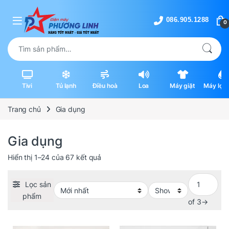
Skip to navigation
Skip to content
0
Tìm kiếm:
Tivi
Tủ lạnh
Điều hoà
Loa
Máy giặt
Máy lọc 
máy hút
Trang chủ
Gia dụng
Gia dụng
Được sắp xếp theo mới nhất
Hiển thị 1–24 của 67 kết quả
Lọc sản
phẩm
of 3
→