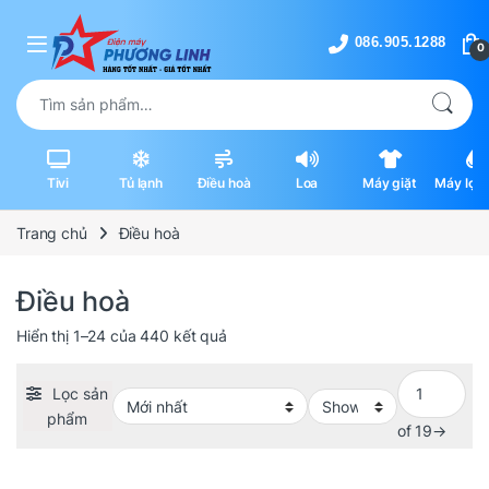
Skip to navigation
Skip to content
0
Tìm kiếm:
Tivi
Tủ lạnh
Điều hoà
Loa
Máy giặt
Máy lọc 
máy hút
Trang chủ
Điều hoà
Điều hoà
Được sắp xếp theo mới nhất
Hiển thị 1–24 của 440 kết quả
Lọc sản
phẩm
of 19
→