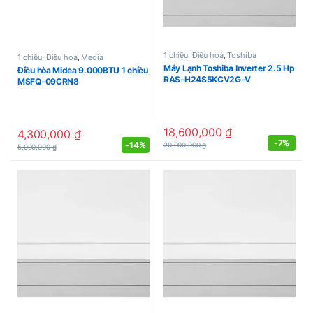
1 chiều
,
Điều hoà
,
Toshiba
1 chiều
,
Điều hoà
,
Media
Máy Lạnh Toshiba Inverter 2.5 Hp
Điều hòa Midea 9.000BTU 1 chiều
RAS-H24S5KCV2G-V
MSFQ-09CRN8
18,600,000
₫
4,300,000
₫
-
7%
-
14%
20,000,000
₫
5,000,000
₫