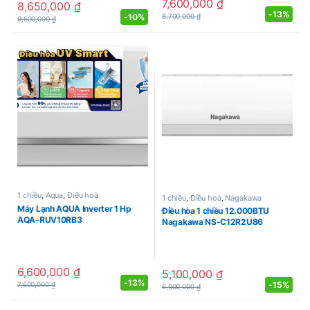
7,600,000
₫
8,650,000
₫
-
13%
-
10%
8,700,000
₫
9,600,000
₫
1 chiều
,
Aqua
,
Điều hoà
1 chiều
,
Điều hoà
,
Nagakawa
Máy Lạnh AQUA Inverter 1 Hp
Điều hòa 1 chiều 12.000BTU
AQA-RUV10RB3
Nagakawa NS-C12R2U86
6,600,000
₫
5,100,000
₫
-
13%
-
15%
7,600,000
₫
6,000,000
₫