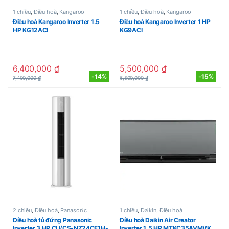
1 chiều
,
Điều hoà
,
Kangaroo
1 chiều
,
Điều hoà
,
Kangaroo
Điều hoà Kangaroo Inverter 1.5
Điều hoà Kangaroo Inverter 1 HP
HP KG12ACI
KG9ACI
6,400,000
₫
5,500,000
₫
-
14%
-
15%
7,400,000
₫
6,500,000
₫
2 chiều
,
Điều hoà
,
Panasonic
1 chiều
,
Daikin
,
Điều hoà
Điều hoà tủ đứng Panasonic
Điều hoà Daikin Air Creator
Inverter 3 HP CU/CS-NZ24CF1H-
Inverter 1.5 HP MTKC35AVMVK