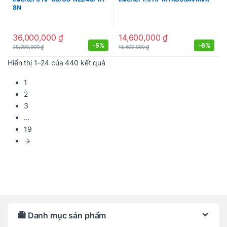
8N
36,000,000
₫
14,600,000
₫
-
5%
-
6%
38,000,000
₫
15,600,000
₫
Được sắp xếp theo mới nhất
Hiển thị 1–24 của 440 kết quả
1
2
3
…
19
→
Brands Carousel
🛍️ Danh mục sản phẩm