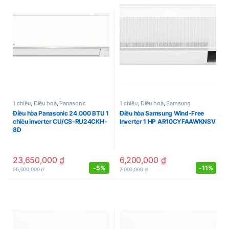
1 chiều
,
Điều hoà
,
Panasonic
1 chiều
,
Điều hoà
,
Samsung
Điều hòa Panasonic 24.000 BTU 1
Điều hòa Samsung Wind-Free
chiều inverter CU/CS-RU24CKH-
Inverter 1 HP AR10CYFAAWKNSV
8D
23,650,000
₫
6,200,000
₫
-
5%
-
11%
25,000,000
₫
7,000,000
₫