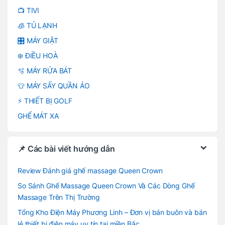
📺 TIVI
🧊 TỦ LẠNH
🎛️ MÁY GIẶT
❄️ ĐIỀU HOÀ
🫧 MÁY RỬA BÁT
👕 MÁY SẤY QUẦN ÁO
⚡ THIẾT BỊ GOLF
GHẾ MÁT XA
📌 Các bài viết hướng dẫn
Review Đánh giá ghế massage Queen Crown
So Sánh Ghế Massage Queen Crown Và Các Dòng Ghế
Massage Trên Thị Trường
Tổng Kho Điện Máy Phương Linh – Đơn vị bán buôn và bán
lẻ thiết bị điện máy uy tín tại miền Bắc