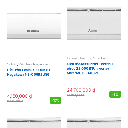
1 chiều
,
Điều hoà
,
Mitsubishi
Điều hòa Mitsubishi Electric 1
1 chiều
,
Điều hoà
,
Nagakawa
chiều 22.000 BTU inverter
Điều hòa 1 chiều 9.000BTU
MSY/MUY-JA60VF
Nagakawa NS-C09R2U86
24,700,000
₫
-
5%
4,150,000
₫
26,000,000
₫
-
17%
5,000,000
₫