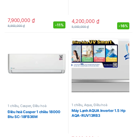
7,900,000
₫
4,200,000
₫
-
11%
-
16%
8,900,000
₫
5,000,000
₫
1 chiều
,
Aqua
,
Điều hoà
1 chiều
,
Casper
,
Điều hoà
Máy Lạnh AQUA Inverter 1.5 Hp
Điều hoà Casper 1 chiều 18000
AQA-RUV13RB3
Btu SC-18FB36M