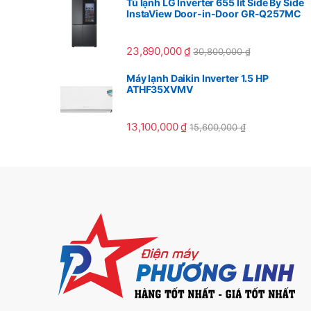
Tủ lạnh LG Inverter 655 lít Side By Side
InstaView Door-in-Door GR-Q257MC
23,890,000
₫
30,800,000
₫
Máy lạnh Daikin Inverter 1.5 HP
ATHF35XVMV
13,100,000
₫
15,600,000
₫