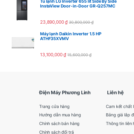
Tủ lạnh LG Inverter 655 lít Side By Side
InstaView Door-in-Door GR-Q257MC
23,890,000
₫
30,800,000
₫
Máy lạnh Daikin Inverter 1.5 HP
ATHF35XVMV
13,100,000
₫
15,600,000
₫
Điện Máy Phương Linh
Liên hệ
Trang cửa hàng
Cam kết chất 
Hướng dẫn mua hàng
Bảng giá lắp đ
Chính sách bán hàng
Thông tin liên 
Chính sách đổi trả