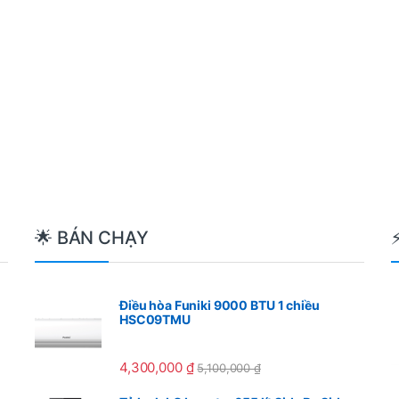
t
🌟 BÁN CHẠY
Điều hòa Funiki 9000 BTU 1 chiều
HSC09TMU
4,300,000
₫
5,100,000
₫