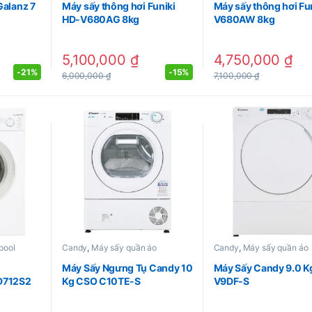
Galanz 7
Máy sấy thông hơi Funiki
Máy sấy thông hơi Fu
HD-V680AG 8kg
V680AW 8kg
5,100,000
₫
4,750,000
₫
-
21%
-
15%
6,000,000
₫
7,100,000
₫
pool
Candy
,
Máy sấy quần áo
Candy
,
Máy sấy quần áo
Máy Sấy Ngưng Tụ Candy 10
Máy Sấy Candy 9.0 K
D712S2
Kg CSO C10TE-S
V9DF-S