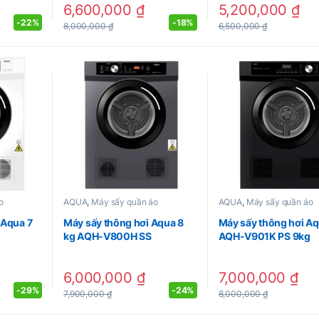
6,600,000
₫
5,200,000
₫
-
22%
-
18%
8,000,000
₫
6,500,000
₫
o
AQUA
,
Máy sấy quần áo
AQUA
,
Máy sấy quần áo
 Aqua 7
Máy sấy thông hơi Aqua 8
Máy sấy thông hơi A
kg AQH-V800H SS
AQH-V901K PS 9kg
6,000,000
₫
7,000,000
₫
-
29%
-
24%
7,900,000
₫
8,000,000
₫