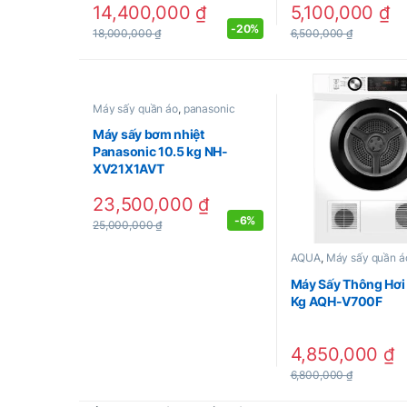
14,400,000
₫
5,100,000
₫
-
20%
18,000,000
₫
6,500,000
₫
Máy sấy quần áo
,
panasonic
Máy sấy bơm nhiệt
Panasonic 10.5 kg NH-
XV21X1AVT
23,500,000
₫
-
6%
25,000,000
₫
AQUA
,
Máy sấy quần á
Máy Sấy Thông Hơi
Kg AQH-V700F
4,850,000
₫
6,800,000
₫