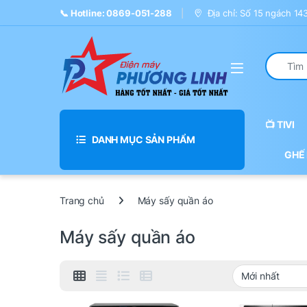
Skip to navigation
Skip to content
📞 Hotline: 0869-051-288
Địa chỉ: Số 15 ngách 1
Search fo
📺 TIVI
DANH MỤC SẢN PHẨM
GHẾ
Trang chủ
Máy sấy quần áo
Máy sấy quần áo