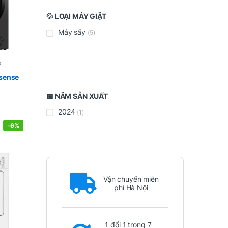
💦 LOẠI MÁY GIẶT
Máy sấy
(5)
o
isense
📅 NĂM SẢN XUẤT
2024
(1)
-
6%
Vận chuyển miễn
phí Hà Nội
1 đổi 1 trong 7