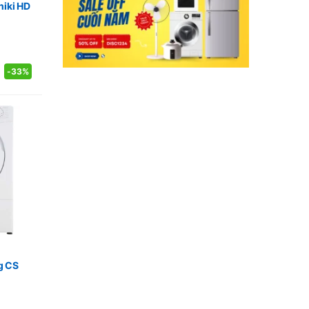
niki HD
-
33%
g CS