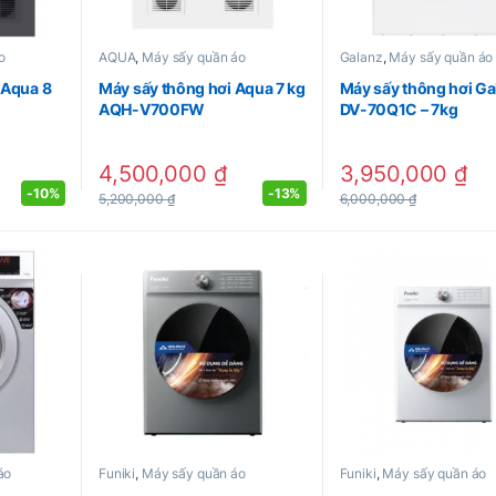
o
AQUA
,
Máy sấy quần áo
Galanz
,
Máy sấy quần áo
 Aqua 8
Máy sấy thông hơi Aqua 7 kg
Máy sấy thông hơi Ga
AQH-V700FW
DV-70Q1C – 7kg
4,500,000
₫
3,950,000
₫
-
10%
-
13%
5,200,000
₫
6,000,000
₫
áo
Funiki
,
Máy sấy quần áo
Funiki
,
Máy sấy quần áo