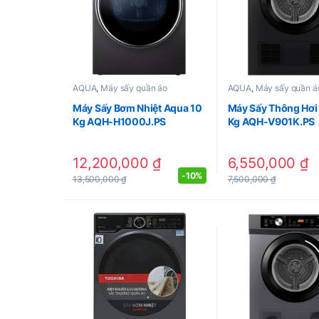
AQUA
,
Máy sấy quần áo
AQUA
,
Máy sấy quần á
Máy Sấy Bơm Nhiệt Aqua 10
Máy Sấy Thông Hơi
Kg AQH-H1000J.PS
Kg AQH-V901K.PS
12,200,000
₫
6,550,000
₫
-
10%
13,500,000
₫
7,500,000
₫