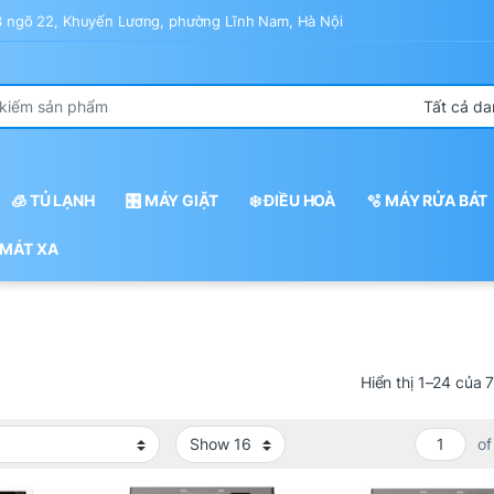
43 ngõ 22, Khuyến Lương, phường Lĩnh Nam, Hà Nội
r:
🧊 TỦ LẠNH
🎛️ MÁY GIẶT
❄️ ĐIỀU HOÀ
🫧 MÁY RỬA BÁT
 MÁT XA
Hiển thị 1–24 của 
of