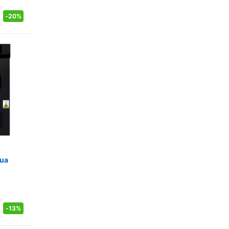
-
20%
qua
-
13%