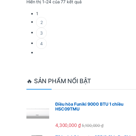
Được sắp xếp theo mới nhấ
Hiển thị 1–24 của 77 kết quả
1
2
3
4
Brands Carousel
🔥 SẢN PHẨM NỔI BẬT
Điều hòa Funiki 9000 BTU 1 chiều
HSC09TMU
4,300,000
₫
5,100,000
₫