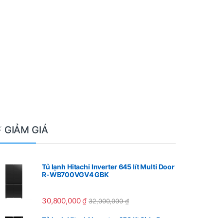
⚡ GIẢM GIÁ
Tủ lạnh Hitachi Inverter 645 lít Multi Door
R-WB700VGV4 GBK
30,800,000
₫
32,000,000
₫