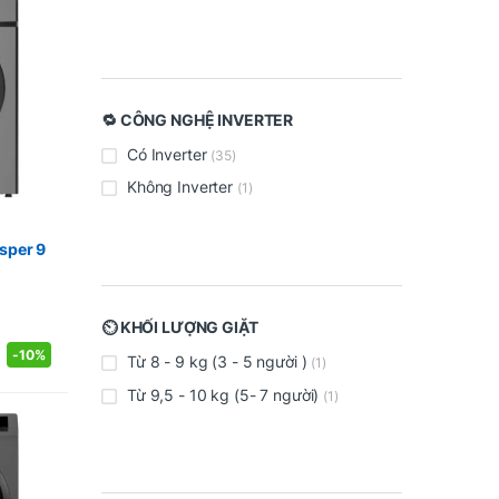
🔁 CÔNG NGHỆ INVERTER
Có Inverter
(35)
Không Inverter
(1)
sper 9
⏲️ KHỐI LƯỢNG GIẶT
-
10%
Từ 8 - 9 kg (3 - 5 người )
(1)
Từ 9,5 - 10 kg (5- 7 người)
(1)