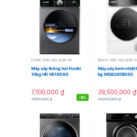
Funiki
,
Máy sấy quần áo
Bosch
,
Máy sấy quần á
Máy sấy thông hơi Funiki
Máy sấy bơm nhiệt
10kg HD V6100AG
kg WQB245B0SG
7,100,000
₫
29,500,000
₫
-
9%
7,800,000
₫
31,000,000
₫