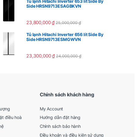
Tủ lạnh Hitachi Inverter 653 lít Side By
Side HRSN9713ESAGBKVN
23,800,000
₫
25,000,000
₫
Tủ lạnh Hitachi Inverter 656 lít Side By
Side HRSN9713ESMGWVN
23,300,000
₫
24,000,000
₫
Chính sách khách hàng
lượng
My Account
ặt điều hoà
Hướng dẫn đặt hàng
hệ
Chính sách bảo hành
Điều khoản và điều kiện sử dụng