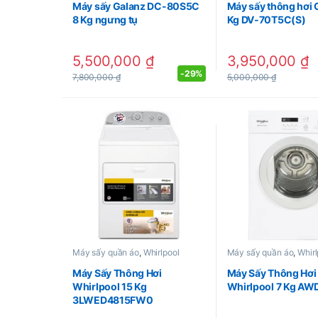
Máy sấy Galanz DC-80S5C
Máy sấy thông hơi 
8 Kg ngưng tụ
Kg DV‐70T5C(S)
5,500,000
₫
3,950,000
₫
-
29%
7,800,000
₫
5,000,000
₫
Máy sấy quần áo
,
Whirlpool
Máy sấy quần áo
,
Whirl
Máy Sấy Thông Hơi
Máy Sấy Thông Hơi
Whirlpool 15 Kg
Whirlpool 7 Kg AW
3LWED4815FW0