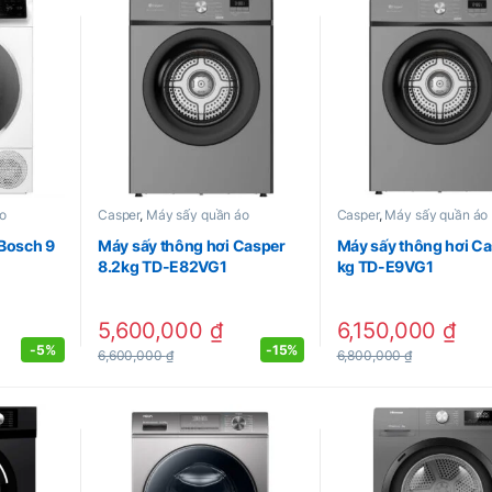
o
Casper
,
Máy sấy quần áo
Casper
,
Máy sấy quần áo
 Bosch 9
Máy sấy thông hơi Casper
Máy sấy thông hơi Ca
8.2kg TD-E82VG1
kg TD-E9VG1
5,600,000
₫
6,150,000
₫
-
5%
-
15%
6,600,000
₫
6,800,000
₫