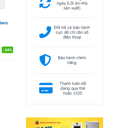
ngày (Lỗi do nhà
sản xuất)
lanz
Đổi trả và bảo hành
cực dễ chỉ cần số
điện thoại
-
34%
Bảo hành chính
hãng
Thanh toán dễ
dàng qua thẻ
hoặc COD