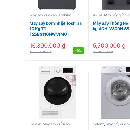
Máy sấy quần áo
,
Toshiba
AQUA
,
Máy sấy quần á
Máy sấy bơm nhiệt Toshiba
Máy Sấy Thông Hơi
10 Kg TD-
Kg AQH-V800H.SS
T25BS110HWV(MG)
16,300,000
₫
5,700,000
₫
-
9%
18,000,000
₫
6,300,000
₫
Galanz
,
Máy sấy quần áo
Galanz
,
Máy sấy quần 