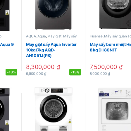
o
AQUA
,
Aqua
,
Máy giặt
,
Máy sấy
Hisense
,
Máy sấy quần á
quần áo
 Aqua 9
Máy giặt sấy Aqua Inverter
Máy sấy bơm nhiệt H
10kg/7kg AQD-
8 kg DH80N1T
AH1051J(PS)
8,300,000
₫
7,500,000
₫
-
13%
-
13%
9,500,000
₫
8,000,000
₫