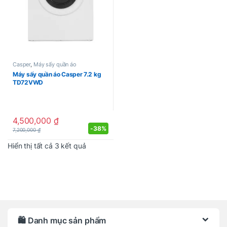
Casper
,
Máy sấy quần áo
Máy sấy quần áo Casper 7.2 kg
TD72VWD
4,500,000
₫
-
38%
7,200,000
₫
Được sắp xếp theo mới nhất
Hiển thị tất cả 3 kết quả
Brands Carousel
🛍️ Danh mục sản phẩm