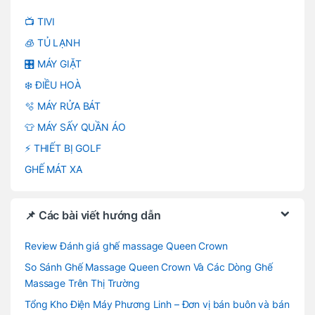
📺 TIVI
🧊 TỦ LẠNH
🎛️ MÁY GIẶT
❄️ ĐIỀU HOÀ
🫧 MÁY RỬA BÁT
👕 MÁY SẤY QUẦN ÁO
⚡ THIẾT BỊ GOLF
GHẾ MÁT XA
📌 Các bài viết hướng dẫn
Review Đánh giá ghế massage Queen Crown
So Sánh Ghế Massage Queen Crown Và Các Dòng Ghế
Massage Trên Thị Trường
Tổng Kho Điện Máy Phương Linh – Đơn vị bán buôn và bán