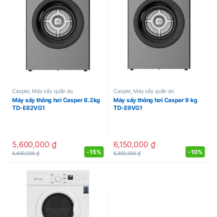
Casper
,
Máy sấy quần áo
Casper
,
Máy sấy quần áo
Máy sấy thông hơi Casper 8.2kg
Máy sấy thông hơi Casper 9 kg
TD-E82VG1
TD-E9VG1
5,600,000
₫
6,150,000
₫
-
15%
-
10%
6,600,000
₫
6,800,000
₫