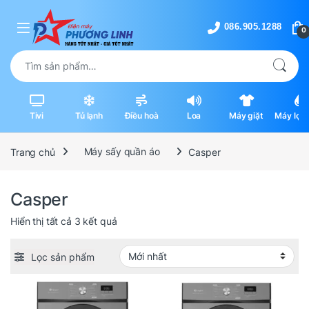
Skip to navigation
Skip to content
0
Tìm kiếm:
Tivi
Tủ lạnh
Điều hoà
Loa
Máy giặt
Máy lọc 
máy hút
Trang chủ
Máy sấy quần áo
Casper
Casper
Được sắp xếp theo mới nhất
Hiển thị tất cả 3 kết quả
Lọc sản phẩm