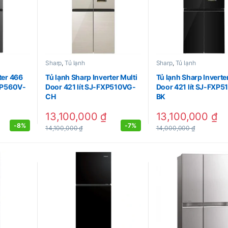
Sharp
,
Tủ lạnh
Sharp
,
Tủ lạnh
ter 466
Tủ lạnh Sharp Inverter Multi
Tủ lạnh Sharp Inverte
FXP560V-
Door 421 lít SJ-FXP510VG-
Door 421 lít SJ-FXP
CH
BK
13,100,000
₫
13,100,000
₫
-
8%
-
7%
14,100,000
₫
14,000,000
₫