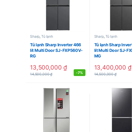
Sharp
,
Tủ lạnh
Sharp
,
Tủ lạnh
Tủ lạnh Sharp Inverter 466
Tủ lạnh Sharp Inver
lít Multi Door SJ-FXP560V-
lít Multi Door SJ-
RG
MG
13,500,000
₫
13,400,000
₫
-
7%
14,500,000
₫
14,500,000
₫