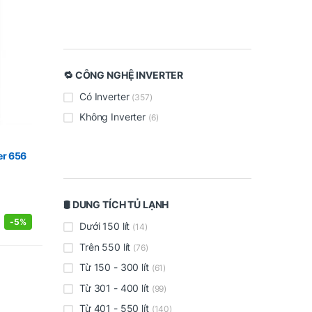
🔁 CÔNG NGHỆ INVERTER
Có Inverter
(357)
Không Inverter
(6)
er 656
🛢️ DUNG TÍCH TỦ LẠNH
-
5%
Dưới 150 lít
(14)
Trên 550 lít
(76)
Từ 150 - 300 lít
(61)
Từ 301 - 400 lít
(99)
Từ 401 - 550 lít
(140)