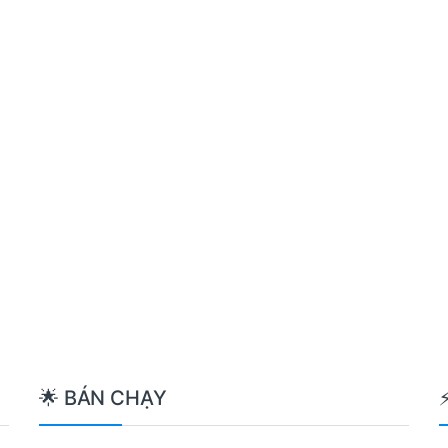
ất
🌟 BÁN CHẠY