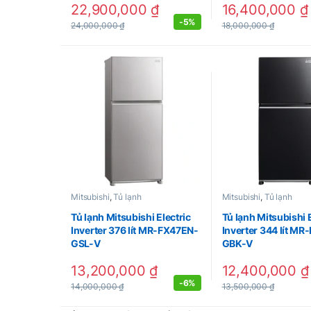
22,900,000
₫
16,400,000
₫
-
5%
24,000,000
₫
18,000,000
₫
Mitsubishi
,
Tủ lạnh
Mitsubishi
,
Tủ lạnh
Tủ lạnh Mitsubishi Electric
Tủ lạnh Mitsubishi E
Inverter 376 lít MR-FX47EN-
Inverter 344 lít M
GSL-V
GBK-V
13,200,000
₫
12,400,000
₫
-
6%
14,000,000
₫
13,500,000
₫