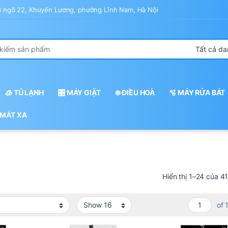
43 ngõ 22, Khuyến Lương, phường Lĩnh Nam, Hà Nội
r:
🧊 TỦ LẠNH
🎛️ MÁY GIẶT
❄️ ĐIỀU HOÀ
🫧 MÁY RỬA BÁT
 MÁT XA
Hiển thị 1–24 của 4
of 