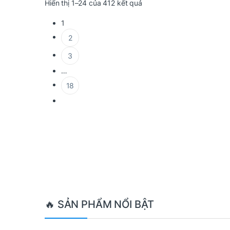
Được sắp xếp theo mới nh
Hiển thị 1–24 của 412 kết quả
1
2
3
…
18
Brands Carousel
🔥 SẢN PHẨM NỔI BẬT