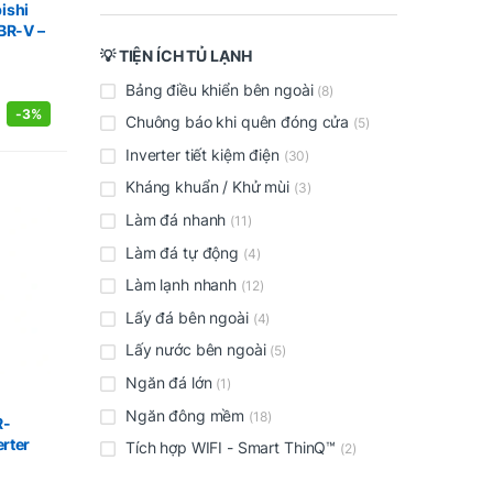
ishi
BR-V –
💡 TIỆN ÍCH TỦ LẠNH
Bảng điều khiển bên ngoài
(8)
-
3%
Chuông báo khi quên đóng cửa
(5)
Inverter tiết kiệm điện
(30)
Kháng khuẩn / Khử mùi
(3)
Làm đá nhanh
(11)
Làm đá tự động
(4)
Làm lạnh nhanh
(12)
Lấy đá bên ngoài
(4)
Lấy nước bên ngoài
(5)
Ngăn đá lớn
(1)
Ngăn đông mềm
(18)
R-
rter
Tích hợp WIFI - Smart ThinQ™
(2)