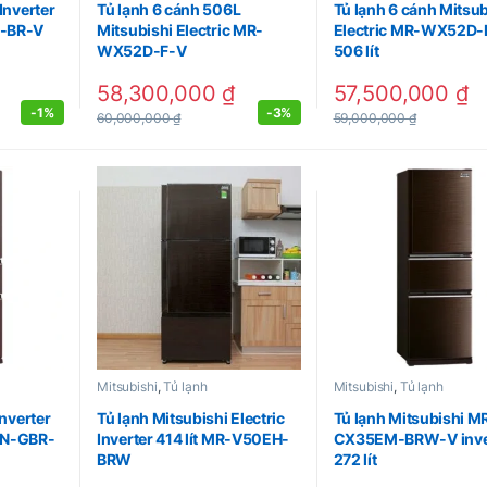
Inverter
Tủ lạnh 6 cánh 506L
Tủ lạnh 6 cánh Mitsub
C-BR-V
Mitsubishi Electric MR-
Electric MR-WX52D-
WX52D-F-V
506 lít
58,300,000
₫
57,500,000
₫
-
1%
-
3%
60,000,000
₫
59,000,000
₫
Mitsubishi
,
Tủ lạnh
Mitsubishi
,
Tủ lạnh
Inverter
Tủ lạnh Mitsubishi Electric
Tủ lạnh Mitsubishi M
EN-GBR-
Inverter 414 lít MR-V50EH-
CX35EM-BRW-V inve
BRW
272 lít