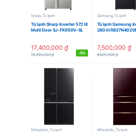
Sharp
,
Tủ lạnh
Samsung
,
Tủ lạnh
Tủ lạnh Sharp Inverter 572 lít
Tủ lạnh Samsung In
Multi Door SJ-FX650V-SL
280 lít RB27N4020
17,400,000
₫
7,500,000
₫
-
5%
18,300,000
₫
8,500,000
₫
Mitsubishi
,
Tủ lạnh
Mitsubishi
,
Tủ lạnh