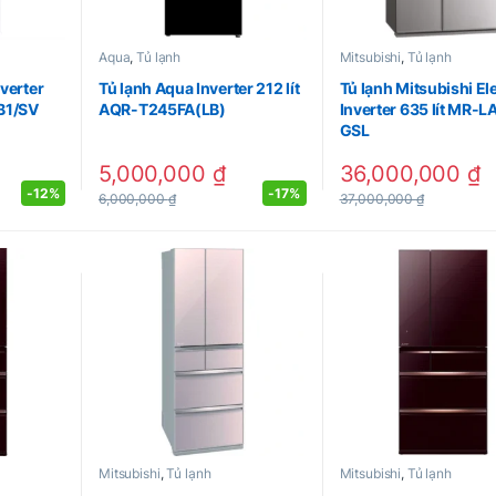
Aqua
,
Tủ lạnh
Mitsubishi
,
Tủ lạnh
verter
Tủ lạnh Aqua Inverter 212 lít
Tủ lạnh Mitsubishi Ele
B1/SV
AQR-T245FA(LB)
Inverter 635 lít MR-
GSL
5,000,000
₫
36,000,000
₫
-
12%
-
17%
6,000,000
₫
37,000,000
₫
Mitsubishi
,
Tủ lạnh
Mitsubishi
,
Tủ lạnh