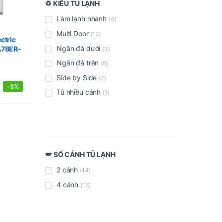
♻️ KIỂU TỦ LẠNH
Làm lạnh nhanh
(4)
Multi Door
(12)
ctric
Ngăn đá dưới
LA78ER-
(3)
Ngăn đá trên
(8)
Side by Side
(7)
-
3%
Tủ nhiều cánh
(1)
🪽 SỐ CÁNH TỦ LẠNH
2 cánh
(14)
4 cánh
(16)