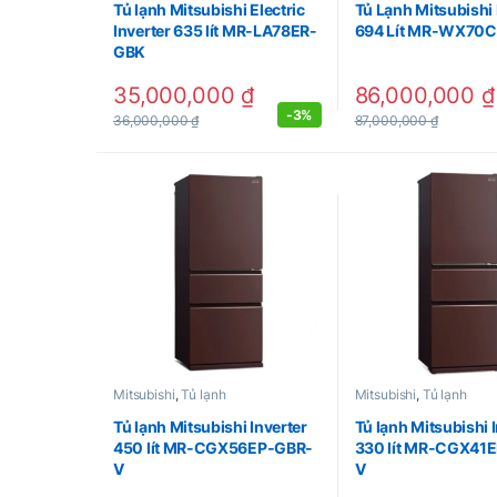
Tủ lạnh Mitsubishi Electric
Tủ Lạnh Mitsubishi 
Inverter 635 lít MR-LA78ER-
694 Lít MR-WX70
GBK
35,000,000
₫
86,000,000
₫
-
3%
36,000,000
₫
87,000,000
₫
Mitsubishi
,
Tủ lạnh
Mitsubishi
,
Tủ lạnh
Tủ lạnh Mitsubishi Inverter
Tủ lạnh Mitsubishi 
450 lít MR-CGX56EP-GBR-
330 lít MR-CGX41
V
V