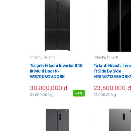
Hitachi
,
Tủ lạnh
Hitachi
,
Tủ lạnh
Tủ lạnh Hitachi Inverter 645
Tủ lạnh Hitachi Inve
lít Multi Door R-
lít Side By Side
WB700VGV4 GBK
HRSN9713ESAGBK
30,800,000
₫
23,800,000
₫
-
4%
32,000,000
₫
25,000,000
₫