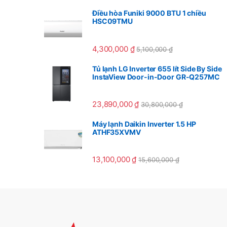
Điều hòa Funiki 9000 BTU 1 chiều
HSC09TMU
4,300,000
₫
5,100,000
₫
Tủ lạnh LG Inverter 655 lít Side By Side
InstaView Door-in-Door GR-Q257MC
23,890,000
₫
30,800,000
₫
Máy lạnh Daikin Inverter 1.5 HP
ATHF35XVMV
13,100,000
₫
15,600,000
₫