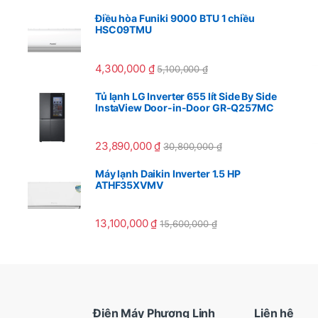
Điều hòa Funiki 9000 BTU 1 chiều
HSC09TMU
4,300,000
₫
5,100,000
₫
Tủ lạnh LG Inverter 655 lít Side By Side
InstaView Door-in-Door GR-Q257MC
23,890,000
₫
30,800,000
₫
Máy lạnh Daikin Inverter 1.5 HP
ATHF35XVMV
13,100,000
₫
15,600,000
₫
Điện Máy Phương Linh
Liên hệ