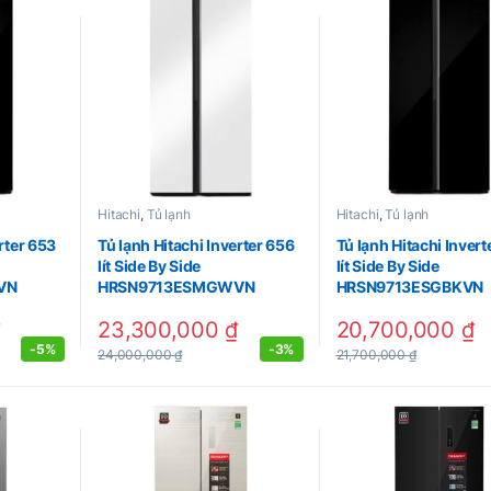
Hitachi
,
Tủ lạnh
Hitachi
,
Tủ lạnh
rter 653
Tủ lạnh Hitachi Inverter 656
Tủ lạnh Hitachi Invert
lít Side By Side
lít Side By Side
VN
HRSN9713ESMGWVN
HRSN9713ESGBKVN
23,300,000
₫
20,700,000
₫
-
5%
-
3%
24,000,000
₫
21,700,000
₫