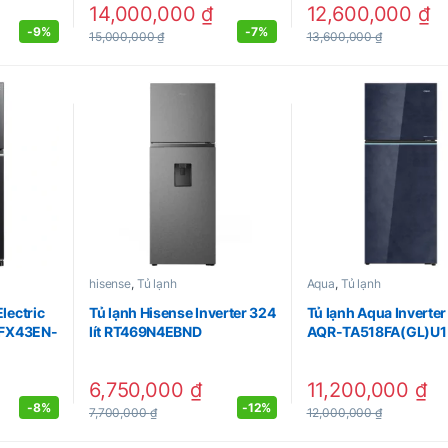
14,000,000
₫
12,600,000
₫
-
9%
-
7%
15,000,000
₫
13,600,000
₫
hisense
,
Tủ lạnh
Aqua
,
Tủ lạnh
lectric
Tủ lạnh Hisense Inverter 324
Tủ lạnh Aqua Inverter 
R-FX43EN-
lít RT469N4EBND
AQR-TA518FA(GL)U1
6,750,000
₫
11,200,000
₫
-
8%
-
12%
7,700,000
₫
12,000,000
₫