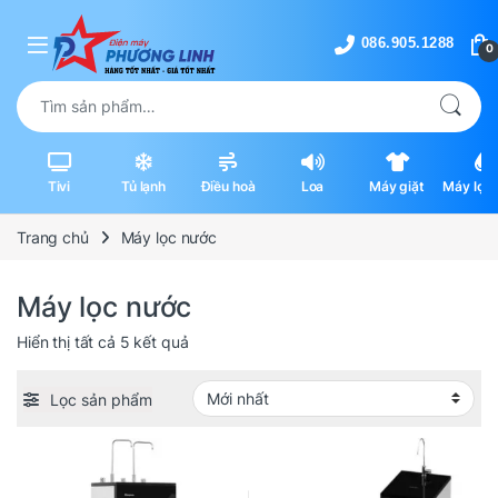
Skip to navigation
Skip to content
0
Tìm kiếm:
Tivi
Tủ lạnh
Điều hoà
Loa
Máy giặt
Máy lọc 
máy hút
Trang chủ
Máy lọc nước
Máy lọc nước
Được sắp xếp theo mới nhất
Hiển thị tất cả 5 kết quả
Lọc sản phẩm