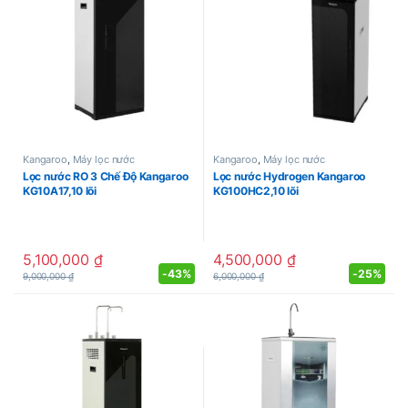
Kangaroo
,
Máy lọc nước
Kangaroo
,
Máy lọc nước
Lọc nước RO 3 Chế Độ Kangaroo
Lọc nước Hydrogen Kangaroo
KG10A17,10 lõi
KG100HC2,10 lõi
5,100,000
₫
4,500,000
₫
-
43%
-
25%
9,000,000
₫
6,000,000
₫