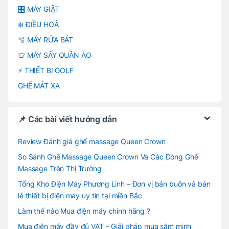
🎛️ MÁY GIẶT
❄️ ĐIỀU HOÀ
🫧 MÁY RỬA BÁT
👕 MÁY SẤY QUẦN ÁO
⚡ THIẾT BỊ GOLF
GHẾ MÁT XA
📌 Các bài viết hướng dẫn
Review Đánh giá ghế massage Queen Crown
So Sánh Ghế Massage Queen Crown Và Các Dòng Ghế
Massage Trên Thị Trường
Tổng Kho Điện Máy Phương Linh – Đơn vị bán buôn và bán
lẻ thiết bị điện máy uy tín tại miền Bắc
Làm thế nào Mua điện máy chính hãng ?
Mua điện máy đầy đủ VAT – Giải pháp mua sắm minh