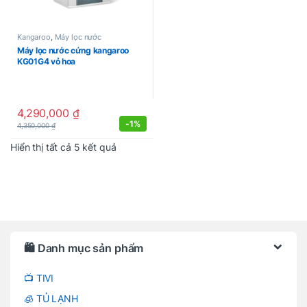
Kangaroo
,
Máy lọc nước
Máy lọc nước cứng kangaroo
KG01G4 vỏ hoa
4,290,000
₫
-
1%
4,350,000
₫
Được sắp xếp theo mới nhất
Hiển thị tất cả 5 kết quả
Brands Carousel
🛍️ Danh mục sản phẩm
📺 TIVI
🧊 TỦ LẠNH