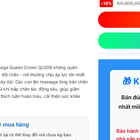
60,500,0
-
16%
sage Queen Crown QL008 không quên
đôi chân - nơi thường chịu áp lực lớn nhất
🎁 
gày dài. Các con lăn massage lòng bàn chân
úi khí bắp chân tác động sâu, giúp giảm
 thích tuần hoàn máu, cải thiện sức khỏe
Bán đú
nhất mi
ý mua hàng
Bảo hành 
n tại có thể thay đổi mà chưa kịp báo
nhà sản x