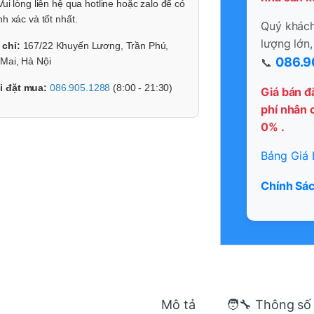
Vui lòng liên hệ qua hotline hoặc zalo để có
nh xác và tốt nhất.
Quý khách 
lượng lớn,
 chỉ:
167/22 Khuyến Lương, Trần Phú,
086.9
📞
Mai, Hà Nội
i đặt mua:
086.905.1288
(8:00 - 21:30)
Giá bán đ
phí nhân c
0% .
Bảng Giá 
Chính Sác
Mô tả
🧑‍🔧 Thông số