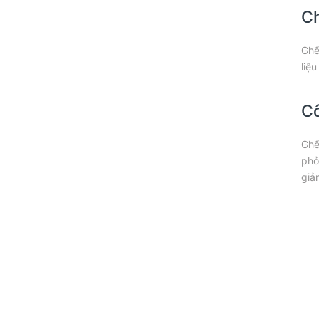
Ch
Ghế
liệ
Cô
Ghế
phỏ
giả