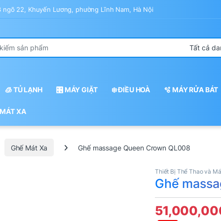
43 ngõ 22, Khuyến Lương, phường Lĩnh Nam, Hà Nội
r:
🧊 TỦ LẠNH
🎛️ MÁY GIẶT
❄️ ĐIỀU HOÀ
🫧 MÁY RỬA BÁT
 MÁT XA
Ghế Mát Xa
Ghế massage Queen Crown QL008
Thiết Bị Thể Thao và Má
Ghế massa
51,000,0