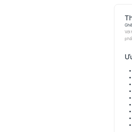
T
Ghế
Với
phẩ
Ưu