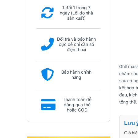
1 đổi 1 trong 7
ngày (Lỗi do nhà
sản xuất)
Đổi trả và bảo hành
cực dễ chỉ cần số
điện thoại
Ghế mas
Bảo hành chính
chăm sóc 
hãng
sau cả n
kết hợp t
đau, kích
Thanh toán dễ
tổng thể.
dàng qua thẻ
hoặc COD
Lưu 
Giá hiệ