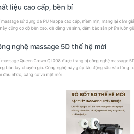
ất liệu cao cấp, bền bỉ
 massage sử dụng da PU Nappa cao cấp, mềm mịn, mang lại cảm giác t
u này cũng có độ bền cao, dễ dàng vệ sinh, đảm bảo sản phẩm luôn giữ
ng nghệ massage 5D thế hệ mới
 massage Queen Crown QL008 được trang bị công nghệ massage 5D hi
ng bàn tay chuyên gia. Công nghệ này giúp tác động sâu vào từng huyệ
m đau nhức, căng cơ và mệt mỏi.