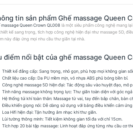
hông tin sản phẩm Ghế massage Queen 
 massage Queen Crown QL008
là một siêu phẩm công nghệ mang lại 
 thiết kế sang trọng, tích hợp công nghệ hiện đại như massage 5D, điều
m này đáp ứng mọi nhu cầu thư giãn tại nhà.
 điểm nổi bật của ghế massage Queen 
Thiết kế đẳng cấp: Sang trọng, nhỏ gọn, phù hợp mọi không gian số
Chất liệu cao cấp: Da PU mềm mịn, vỏ nhựa ABS phủ bóng bền bỉ.
Công nghệ massage 5D hiện đại: Tác động sâu vào huyệt đạo, mô p
Tính năng massage không trọng lực: Thư giãn toàn diện với góc ngả
Hệ thống túi khí toàn thân: Massage từ vai, tay đến bắp chân, bàn c
Điều khiển giọng nói: Dễ dàng sử dụng với bảng điều khiển cảm ứng 
Loa Hifi hiện đại: Tận hưởng âm nhạc khi thư giãn.
Lùi tường thông minh: Tiết kiệm không gian tối đa với chỉ 15cm.
Tích hợp 20 bài tập massage: Linh hoạt đáp ứng từng nhu cầu cơ th