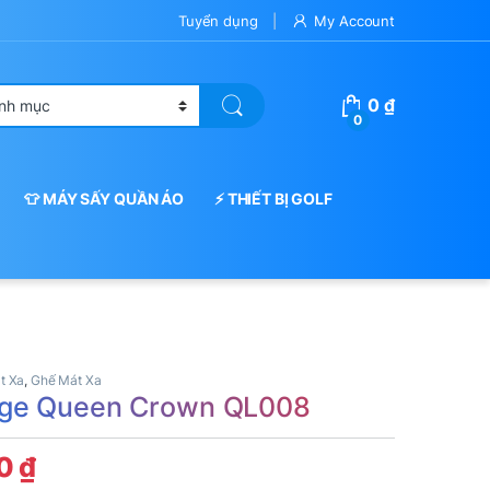
Tuyển dụng
My Account
0
₫
0
👕 MÁY SẤY QUẦN ÁO
⚡ THIẾT BỊ GOLF
t Xa
,
Ghế Mát Xa
ge Queen Crown QL008
00
₫