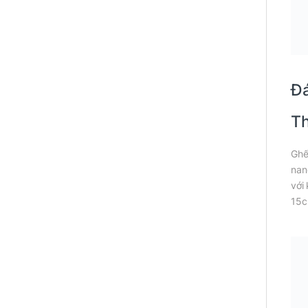
Đá
Th
Ghế
nan
với
15c