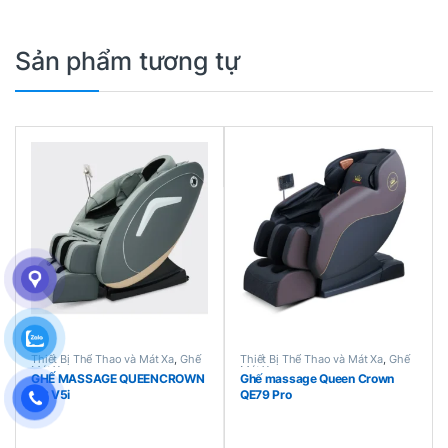
Sản phẩm tương tự
Thiết Bị Thể Thao và Mát Xa
,
Ghế
Thiết Bị Thể Thao và Mát Xa
,
Ghế
Mát Xa
Mát Xa
GHẾ MASSAGE QUEENCROWN
Ghế massage Queen Crown
QC V5i
QE79 Pro