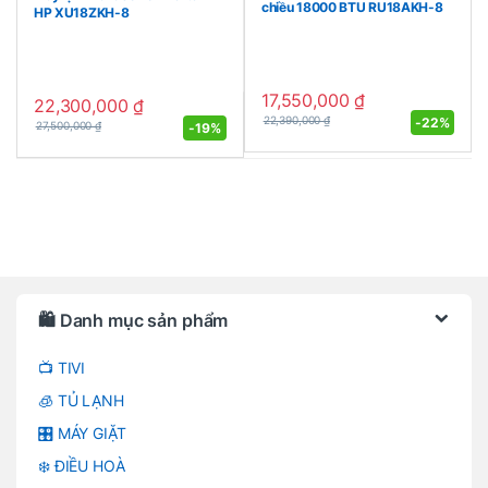
chiều 18000 BTU RU18AKH-8
HP XU18ZKH-8
17,550,000
₫
22,300,000
₫
-
22%
22,390,000
₫
-
19%
27,500,000
₫
Brands Carousel
🛍️ Danh mục sản phẩm
📺 TIVI
🧊 TỦ LẠNH
🎛️ MÁY GIẶT
❄️ ĐIỀU HOÀ