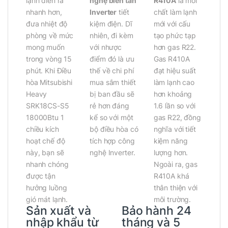
lạnh diễn ra
nghệ biến tần
R410A
là môi
nhanh hơn,
Inverter
tiết
chất làm lạnh
đưa nhiệt độ
kiệm điện. Dĩ
mới với cấu
phòng về mức
nhiên, đi kèm
tạo phức tạp
mong muốn
với nhược
hơn gas R22.
trong vòng 15
điểm đó là ưu
Gas R410A
phút. Khi Điều
thế về chi phí
đạt hiệu suất
hòa Mitsubishi
mua sắm thiết
làm lạnh cao
Heavy
bị ban đầu sẽ
hơn khoảng
SRK18CS-S5
rẻ hơn đáng
1.6 lần so với
18000Btu 1
kể so với một
gas R22, đồng
chiều kích
bộ điều hòa có
nghĩa với tiết
hoạt chế độ
tích hợp công
kiệm năng
này, bạn sẽ
nghệ Inverter.
lượng hơn.
nhanh chóng
Ngoài ra, gas
được tận
R410A khá
hưởng luồng
thân thiện với
gió mát lạnh.
môi trường.
Sản xuất và
Bảo hành 24
nhập khẩu từ
tháng và 5