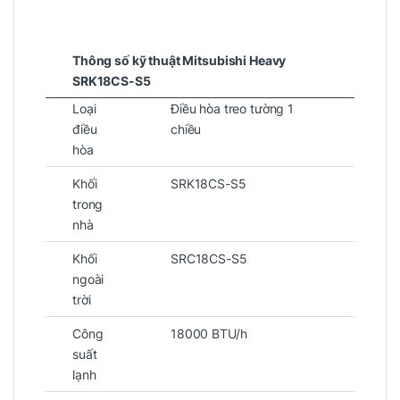
Thông số kỹ thuật Mitsubishi Heavy
SRK18CS-S5
Loại
Điều hòa treo tường 1
điều
chiều
hòa
Khối
SRK18CS-S5
trong
nhà
Khối
SRC18CS-S5
ngoài
trời
Công
18000 BTU/h
suất
lạnh