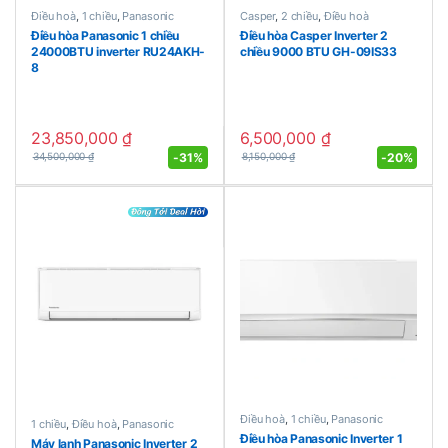
Điều hoà
,
1 chiều
,
Panasonic
Casper
,
2 chiều
,
Điều hoà
Điều hòa Panasonic 1 chiều
Điều hòa Casper Inverter 2
24000BTU inverter RU24AKH-
chiều 9000 BTU GH-09IS33
8
23,850,000
₫
6,500,000
₫
-
31%
-
20%
34,500,000
₫
8,150,000
₫
Điều hoà
,
1 chiều
,
Panasonic
1 chiều
,
Điều hoà
,
Panasonic
Điều hòa Panasonic Inverter 1
Máy lạnh Panasonic Inverter 2