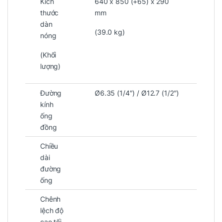
Kích
640 x 850 (+65) x 290
thước
mm
dàn
(39.0 kg)
nóng
(Khối
lượng)
Đường
Ø6.35 (1/4″) / Ø12.7 (1/2″)
kính
ống
đồng
Chiều
dài
đường
ống
Chênh
lệch độ
cao tối