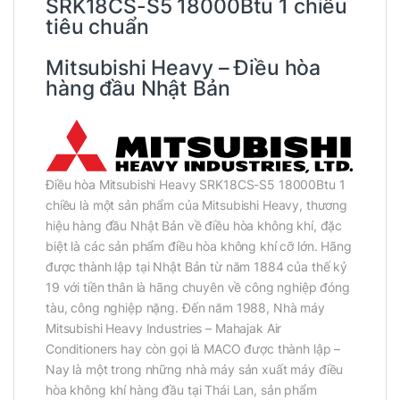
SRK18CS-S5 18000Btu 1 chiều
tiêu chuẩn
Mitsubishi Heavy – Điều hòa
hàng đầu Nhật Bản
Điều hòa Mitsubishi Heavy SRK18CS-S5 18000Btu 1
chiều là một sản phẩm của Mitsubishi Heavy, thương
hiệu hàng đầu Nhật Bản về điều hòa không khí, đặc
biệt là các sản phẩm điều hòa không khí cỡ lớn. Hãng
được thành lập tại Nhật Bản từ năm 1884 của thế kỷ
19 với tiền thân là hãng chuyên về công nghiệp đóng
tàu, công nghiệp nặng. Đến năm 1988, Nhà máy
Mitsubishi Heavy Industries – Mahajak Air
Conditioners hay còn gọi là MACO được thành lập –
Nay là một trong những nhà máy sản xuất máy điều
hòa không khí hàng đầu tại Thái Lan, sản phẩm