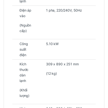
lạnh
Điện áp
1 pha, 220/240V, 50Hz
vào
(Nguồn
cấp)
Công
5.10 kW
suất
điện
Kích
309 x 890 x 251 mm
thước
(12 kg)
dàn
lạnh
(Khối
lượng)