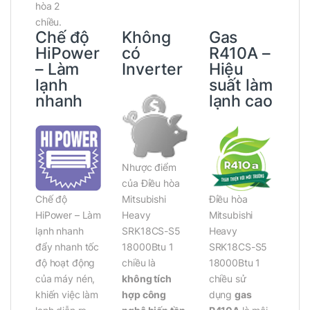
hòa 2
chiều.
Chế độ
Không
Gas
HiPower
có
R410A –
– Làm
Inverter
Hiệu
lạnh
suất làm
nhanh
lạnh cao
Nhược điểm
của Điều hòa
Chế độ
Mitsubishi
Điều hòa
HiPower – Làm
Heavy
Mitsubishi
lạnh nhanh
SRK18CS-S5
Heavy
đẩy nhanh tốc
18000Btu 1
SRK18CS-S5
độ hoạt động
chiều là
18000Btu 1
của máy nén,
không tích
chiều sử
khiến việc làm
hợp công
dụng
gas