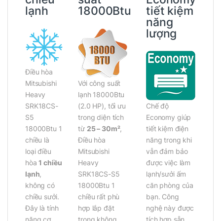
lạnh
18000Btu
tiết kiệm
năng
lượng
Điều hòa
Với công suất
Mitsubishi
lạnh 18000Btu
Heavy
(2.0 HP), tối ưu
Chế độ
SRK18CS-
trong diện tích
Economy giúp
S5
từ
25 – 30m²
,
tiết kiệm điện
18000Btu 1
Điều hòa
năng trong khi
chiều là
Mitsubishi
vẫn đảm bảo
loại điều
Heavy
được việc làm
hòa
1 chiều
SRK18CS-S5
lạnh/sưởi ấm
lạnh
,
18000Btu 1
căn phòng của
không có
chiều rất phù
bạn. Công
chiều sưởi.
hợp lắp đặt
nghệ này được
Đây là tính
trong không
tích hợp sẵn
năng cơ