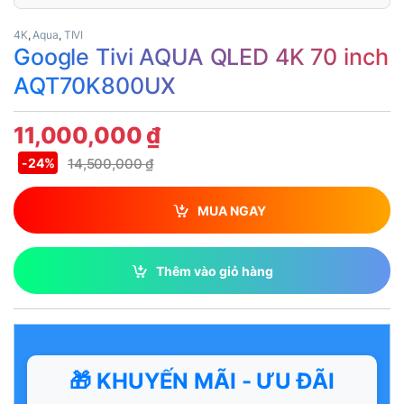
4K
,
Aqua
,
TIVI
Google Tivi AQUA QLED 4K 70 inch
AQT70K800UX
11,000,000
₫
14,500,000
₫
-
24%
MUA NGAY
Thêm vào giỏ hàng
🎁 KHUYẾN MÃI - ƯU ĐÃI