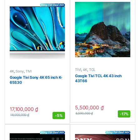
TIVI
,
4K
,
TCL
4K
,
Sony
,
TIVI
Google Tivi TCL 4K 43 inch
Google Tivi Sony 4K 65 inch K-
43T66
65S30
5,500,000
₫
17,100,000
₫
-
17%
6,590,000
₫
-
5%
18,000,000
₫