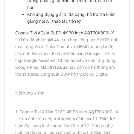
tương phản, giúp hình ảnh mượt mà, sắc nét
hơn.
Kho ứng dụng giải trí đa dạng, hỗ trợ tìm kiếm
giọng nói AI, thao tác tiện lợi.
Google Tivi AQUA QLED 4K 70 inch AQT70K800UX
sở hữu độ phân giải 4K, tích hợp công nghệ HDR, dải
màu rộng Wide Color Gamut và MEMC, mang lại độ
sắc nét. Kèm theo đó là hệ điều hành Google TV tích
hợp Google Assistant, Chromecast và kho ứng dụng
Google Play. Mẫu
tivi Aqua
này còn có hệ thống âm
thanh stereo công suất 30W hỗ trợ Dolby Digital.
Nội dung chính
1. Google Tivi AQUA QLED 4K 70 inch AQT70K800UX
– Hình ảnh siêu nét, trải nghiệm đỉnh cao1.1. Thiết kế
hiện đại cùng kích thước lớn 70 inch1.2. Công nghệ
hiển thị đa dạng, màu sắc sống động1.3. Màn hình