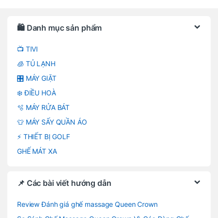
Brands Carousel
🛍️ Danh mục sản phẩm
📺 TIVI
🧊 TỦ LẠNH
🎛️ MÁY GIẶT
❄️ ĐIỀU HOÀ
🫧 MÁY RỬA BÁT
👕 MÁY SẤY QUẦN ÁO
⚡ THIẾT BỊ GOLF
GHẾ MÁT XA
📌 Các bài viết hướng dẫn
Review Đánh giá ghế massage Queen Crown