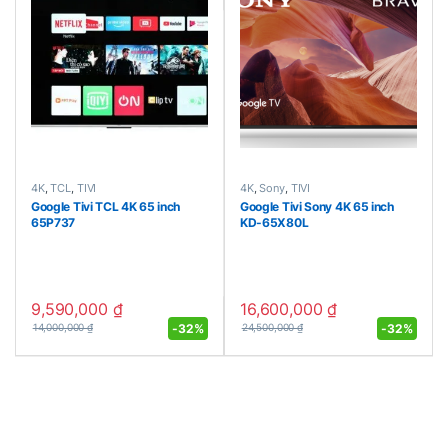
4K
,
TCL
,
TIVI
4K
,
Sony
,
TIVI
Google Tivi TCL 4K 65 inch
Google Tivi Sony 4K 65 inch
65P737
KD-65X80L
9,590,000
₫
16,600,000
₫
-
32%
-
32%
14,000,000
₫
24,500,000
₫