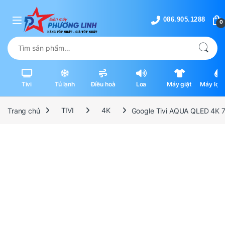
Skip to navigation
Skip to content
0
Tìm kiếm:
Tivi
Tủ lạnh
Điều hoà
Loa
Máy giặt
Máy lọc 
máy hút
Trang chủ
TIVI
4K
Google Tivi AQUA QLED 4K