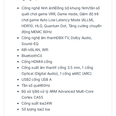
Công nghệ hình ảnh
Đồng bộ khung hình/tần số
quét chơi game VRR, Game mode, Giảm độ trễ
chơi game Auto Low Latency Mode (ALLM),
HDR10, HLG, Quantum Dot, Tăng cường chuyển
động MEMC 60Hz
Công nghệ âm thanh
DBX-TV, Dolby Audio,
Sound-EQ
Kết nối
LAN, Wifi
Bluetooth
Có
Cổng HDMI
4 cổng
Cổng xuất âm thanh
1 cổng 3.5 mm, 1 cổng
Optical (Digital Audio), 1 cổng eARC (ARC)
USB
2 cổng USB A
Tần số quét
60Hz
Bộ xử lý
Bộ xử lý ARM Advanced Multi-Core
Cortex CA55
Công suất loa
24W
Số lượng loa
2 loa