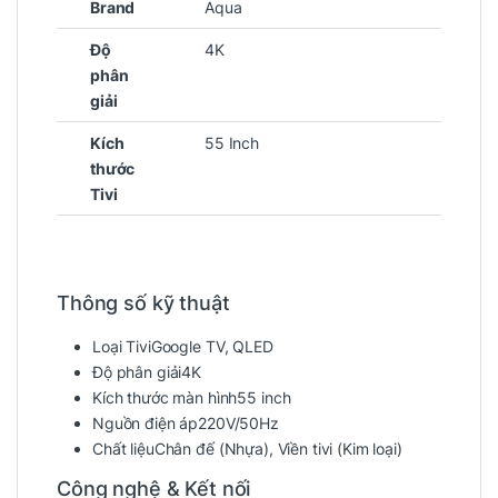
Brand
Aqua
Độ
4K
phân
giải
Kích
55 Inch
thước
Tivi
Thông số kỹ thuật
Loại Tivi
Google TV
,
QLED
Độ phân giải
4K
Kích thước màn hình
55 inch
Nguồn điện áp
220V/50Hz
Chất liệu
Chân đế
(Nhựa)
, Viền tivi
(Kim loại)
Công nghệ & Kết nối