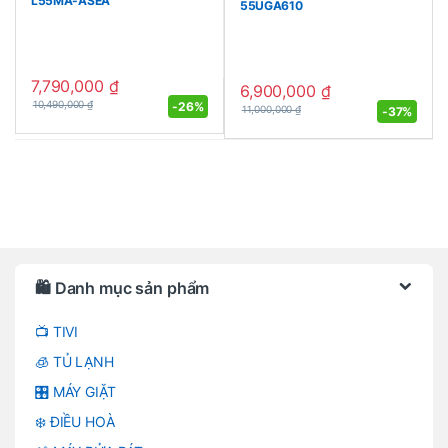
L55MA-ASEA
55UGA610
7,790,000
₫
6,900,000
₫
-
26%
10,490,000
₫
-
37%
11,000,000
₫
Brands Carousel
🛍️ Danh mục sản phẩm
📺 TIVI
🧊 TỦ LẠNH
🎛️ MÁY GIẶT
❄️ ĐIỀU HOÀ