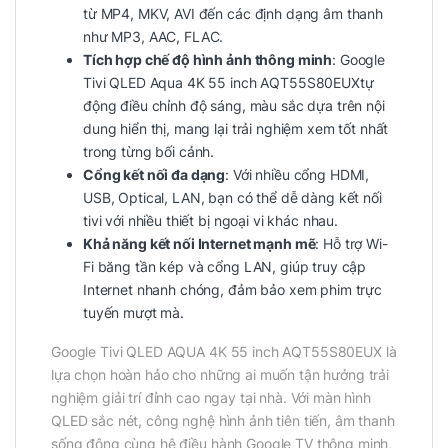
từ MP4, MKV, AVI đến các định dạng âm thanh
như MP3, AAC, FLAC.
Tích hợp chế độ hình ảnh thông minh
: Google
Tivi QLED Aqua 4K 55 inch AQT55S80EUXtự
động điều chỉnh độ sáng, màu sắc dựa trên nội
dung hiển thị, mang lại trải nghiệm xem tốt nhất
trong từng bối cảnh.
Cổng kết nối đa dạng
: Với nhiều cổng HDMI,
USB, Optical, LAN, bạn có thể dễ dàng kết nối
tivi với nhiều thiết bị ngoại vi khác nhau.
Khả năng kết nối Internet mạnh mẽ
: Hỗ trợ Wi-
Fi băng tần kép và cổng LAN, giúp truy cập
Internet nhanh chóng, đảm bảo xem phim trực
tuyến mượt mà.
Google Tivi QLED AQUA 4K 55 inch AQT55S80EUX là
lựa chọn hoàn hảo cho những ai muốn tận hưởng trải
nghiệm giải trí đỉnh cao ngay tại nhà. Với màn hình
QLED sắc nét, công nghệ hình ảnh tiên tiến, âm thanh
sống động cùng hệ điều hành Google TV thông minh,