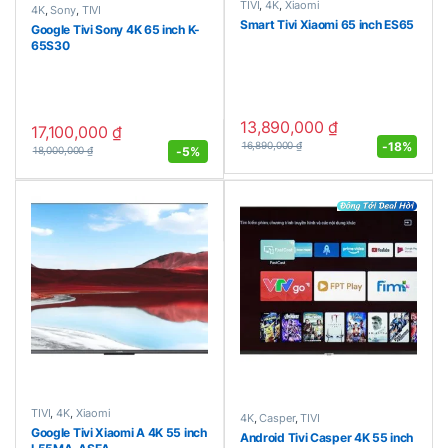
TIVI
,
4K
,
Xiaomi
4K
,
Sony
,
TIVI
Smart Tivi Xiaomi 65 inch ES65
Google Tivi Sony 4K 65 inch K-
65S30
13,890,000
₫
17,100,000
₫
-
18%
16,890,000
₫
-
5%
18,000,000
₫
TIVI
,
4K
,
Xiaomi
4K
,
Casper
,
TIVI
Google Tivi Xiaomi A 4K 55 inch
Android Tivi Casper 4K 55 inch