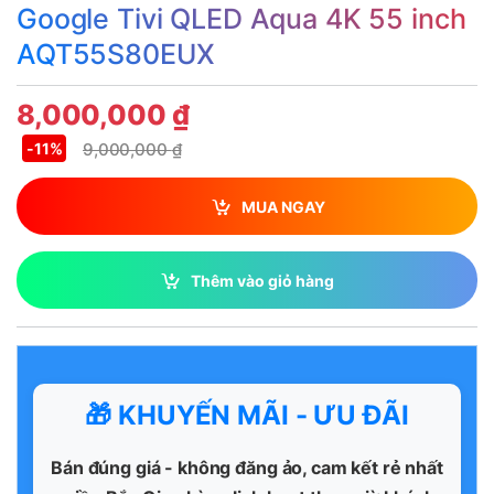
Google Tivi QLED Aqua 4K 55 inch
AQT55S80EUX
8,000,000
₫
9,000,000
₫
-
11%
MUA NGAY
Thêm vào giỏ hàng
🎁 KHUYẾN MÃI - ƯU ĐÃI
Bán đúng giá - không đăng ảo, cam kết rẻ nhất