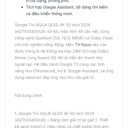
trí đa dạng, phong phú.
Tích hợp Google Assistant, dễ dàng tìm kiếm
và điều khiển thông minh.
Google Tivi AQUA QLED 4K 50 inch 2024
(AQT50S800UX) sở hữu màn hình 4K sắc nét, cùng
công nghệ Quantum Dot, HLG, MEMC và Dolby Vision
cho trải nghiệm sống động. Mẫu
TV Aqua
này còn
được trang bị hệ thống loa kép 24W tích hợp Dolby
Atmos cùng Sound-EQ để tái hiện âm thanh như
ngoài rạp. Hệ điều hành Google TV cùng các tính
năng như Chromecast, trợ lý Google Assistant, và ứng
dụng Haismart đáp ứng mọi nhu cầu giải trí.
Nội dung chính
1. Google Tivi AQUA QLED 4K 50 inch 2024
(AQT50S800UX) – Nâng tầm giải trí tại gia1.1. Thiết
kế sang trọng1.2. Hiệu năng và chất lượng hình ảnh