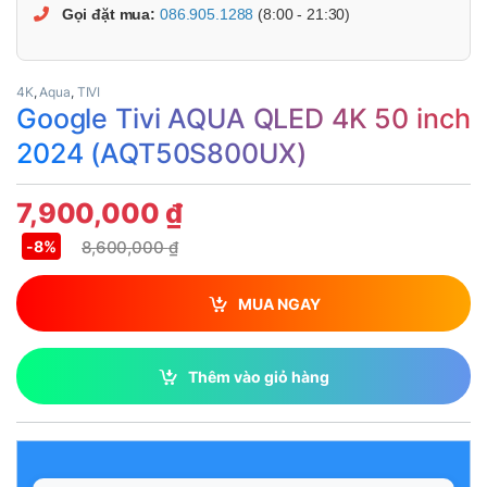
Gọi đặt mua:
086.905.1288
(8:00 - 21:30)
4K
,
Aqua
,
TIVI
Google Tivi AQUA QLED 4K 50 inch
2024 (AQT50S800UX)
7,900,000
₫
8,600,000
₫
-
8%
MUA NGAY
Thêm vào giỏ hàng