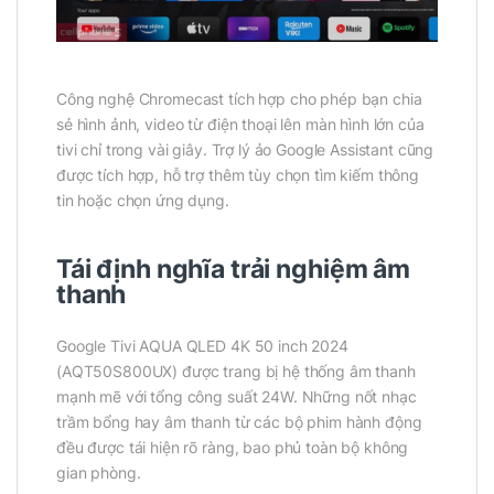
Công nghệ Chromecast tích hợp cho phép bạn chia
sẻ hình ảnh, video từ điện thoại lên màn hình lớn của
tivi chỉ trong vài giây. Trợ lý ảo Google Assistant cũng
được tích hợp, hỗ trợ thêm tùy chọn tìm kiếm thông
tin hoặc chọn ứng dụng.
Tái định nghĩa trải nghiệm âm
thanh
Google Tivi AQUA QLED 4K 50 inch 2024
(AQT50S800UX) được trang bị hệ thống âm thanh
mạnh mẽ với tổng công suất 24W. Những nốt nhạc
trầm bổng hay âm thanh từ các bộ phim hành động
đều được tái hiện rõ ràng, bao phủ toàn bộ không
gian phòng.