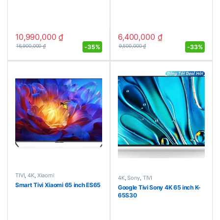
10,990,000
₫
6,400,000
₫
-
35%
-
33%
16,900,000
₫
9,500,000
₫
TIVI
,
4K
,
Xiaomi
4K
,
Sony
,
TIVI
Smart Tivi Xiaomi 65 inch ES65
Google Tivi Sony 4K 65 inch K-
65S30