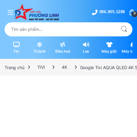
Skip to navigation
Skip to content
0
Tìm kiếm:
Tivi
Tủ lạnh
Điều hoà
Loa
Máy giặt
Máy lọc 
máy hút
Trang chủ
TIVI
4K
Google Tivi AQUA QLED 4K 