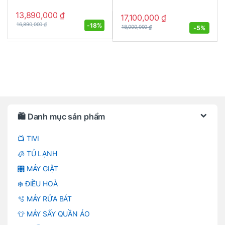
13,890,000
₫
17,100,000
₫
-
18%
16,890,000
₫
-
5%
18,000,000
₫
Brands Carousel
🛍️ Danh mục sản phẩm
📺 TIVI
🧊 TỦ LẠNH
🎛️ MÁY GIẶT
❄️ ĐIỀU HOÀ
🫧 MÁY RỬA BÁT
👕 MÁY SẤY QUẦN ÁO