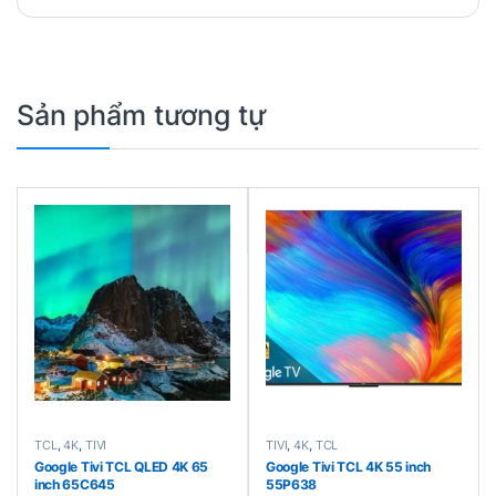
Sản phẩm tương tự
TCL
,
4K
,
TIVI
TIVI
,
4K
,
TCL
Google Tivi TCL QLED 4K 65
Google Tivi TCL 4K 55 inch
inch 65C645
55P638