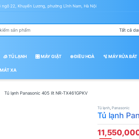
43 ngõ 22, Khuyến Lương, phường Lĩnh Nam, Hà Nội
r:
🧊 TỦ LẠNH
🎛️ MÁY GIẶT
❄️ ĐIỀU HOÀ
🫧 MÁY RỬA BÁT
 MÁT XA
Tủ lạnh Panasonic 405 lít NR-TX461GPKV
Tủ lạnh
,
Panasonic
Tủ lạnh Pa
11,550,00