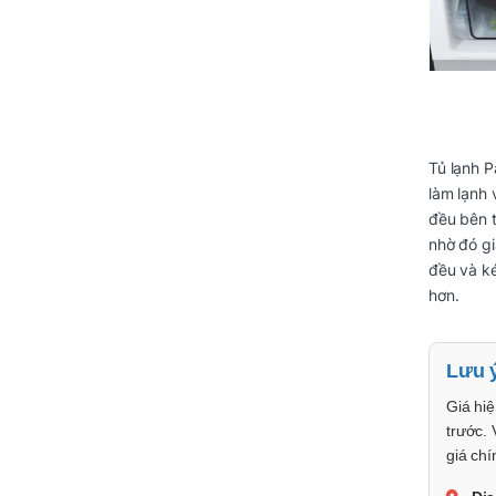
Tủ lạnh 
làm lạnh 
đều bên 
nhờ đó gi
đều và ké
hơn.
Lưu 
Giá hiệ
trước. 
giá chí