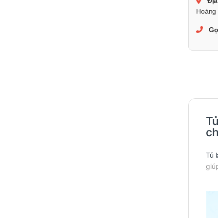
Địa
Hoàng 
Gọ
Tủ
ch
Tủ 
giú