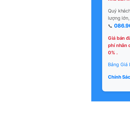
Quý khách 
lượng lớn,
086.9
📞
Giá bán đ
phí nhân c
0% .
Bảng Giá 
Chính Sác