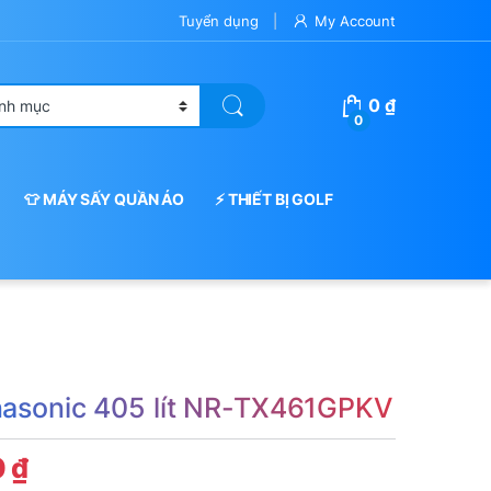
Tuyển dụng
My Account
0
₫
0
👕 MÁY SẤY QUẦN ÁO
⚡ THIẾT BỊ GOLF
nasonic 405 lít NR-TX461GPKV
0
₫