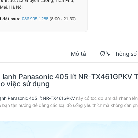
 chỉ:
167/22 Khuyến Lương, Trần Phú,
Mai, Hà Nội
i đặt mua:
086.905.1288
(8:00 - 21:30)
Mô tả
🧑‍🔧 Thông số
 lạnh Panasonic 405 lít NR-TX461GPKV Tố
o việc sử dụng
lạnh Panasonic 405 lít NR-TX461GPKV
này có tốc độ làm đá nhanh lên
p bạn tận hưởng dễ dàng các loại đồ uống yêu thích mà không cần phả