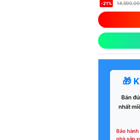
14,590,0
-
21%
🎁 
Bán đú
nhất mi
Bảo hành 
nhà sản x