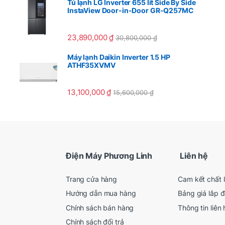
Tủ lạnh LG Inverter 655 lít Side By Side
InstaView Door-in-Door GR-Q257MC
23,890,000
₫
30,800,000
₫
Máy lạnh Daikin Inverter 1.5 HP
ATHF35XVMV
13,100,000
₫
15,600,000
₫
Điện Máy Phương Linh
Liên hệ
Trang cửa hàng
Cam kết chất 
Hướng dẫn mua hàng
Bảng giá lắp đ
Chính sách bán hàng
Thông tin liên 
Chính sách đổi trả