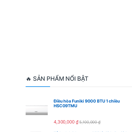
Brands Carousel
🔥 SẢN PHẨM NỔI BẬT
Điều hòa Funiki 9000 BTU 1 chiều
HSC09TMU
4,300,000
₫
5,100,000
₫