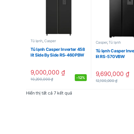
Tủ lạnh
,
Casper
Casper
,
Tủ lạnh
Tủ lạnh Casper Inverter 458
Tủ lạnh Casper Inv
lít Side By Side RS-460PBW
lít RS-570VBW
9,000,000
₫
9,690,000
₫
-
12%
10,200,000
₫
12,100,000
₫
Được sắp xếp theo mới nhất
Hiển thị tất cả 7 kết quả