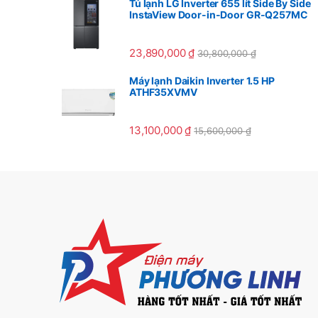
Tủ lạnh LG Inverter 655 lít Side By Side
InstaView Door-in-Door GR-Q257MC
23,890,000
₫
30,800,000
₫
Máy lạnh Daikin Inverter 1.5 HP
ATHF35XVMV
13,100,000
₫
15,600,000
₫