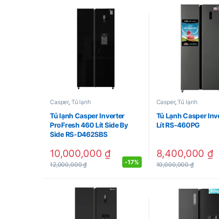
Casper
,
Tủ lạnh
Casper
,
Tủ lạnh
Tủ lạnh Casper Inverter
Tủ Lạnh Casper Inv
ProFresh 460 Lít Side By
Lít RS-460PG
Side RS-D462SBS
10,000,000
₫
8,400,000
₫
-
17%
12,000,000
₫
10,000,000
₫