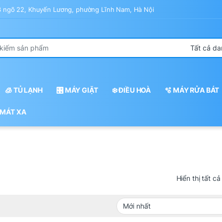
43 ngõ 22, Khuyến Lương, phường Lĩnh Nam, Hà Nội
r:
🧊 TỦ LẠNH
🎛️ MÁY GIẶT
❄️ ĐIỀU HOÀ
🫧 MÁY RỬA BÁT
 MÁT XA
Hiển thị tất cả