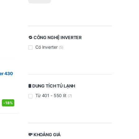
🔁 CÔNG NGHỆ INVERTER
Có Inverter
(5)
ter 430
🛢️ DUNG TÍCH TỦ LẠNH
Từ 401 - 550 lít
(7)
-
18%
💸 KHOẢNG GIÁ