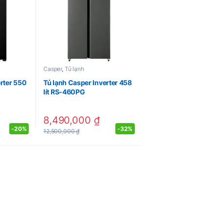
Casper
,
Tủ lạnh
erter 550
Tủ lạnh Casper Inverter 458
lít RS-460PG
8,490,000
₫
-
20%
-
32%
12,500,000
₫