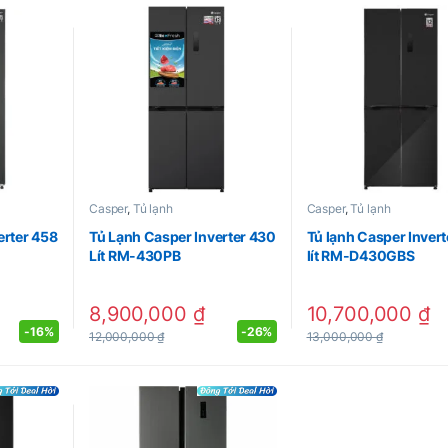
Casper
,
Tủ lạnh
Casper
,
Tủ lạnh
erter 458
Tủ Lạnh Casper Inverter 430
Tủ lạnh Casper Inver
Lít RM-430PB
lít RM-D430GBS
8,900,000
₫
10,700,000
₫
-
16%
-
26%
12,000,000
₫
13,000,000
₫