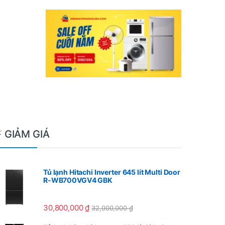
⚡ GIẢM GIÁ
Tủ lạnh Hitachi Inverter 645 lít Multi Door
R-WB700VGV4 GBK
30,800,000
₫
32,000,000
₫