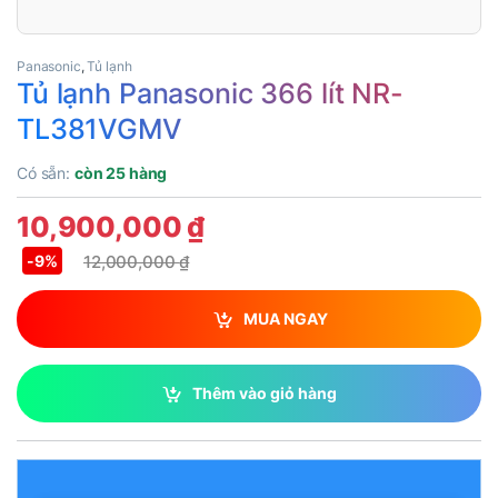
Panasonic
,
Tủ lạnh
Tủ lạnh Panasonic 366 lít NR-
TL381VGMV
Có sẵn:
còn 25 hàng
10,900,000
₫
12,000,000
₫
-
9%
MUA NGAY
Thêm vào giỏ hàng