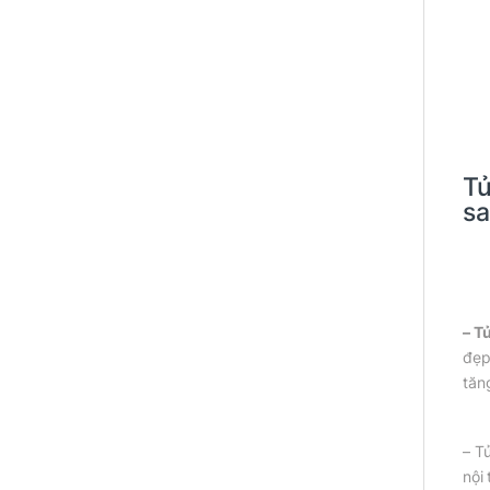
Tủ
sa
–
Tủ
đẹp
tăn
– T
nội