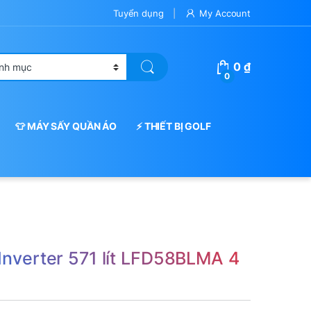
Tuyển dụng
My Account
0
₫
0
👕 MÁY SẤY QUẦN ÁO
⚡ THIẾT BỊ GOLF
 Inverter 571 lít LFD58BLMA 4