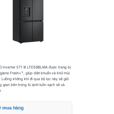
G Inverter 571 lít LFD58BLMA được trang bị
giene Fresh+™, giúp diệt khuẩn và khử mùi
Luồng không khí đi qua bộ lọc này sẽ giữ
 gian bên trong tủ lạnh luôn sạch sẽ và
h
ý mua hàng