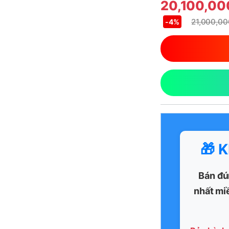
20,100,0
21,000,0
-
4%
🎁 
Bán đú
nhất mi