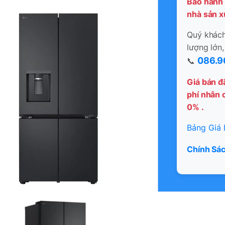
Bảo hành 
nhà sản x
Quý khách 
lượng lớn,
086.9
📞
Giá bán đ
phí nhân c
0% .
Bảng Giá 
Chính Sác