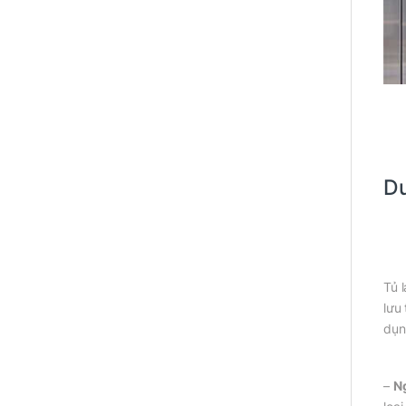
Du
Tủ 
lưu
dụn
–
Ng