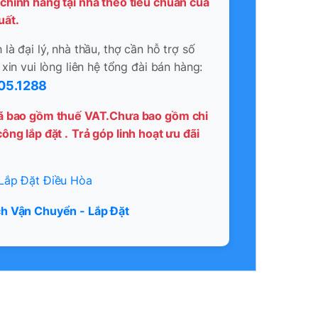
chính hãng tại nhà theo tiêu chuẩn của
uất.
là đại lý, nhà thầu, thợ cần hỗ trợ số
 xin vui lòng liên hệ tổng đài bán hàng:
05.1288
ã bao gồm thuế VAT.Chưa bao gồm chi
ông lắp đặt .
Trả góp linh hoạt ưu đãi
Lắp Đặt Điều Hòa
h Vận Chuyển - Lắp Đặt