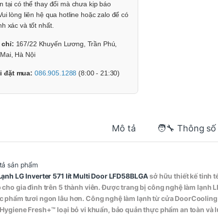
n tại có thể thay đổi mà chưa kịp báo
Vui lòng liên hệ qua hotline hoặc zalo để có
nh xác và tốt nhất.
 chỉ:
167/22 Khuyến Lương, Trần Phú,
Mai, Hà Nội
i đặt mua:
086.905.1288
(8:00 - 21:30)
Mô tả
🧑‍🔧 Thông số
tả sản phẩm
Lạnh LG
Inverter 571 lít Multi Door LFD58BLGA
sở hữu thiết kế tinh t
 cho gia đình trên 5 thành viên. Được trang bị công nghệ làm lạnh LI
c phẩm tươi ngon lâu hơn. Công nghệ làm lạnh từ cửa DoorCooling+ 
 Hygiene Fresh+™ loại bỏ vi khuẩn, bảo quản thực phẩm an toàn và l