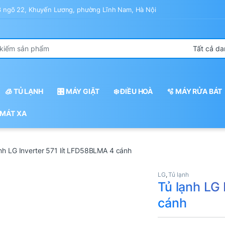
43 ngõ 22, Khuyến Lương, phường Lĩnh Nam, Hà Nội
r:
🧊 TỦ LẠNH
🎛️ MÁY GIẶT
❄️ ĐIỀU HOÀ
🫧 MÁY RỬA BÁT
 MÁT XA
nh LG Inverter 571 lít LFD58BLMA 4 cánh
LG
,
Tủ lạnh
Tủ lạnh LG
cánh