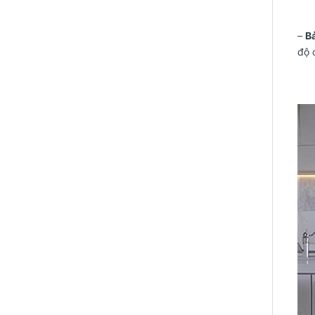
–
Bả
độ 