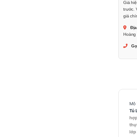
Giá hiệ
trước. 
giá chí
Địa
Hoàng 
Gọ
Mô 
Tủ 
hợp
thự
lớp