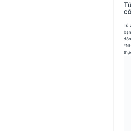
Tủ
cô
Tủ 
bạn
đôn
*Nh
thự