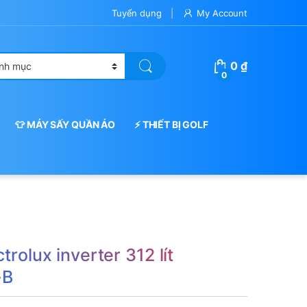
Tuyển dụng
My Account
0
₫
0
👕 MÁY SẤY QUẦN ÁO
⚡ THIẾT BỊ GOLF
trolux inverter 312 lít
-B