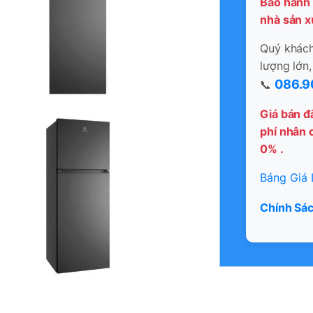
Bảo hành 
nhà sản x
Quý khách 
lượng lớn,
086.9
📞
Giá bán đ
phí nhân c
0% .
Bảng Giá 
Chính Sác