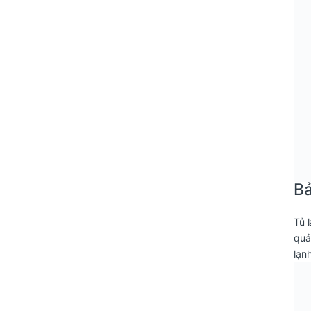
Bả
Tủ 
quả
lạn