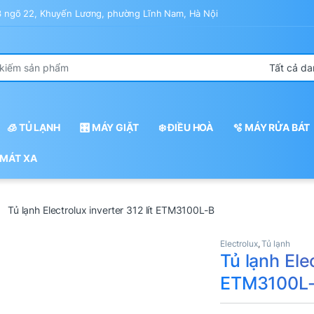
43 ngõ 22, Khuyến Lương, phường Lĩnh Nam, Hà Nội
r:
🧊 TỦ LẠNH
🎛️ MÁY GIẶT
❄️ ĐIỀU HOÀ
🫧 MÁY RỬA BÁT
 MÁT XA
Tủ lạnh Electrolux inverter 312 lít ETM3100L-B
Electrolux
,
Tủ lạnh
Tủ lạnh Elec
ETM3100L