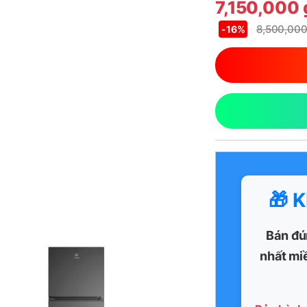
7,150,000
8,500,00
-
16%
🎁 
Bán đú
nhất mi