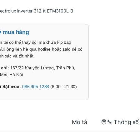
lectrolux inverter 312 lít ETM3100L-B
ý mua hàng
n tại có thể thay đổi mà chưa kịp báo
Vui lòng liên hệ qua hotline hoặc zalo để có
nh xác và tốt nhất.
 chỉ:
167/22 Khuyến Lương, Trần Phú,
Mai, Hà Nội
i đặt mua:
086.905.1288
(8:00 - 21:30)
Mô tả
🧑‍🔧 Thông số