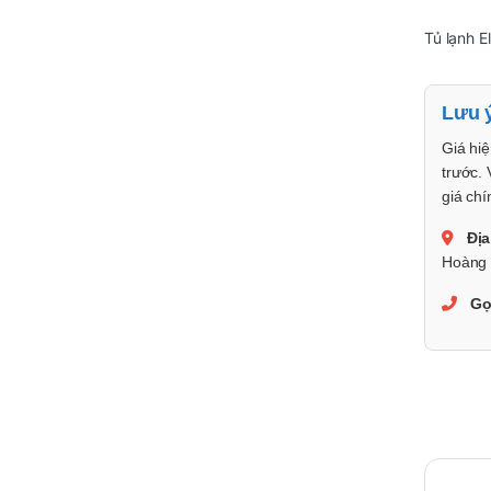
Tủ lạnh E
Lưu 
Giá hiệ
trước. 
giá chí
Địa
Hoàng 
Gọ