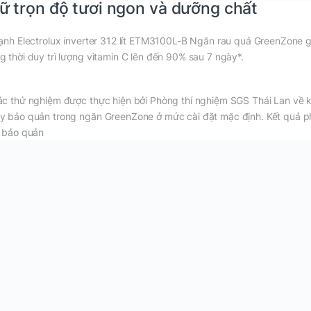
ữ trọn độ tươi ngon và dưỡng chất
lạnh Electrolux inverter 312 lít ETM3100L-B Ngăn rau quả GreenZone giữ
g thời duy trì lượng vitamin C lên đến 90% sau 7 ngày*.
ác thử nghiệm được thực hiện bởi Phòng thí nghiệm SGS Thái Lan về k
y bảo quản trong ngăn GreenZone ở mức cài đặt mặc định. Kết quả p
n bảo quản