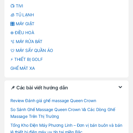
📺 TIVI
🧊 TỦ LẠNH
🎛️ MÁY GIẶT
❄️ ĐIỀU HOÀ
🫧 MÁY RỬA BÁT
👕 MÁY SẤY QUẦN ÁO
⚡ THIẾT BỊ GOLF
GHẾ MÁT XA
📌 Các bài viết hướng dẫn
Review Đánh giá ghế massage Queen Crown
So Sánh Ghế Massage Queen Crown Và Các Dòng Ghế
Massage Trên Thị Trường
Tổng Kho Điện Máy Phương Linh – Đơn vị bán buôn và bán
lẻ thiết bị điện máy uy tín tại miền Bắc