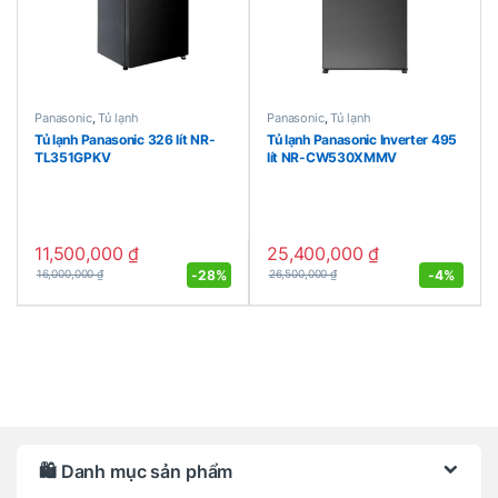
Panasonic
,
Tủ lạnh
Panasonic
,
Tủ lạnh
Tủ lạnh Panasonic 326 lít NR-
Tủ lạnh Panasonic Inverter 495
TL351GPKV
lít NR-CW530XMMV
11,500,000
₫
25,400,000
₫
-
28%
-
4%
16,000,000
₫
26,500,000
₫
Brands Carousel
🛍️ Danh mục sản phẩm