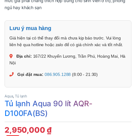
mức giá phải chăng thích hợp dùng cho sinh viên ở trọ, phòng
ngủ hay khách sạn
Lưu ý mua hàng
Giá hiện tại có thể thay đổi mà chưa kịp báo trước. Vui lòng
liên hệ qua hotline hoặc zalo để có giá chính xác và tốt nhất.
Địa chỉ:
167/22 Khuyến Lương, Trần Phú, Hoàng Mai, Hà
Nội
Gọi đặt mua:
086.905.1288
(8:00 - 21:30)
Aqua
,
Tủ lạnh
Tủ lạnh Aqua 90 lít AQR-
D100FA(BS)
2,950,000
₫