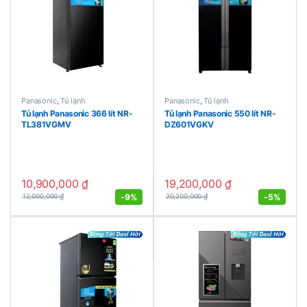
Panasonic
,
Tủ lạnh
Panasonic
,
Tủ lạnh
Tủ lạnh Panasonic 366 lít NR-
Tủ lạnh Panasonic 550 lít NR-
TL381VGMV
DZ601VGKV
10,900,000
₫
19,200,000
₫
-
9%
-
5%
12,000,000
₫
20,200,000
₫