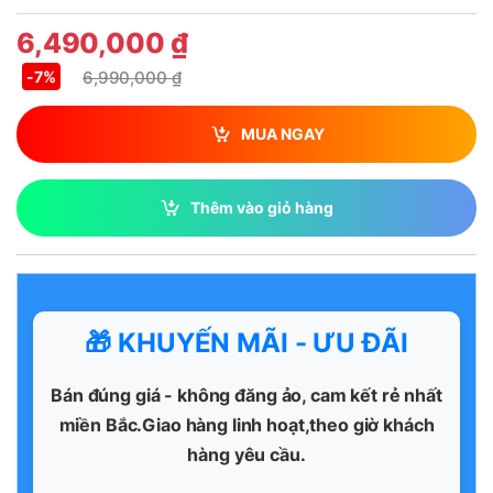
6,490,000
₫
6,990,000
₫
-
7%
MUA NGAY
Thêm vào giỏ hàng
🎁 KHUYẾN MÃI - ƯU ĐÃI
Bán đúng giá - không đăng ảo, cam kết rẻ nhất
miền Bắc.Giao hàng linh hoạt,theo giờ khách
hàng yêu cầu.