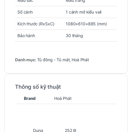
Màu sắc
Màu trắng
Số cánh
1 cánh mở kiểu vali
Kích thước (RxSxC)
1080×610×885 (mm)
Bảo hành
30 tháng
Danh mục:
Tủ đông - Tủ mát
,
Hoà Phát
Thông số kỹ thuật
Brand
Hoà Phát
Dung
252 lít