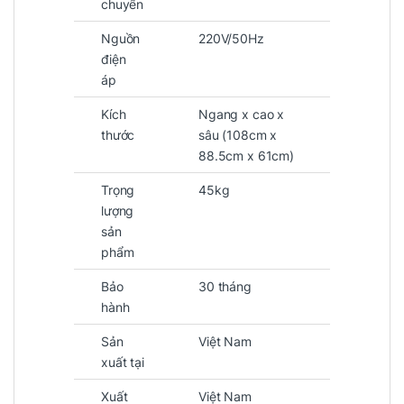
chuyển
Nguồn
220V/50Hz
điện
áp
Kích
Ngang x cao x
thước
sâu
(108cm x
88.5cm x 61cm)
Trọng
45kg
lượng
sản
phẩm
Bảo
30 tháng
hành
Sản
Việt Nam
xuất tại
Xuất
Việt Nam