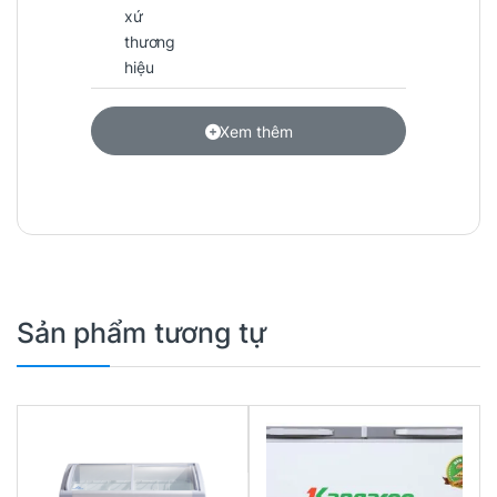
xứ
thương
hiệu
Xem thêm
Sản phẩm tương tự