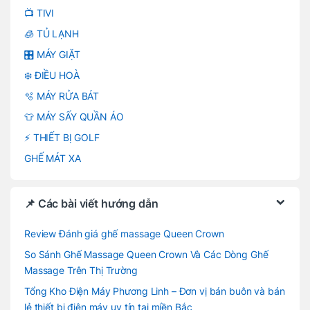
📺 TIVI
🧊 TỦ LẠNH
🎛️ MÁY GIẶT
❄️ ĐIỀU HOÀ
🫧 MÁY RỬA BÁT
👕 MÁY SẤY QUẦN ÁO
⚡ THIẾT BỊ GOLF
GHẾ MÁT XA
📌 Các bài viết hướng dẫn
Review Đánh giá ghế massage Queen Crown
So Sánh Ghế Massage Queen Crown Và Các Dòng Ghế
Massage Trên Thị Trường
Tổng Kho Điện Máy Phương Linh – Đơn vị bán buôn và bán
lẻ thiết bị điện máy uy tín tại miền Bắc