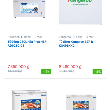
Hoà Phát
,
Tủ đông - Tủ mát
Kangaroo
,
Tủ đông - Tủ mát
Tủ Đông 280L Hòa Phát HSF-
Tủ đông Kangaroo 327 lít
AD6280.C1
KG498KX2
7,350,000
₫
8,490,000
₫
-
17%
-
19%
8,850,000
₫
10,500,000
₫