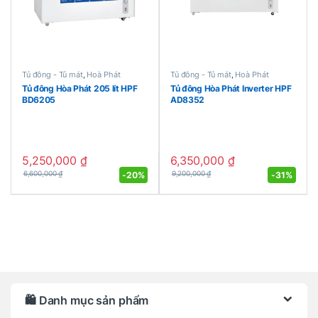
Tủ đông - Tủ mát
,
Hoà Phát
Tủ đông - Tủ mát
,
Hoà Phát
Tủ đông Hòa Phát 205 lít HPF
Tủ đông Hòa Phát Inverter HPF
BD6205
AD8352
5,250,000
₫
6,350,000
₫
-
20%
-
31%
6,600,000
₫
9,200,000
₫
Brands Carousel
🛍️ Danh mục sản phẩm