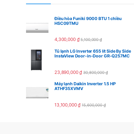
Điều hòa Funiki 9000 BTU 1 chiều
HSC09TMU
4,300,000
₫
5,100,000
₫
Tủ lạnh LG Inverter 655 lít Side By Side
InstaView Door-in-Door GR-Q257MC
23,890,000
₫
30,800,000
₫
Máy lạnh Daikin Inverter 1.5 HP
ATHF35XVMV
13,100,000
₫
15,600,000
₫