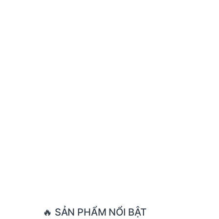
Brands Carousel
🔥 SẢN PHẨM NỔI BẬT