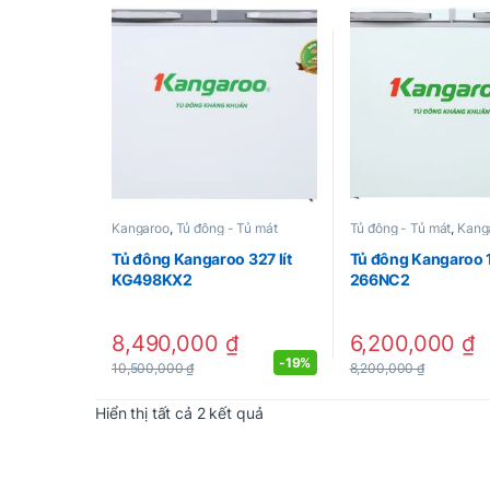
Kangaroo
,
Tủ đông - Tủ mát
Tủ đông - Tủ mát
,
Kang
Tủ đông Kangaroo 327 lít
Tủ đông Kangaroo 1
KG498KX2
266NC2
8,490,000
₫
6,200,000
₫
-
19%
10,500,000
₫
8,200,000
₫
Được sắp xếp theo mới nhất
Hiển thị tất cả 2 kết quả