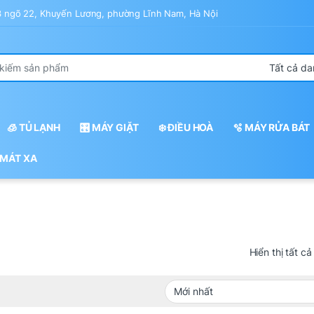
43 ngõ 22, Khuyến Lương, phường Lĩnh Nam, Hà Nội
r:
🧊 TỦ LẠNH
🎛️ MÁY GIẶT
❄️ ĐIỀU HOÀ
🫧 MÁY RỬA BÁT
 MÁT XA
o
Hiển thị tất cả