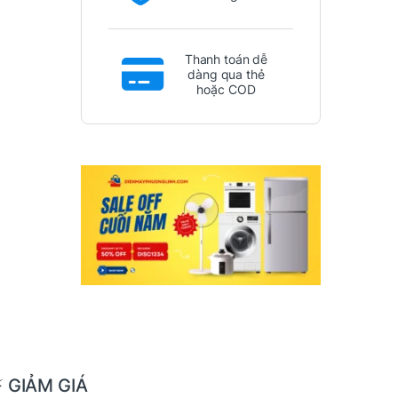
Thanh toán dễ
dàng qua thẻ
hoặc COD
⚡ GIẢM GIÁ