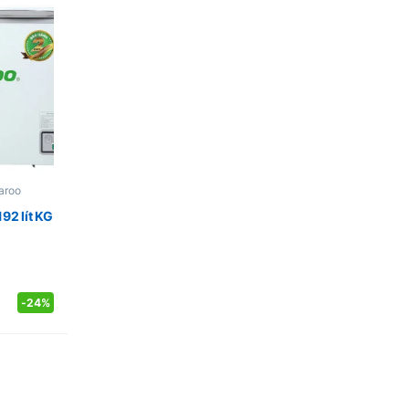
aroo
92 lít KG
-
24%