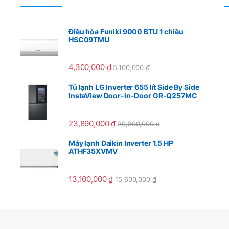
Điều hòa Funiki 9000 BTU 1 chiều
HSC09TMU
4,300,000
₫
5,100,000
₫
Tủ lạnh LG Inverter 655 lít Side By Side
InstaView Door-in-Door GR-Q257MC
23,890,000
₫
30,800,000
₫
Máy lạnh Daikin Inverter 1.5 HP
ATHF35XVMV
13,100,000
₫
15,600,000
₫