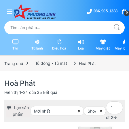
Skip to navigation
Skip to content
0
Tìm kiếm:
Tivi
Tủ lạnh
Điều hoà
Loa
Máy giặt
Máy lọc 
máy hút
Trang chủ
Tủ đông - Tủ mát
Hoà Phát
Hoà Phát
Được sắp xếp theo mới nhất
Hiển thị 1–24 của 35 kết quả
Lọc sản
phẩm
of 2
→