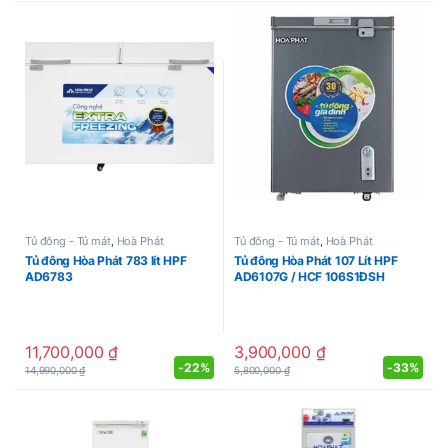
Tủ đông - Tủ mát
,
Hoà Phát
Tủ đông - Tủ mát
,
Hoà Phát
Tủ đông Hòa Phát 783 lít HPF
Tủ đông Hòa Phát 107 Lít HPF
AD6783
AD6107G / HCF 106S1ĐSH
11,700,000
₫
3,900,000
₫
-
22%
-
33%
14,990,000
₫
5,800,000
₫