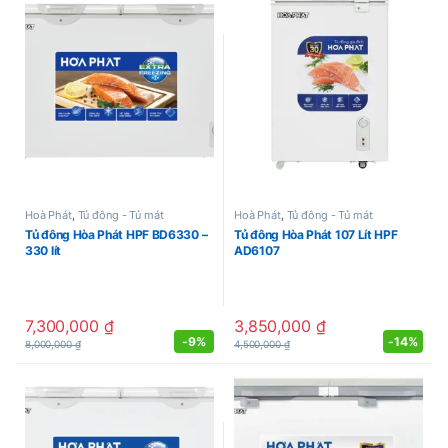
Hoà Phát
,
Tủ đông - Tủ mát
Hoà Phát
,
Tủ đông - Tủ mát
Tủ đông Hòa Phát HPF BD6330 –
Tủ đông Hòa Phát 107 Lít HPF
330 lít
AD6107
7,300,000
₫
3,850,000
₫
-
9%
-
14%
8,000,000
₫
4,500,000
₫