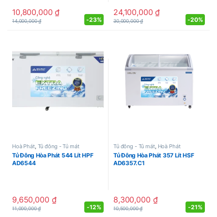
10,800,000
₫
24,100,000
₫
-
23%
-
20%
14,000,000
₫
30,000,000
₫
Hoà Phát
,
Tủ đông - Tủ mát
Tủ đông - Tủ mát
,
Hoà Phát
Tủ Đông Hòa Phát 544 Lít HPF
Tủ Đông Hòa Phát 357 Lít HSF
AD6544
AD6357.C1
9,650,000
₫
8,300,000
₫
-
12%
-
21%
11,000,000
₫
10,500,000
₫