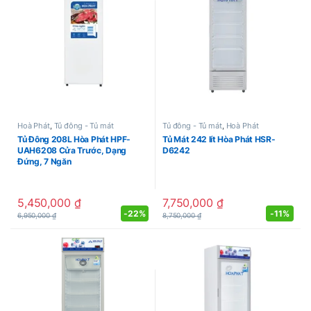
Hoà Phát
,
Tủ đông - Tủ mát
Tủ đông - Tủ mát
,
Hoà Phát
Tủ Đông 208L Hòa Phát HPF-
Tủ Mát 242 lít Hòa Phát HSR-
UAH6208 Cửa Trước, Dạng
D6242
Đứng, 7 Ngăn
5,450,000
₫
7,750,000
₫
-
22%
-
11%
6,950,000
₫
8,750,000
₫