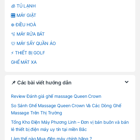
🧊 TỦ LẠNH
🎛️ MÁY GIẶT
❄️ ĐIỀU HOÀ
🫧 MÁY RỬA BÁT
👕 MÁY SẤY QUẦN ÁO
⚡ THIẾT BỊ GOLF
GHẾ MÁT XA
📌 Các bài viết hướng dẫn
Review Đánh giá ghế massage Queen Crown
So Sánh Ghế Massage Queen Crown Và Các Dòng Ghế
Massage Trên Thị Trường
Tổng Kho Điện Máy Phương Linh – Đơn vị bán buôn và bán
lẻ thiết bị điện máy uy tín tại miền Bắc
Làm thế nào Mua điện máy chính hãng ?