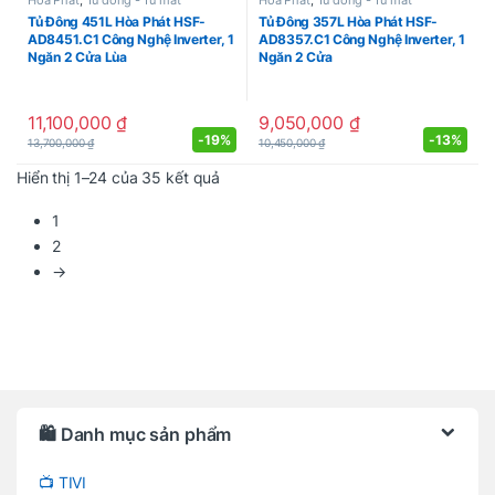
Hoà Phát
,
Tủ đông - Tủ mát
Hoà Phát
,
Tủ đông - Tủ mát
Tủ Đông 451L Hòa Phát HSF-
Tủ Đông 357L Hòa Phát HSF-
AD8451.C1 Công Nghệ Inverter, 1
AD8357.C1 Công Nghệ Inverter, 1
Ngăn 2 Cửa Lùa
Ngăn 2 Cửa
11,100,000
₫
9,050,000
₫
-
19%
-
13%
13,700,000
₫
10,450,000
₫
Được sắp xếp theo mới nhất
Hiển thị 1–24 của 35 kết quả
1
2
→
Brands Carousel
🛍️ Danh mục sản phẩm
📺 TIVI