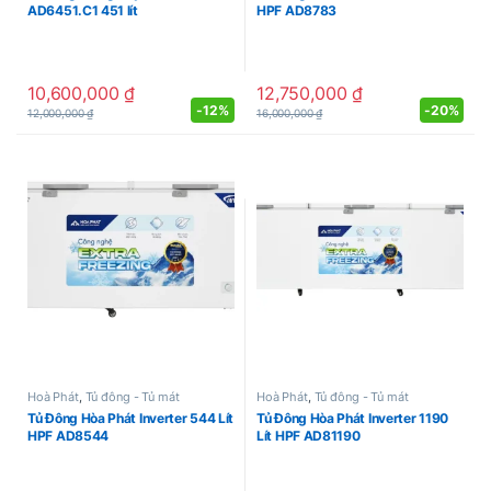
AD6451.C1 451 lít
HPF AD8783
10,600,000
₫
12,750,000
₫
-
12%
-
20%
12,000,000
₫
16,000,000
₫
Hoà Phát
,
Tủ đông - Tủ mát
Hoà Phát
,
Tủ đông - Tủ mát
Tủ Đông Hòa Phát Inverter 544 Lít
Tủ Đông Hòa Phát Inverter 1190
HPF AD8544
Lít HPF AD81190