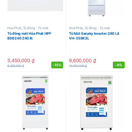
Hoà Phát
,
Tủ đông - Tủ mát
Hoà Phát
,
Tủ đông - Tủ mát
Tủ đông mát Hòa Phát HPF
Tủ Mát Sanaky Inverter 290 Lít
BD6240 240 lít
VH-358K3L
5,450,000
₫
9,600,000
₫
-
15%
-
9%
6,400,000
₫
10,500,000
₫