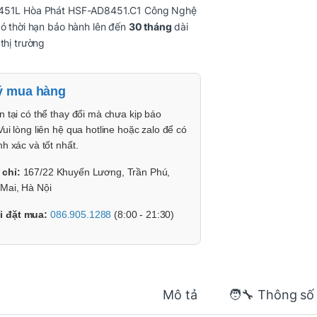
451L Hòa Phát HSF-AD8451.C1 Công Nghệ
có thời hạn bảo hành lên đến
30 tháng
dài
 thị trường
ý mua hàng
n tại có thể thay đổi mà chưa kịp báo
Vui lòng liên hệ qua hotline hoặc zalo để có
nh xác và tốt nhất.
 chỉ:
167/22 Khuyến Lương, Trần Phú,
Mai, Hà Nội
i đặt mua:
086.905.1288
(8:00 - 21:30)
Mô tả
🧑‍🔧 Thông số