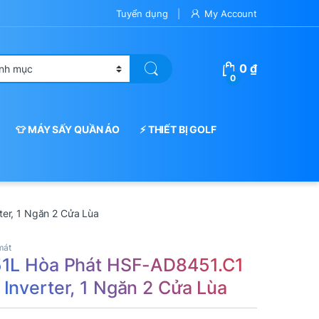
Tuyển dụng
My Account
0
₫
0
👕 MÁY SẤY QUẦN ÁO
⚡ THIẾT BỊ GOLF
er, 1 Ngăn 2 Cửa Lùa
mát
51L Hòa Phát HSF-AD8451.C1
Inverter, 1 Ngăn 2 Cửa Lùa