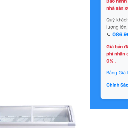
Bảo hành 
nhà sản x
Quý khách 
lượng lớn,
086.9
📞
Giá bán đ
phí nhân c
0% .
Bảng Giá 
Chính Sác