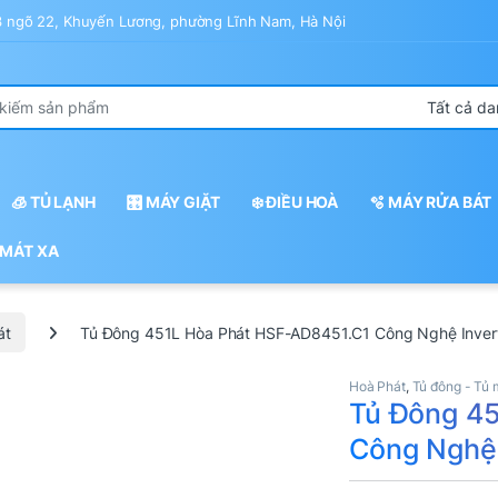
43 ngõ 22, Khuyến Lương, phường Lĩnh Nam, Hà Nội
r:
🧊 TỦ LẠNH
🎛️ MÁY GIẶT
❄️ ĐIỀU HOÀ
🫧 MÁY RỬA BÁT
 MÁT XA
át
Tủ Đông 451L Hòa Phát HSF-AD8451.C1 Công Nghệ Invert
Hoà Phát
,
Tủ đông - Tủ 
Tủ Đông 4
Công Nghệ 