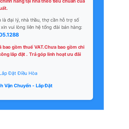
chính hãng tại nhà theo tiêu chuẩn của
uất.
là đại lý, nhà thầu, thợ cần hỗ trợ số
 xin vui lòng liên hệ tổng đài bán hàng:
05.1288
ã bao gồm thuế VAT.Chưa bao gồm chi
ông lắp đặt .
Trả góp linh hoạt ưu đãi
Lắp Đặt Điều Hòa
h Vận Chuyển - Lắp Đặt