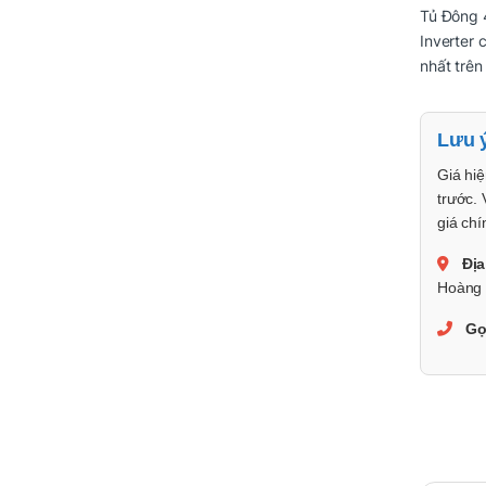
Tủ Đông 
Inverter 
nhất trên
Lưu 
Giá hiệ
trước. 
giá chí
Địa
Hoàng 
Gọ