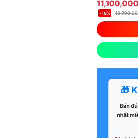
11,100,00
13,700,0
-
19%
🎁 
Bán đú
nhất mi