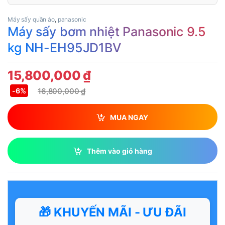
Máy sấy quần áo
,
panasonic
Máy sấy bơm nhiệt Panasonic 9.5
kg NH-EH95JD1BV
15,800,000
₫
16,800,000
₫
-
6%
MUA NGAY
Thêm vào giỏ hàng
🎁 KHUYẾN MÃI - ƯU ĐÃI