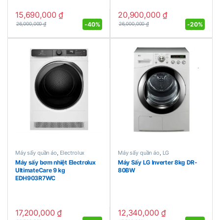
15,690,000
₫
20,900,000
₫
-
40%
-
20%
26,000,000
₫
26,000,000
₫
Máy sấy quần áo
,
Electrolux
Máy sấy quần áo
,
LG
Máy sấy bơm nhiệt Electrolux
Máy Sấy LG Inverter 8kg DR-
UltimateCare 9 kg
80BW
EDH903R7WC
17,200,000
₫
12,340,000
₫