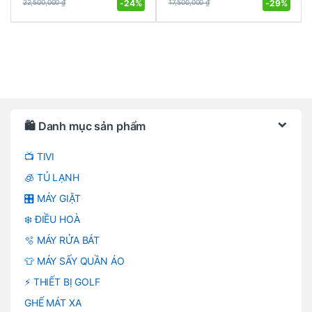
-
24%
-
29%
22,500,000
₫
17,500,000
₫
Brands Carousel
🛍️ Danh mục sản phẩm
📺 TIVI
🧊 TỦ LẠNH
🎛️ MÁY GIẶT
❄️ ĐIỀU HOÀ
🫧 MÁY RỬA BÁT
👕 MÁY SẤY QUẦN ÁO
⚡ THIẾT BỊ GOLF
GHẾ MÁT XA