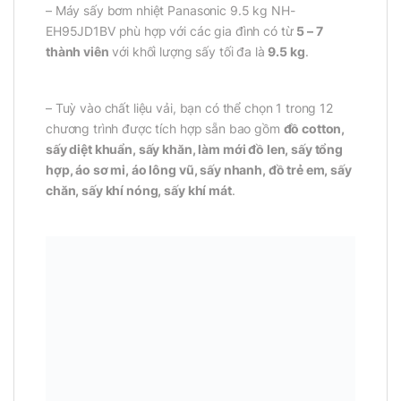
– Máy sấy bơm nhiệt Panasonic 9.5 kg NH-
EH95JD1BV phù hợp với các gia đình có từ
5 – 7
thành viên
với khối lượng sấy tối đa là
9.5 kg
.
– Tuỳ vào chất liệu vải, bạn có thể chọn 1 trong 12
chương trình được tích hợp sẵn bao gồm
đồ cotton,
sấy diệt khuẩn, sấy khăn, làm mới đồ len, sấy tổng
hợp, áo sơ mi, áo lông vũ, sấy nhanh, đồ trẻ em, sấy
chăn, sấy khí nóng, sấy khí mát
.