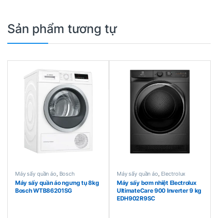
Sản phẩm tương tự
Máy sấy quần áo
,
Bosch
Máy sấy quần áo
,
Electrolux
Máy sấy quần áo ngưng tụ 8kg
Máy sấy bơm nhiệt Electrolux
Bosch WTB86201SG
UltimateCare 900 Inverter 9 kg
EDH902R9SC