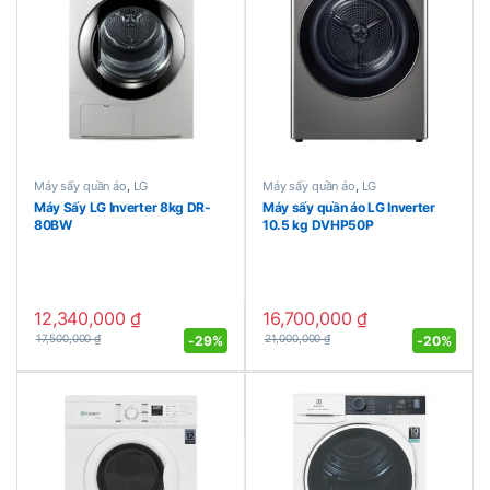
Máy sấy quần áo
,
LG
Máy sấy quần áo
,
LG
Máy Sấy LG Inverter 8kg DR-
Máy sấy quần áo LG Inverter
80BW
10.5 kg DVHP50P
12,340,000
₫
16,700,000
₫
-
29%
-
20%
17,500,000
₫
21,000,000
₫