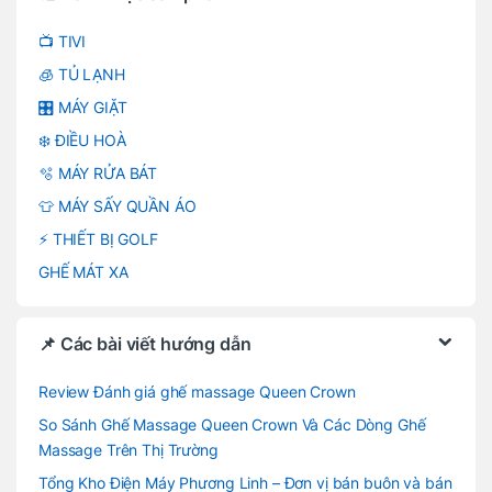
📺 TIVI
🧊 TỦ LẠNH
🎛️ MÁY GIẶT
❄️ ĐIỀU HOÀ
🫧 MÁY RỬA BÁT
👕 MÁY SẤY QUẦN ÁO
⚡ THIẾT BỊ GOLF
GHẾ MÁT XA
📌 Các bài viết hướng dẫn
Review Đánh giá ghế massage Queen Crown
So Sánh Ghế Massage Queen Crown Và Các Dòng Ghế
Massage Trên Thị Trường
Tổng Kho Điện Máy Phương Linh – Đơn vị bán buôn và bán