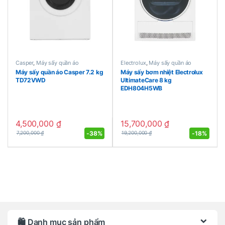
Casper
,
Máy sấy quần áo
Electrolux
,
Máy sấy quần áo
Máy sấy quần áo Casper 7.2 kg
Máy sấy bơm nhiệt Electrolux
TD72VWD
UltimateCare 8 kg
EDH804H5WB
4,500,000
₫
15,700,000
₫
-
38%
-
18%
7,200,000
₫
19,200,000
₫
Brands Carousel
🛍️ Danh mục sản phẩm