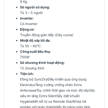
9 Kg
Số người sử dụng:
Từ 3 – 5 người
Inverter:
Có Inverter
Động cơ:
Truyền động gián tiếp (Dây curoa)
Nhiệt độ sấy tối đa:
Từ 55 – 60°C
Công suất tiêu thụ:
700W
Số chương trình hoạt động:
13 chương trình
Tiện ích:
Đồng bộ SyncDry
Điều khiển qua ứng dụng
Electrolux
Tăng cường chống nhăn Extra
Anticrease
Tùy chỉnh thời gian và mức độ sấy
Sấy
siêu im lặng Extra Silent
Sấy diệt khuẩn
Hygiene
Kết nối từ xa Remote Start
Khóa trẻ
em
Hẹn giờ hoàn thành
Hiển thị bằng màn hình