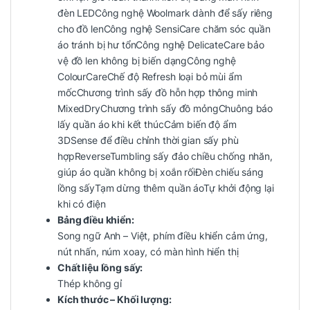
đèn LED
Công nghệ Woolmark dành để sấy riêng
cho đồ len
Công nghệ SensiCare chăm sóc quần
áo tránh bị hư tổn
Công nghệ DelicateCare bảo
vệ đồ len không bị biến dạng
Công nghệ
ColourCare
Chế độ Refresh loại bỏ mùi ẩm
mốc
Chương trình sấy đồ hỗn hợp thông minh
MixedDry
Chương trình sấy đồ mỏng
Chuông báo
lấy quần áo khi kết thúc
Cảm biến độ ẩm
3DSense để điều chỉnh thời gian sấy phù
hợp
ReverseTumbling sấy đảo chiều chống nhăn,
giúp áo quần không bị xoắn rối
Đèn chiếu sáng
lồng sấy
Tạm dừng thêm quần áo
Tự khởi động lại
khi có điện
Bảng điều khiển:
Song ngữ Anh – Việt, phím điều khiển cảm ứng,
nút nhấn, núm xoay, có màn hình hiển thị
Chất liệu lồng sấy:
Thép không gỉ
Kích thước – Khối lượng: