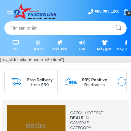
Skip to navigation
Skip to content
0
Tìm kiếm:
Tivi
Tủ lạnh
Điều hoà
Loa
Máy giặt
Máy lọc 
máy hút
[rev_slider alias="home-v3-slider"]
Free Delivery
99% Positive
from $50
Feedbacks
CATCH HOTTEST
DEALS
IN
CAMERAS
CATEGORY