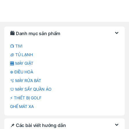
Brands Carousel
🛍️ Danh mục sản phẩm
📺 TIVI
🧊 TỦ LẠNH
🎛️ MÁY GIẶT
❄️ ĐIỀU HOÀ
🫧 MÁY RỬA BÁT
👕 MÁY SẤY QUẦN ÁO
⚡ THIẾT BỊ GOLF
GHẾ MÁT XA
📌 Các bài viết hướng dẫn