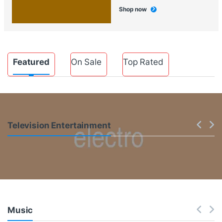
Shop now
Product Carousel Tabs
Featured
On Sale
Top Rated
Products Carousel
Television Entertainment
Music