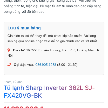
trọng, thời thượng cho không gian sống của bạn với thiết kế
phẳng tinh tế, hiện đại. Bề mặt tủ làm từ kính đen cao cấp sáng
bóng cùng với độ bền cao
Lưu ý mua hàng
Giá hiện tại có thể thay đổi mà chưa kịp báo trước. Vui lòng
liên hệ qua hotline hoặc zalo để có giá chính xác và tốt nhất.
Địa chỉ:
167/22 Khuyến Lương, Trần Phú, Hoàng Mai, Hà
Nội
Gọi đặt mua:
086.905.1288
(8:00 - 21:30)
Sharp
,
Tủ lạnh
Tủ lạnh Sharp Inverter 362L SJ-
FX420VG-BK