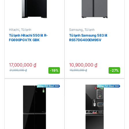
Hitachi
,
Tủ lạnh
Samsung
,
Tủ lạnh
Tủ lạnh Hitachi 550 lít R-
Tủ lạnh Samsung 583 lít
FG690PGV7X GBK
RS57DG400EM9SV
17,000,000
₫
10,900,000
₫
-
19%
-
27%
21,000,000
₫
15,000,000
₫