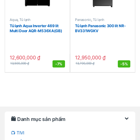
Aqua
,
Tủ lạnh
Panasonic
,
Tủ lạnh
Tủ lạnh Aqua Inverter 469 lít
Tủ lạnh Panasonic 300 lít NR-
Multi Door AQR-M536XA(GB)
BV331WGKV
12,600,000
₫
12,950,000
₫
-
7%
-
5%
13,500,000
₫
13,700,000
₫
Brands Carousel
🛍️ Danh mục sản phẩm
📺 TIVI