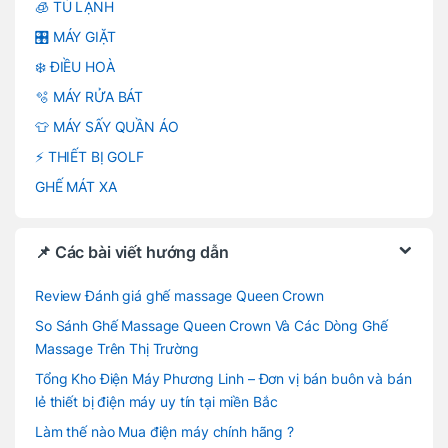
🧊 TỦ LẠNH
🎛️ MÁY GIẶT
❄️ ĐIỀU HOÀ
🫧 MÁY RỬA BÁT
👕 MÁY SẤY QUẦN ÁO
⚡ THIẾT BỊ GOLF
GHẾ MÁT XA
📌 Các bài viết hướng dẫn
Review Đánh giá ghế massage Queen Crown
So Sánh Ghế Massage Queen Crown Và Các Dòng Ghế
Massage Trên Thị Trường
Tổng Kho Điện Máy Phương Linh – Đơn vị bán buôn và bán
lẻ thiết bị điện máy uy tín tại miền Bắc
Làm thế nào Mua điện máy chính hãng ?