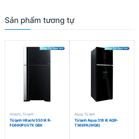
Sản phẩm tương tự
Hitachi
,
Tủ lạnh
Aqua
,
Tủ lạnh
Tủ lạnh Hitachi 550 lít R-
Tủ lạnh Aqua 318 lít AQR-
FG690PGV7X GBK
T369FA(WGB)