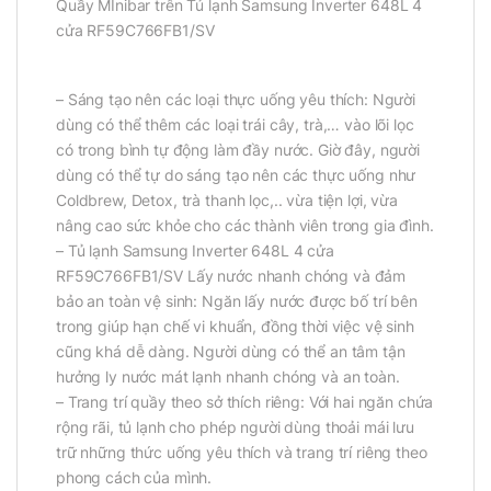
Quầy MInibar trên Tủ lạnh Samsung Inverter 648L 4
cửa RF59C766FB1/SV
– Sáng tạo nên các loại thực uống yêu thích: Người
dùng có thể thêm các loại trái cây, trà,… vào lõi lọc
có trong bình tự động làm đầy nước. Giờ đây, người
dùng có thể tự do sáng tạo nên các thực uống như
Coldbrew, Detox, trà thanh lọc,.. vừa tiện lợi, vừa
nâng cao sức khỏe cho các thành viên trong gia đình.
– Tủ lạnh Samsung Inverter 648L 4 cửa
RF59C766FB1/SV Lấy nước nhanh chóng và đảm
bảo an toàn vệ sinh: Ngăn lấy nước được bố trí bên
trong giúp hạn chế vi khuẩn, đồng thời việc vệ sinh
cũng khá dễ dàng. Người dùng có thể an tâm tận
hưởng ly nước mát lạnh nhanh chóng và an toàn.
– Trang trí quầy theo sở thích riêng: Với hai ngăn chứa
rộng rãi, tủ lạnh cho phép người dùng thoải mái lưu
trữ những thức uống yêu thích và trang trí riêng theo
phong cách của mình.