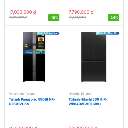
17,000,000
₫
7,790,000
₫
-
19%
-
24%
21,000,000
₫
10,200,000
₫
Panasonic
,
Tủ lạnh
Hitachi
,
Tủ lạnh
Tủ lạnh Panasonic 550 lít NR-
Tủ lạnh Hitachi 569 lít R-
DZ601VGKV
WB640VGV0 (GBK)