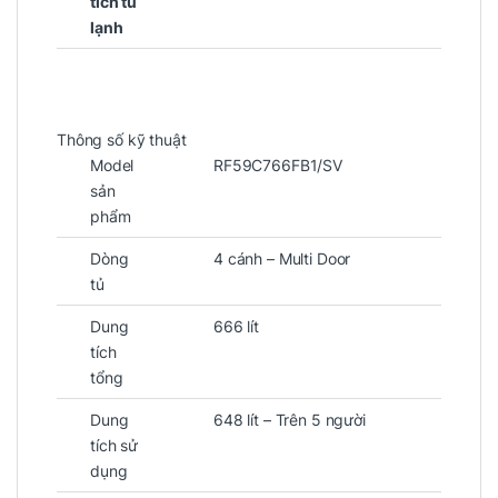
tích tủ
lạnh
Thông số kỹ thuật
Model
RF59C766FB1/SV
sản
phẩm
Dòng
4 cánh – Multi Door
tủ
Dung
666 lít
tích
tổng
Dung
648 lít – Trên 5 người
tích sử
dụng