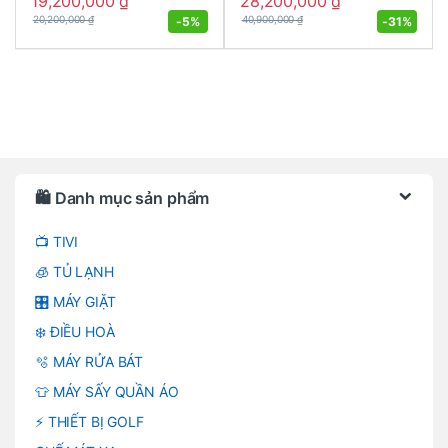
19,200,000
₫
28,200,000
₫
-
5%
-
31%
20,200,000
₫
40,900,000
₫
Brands Carousel
🛍️ Danh mục sản phẩm
📺 TIVI
🧊 TỦ LẠNH
🎛️ MÁY GIẶT
❄️ ĐIỀU HOÀ
🫧 MÁY RỬA BÁT
👕 MÁY SẤY QUẦN ÁO
⚡ THIẾT BỊ GOLF