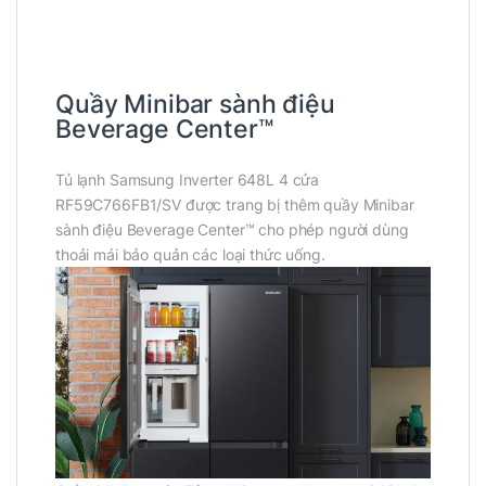
Quầy Minibar sành điệu
Beverage Center™
Tủ lạnh Samsung Inverter 648L 4 cửa
RF59C766FB1/SV được trang bị thêm quầy Minibar
sành điệu Beverage Center™ cho phép người dùng
thoải mái bảo quản các loại thức uống.