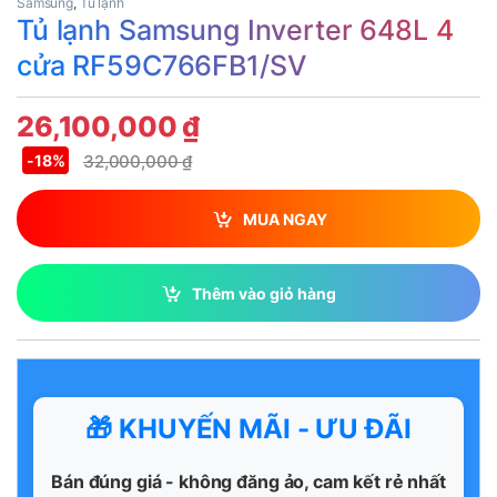
Samsung
,
Tủ lạnh
Tủ lạnh Samsung Inverter 648L 4
cửa RF59C766FB1/SV
26,100,000
₫
32,000,000
₫
-
18%
MUA NGAY
Thêm vào giỏ hàng
🎁 KHUYẾN MÃI - ƯU ĐÃI
Bán đúng giá - không đăng ảo, cam kết rẻ nhất