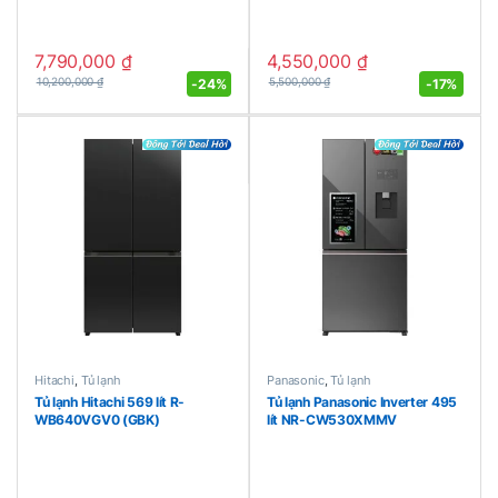
7,790,000
₫
4,550,000
₫
-
24%
-
17%
10,200,000
₫
5,500,000
₫
Hitachi
,
Tủ lạnh
Panasonic
,
Tủ lạnh
Tủ lạnh Hitachi 569 lít R-
Tủ lạnh Panasonic Inverter 495
WB640VGV0 (GBK)
lít NR-CW530XMMV