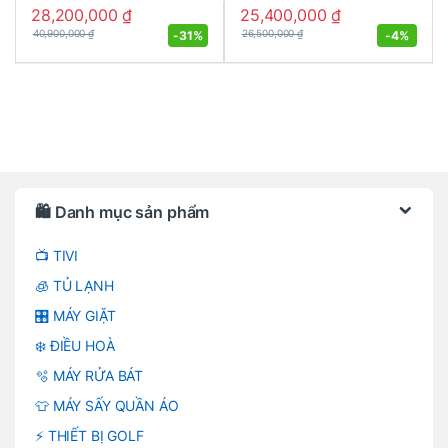
28,200,000
₫
25,400,000
₫
-
31%
-
4%
40,900,000
₫
26,500,000
₫
Brands Carousel
🛍️ Danh mục sản phẩm
📺 TIVI
🧊 TỦ LẠNH
🎛️ MÁY GIẶT
❄️ ĐIỀU HOÀ
🫧 MÁY RỬA BÁT
👕 MÁY SẤY QUẦN ÁO
⚡ THIẾT BỊ GOLF