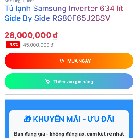
Samsung
,
Tủ lạnh
Tủ lạnh Samsung Inverter 634 lít
Side By Side RS80F65J2BSV
28,000,000
₫
45,000,000
₫
-
38%
MUA NGAY
Thêm vào giỏ hàng
🎁 KHUYẾN MÃI - ƯU ĐÃI
Bán đúng giá - không đăng ảo, cam kết rẻ nhất