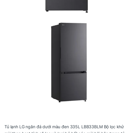
Tủ lạnh LG ngăn đá dưới màu đen 335L LBB33BLM Bộ lọc khử