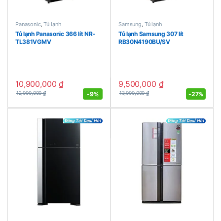
Panasonic
,
Tủ lạnh
Samsung
,
Tủ lạnh
Tủ lạnh Panasonic 366 lít NR-
Tủ lạnh Samsung 307 lít
TL381VGMV
RB30N4190BU/SV
10,900,000
₫
9,500,000
₫
-
9%
-
27%
12,000,000
₫
13,000,000
₫