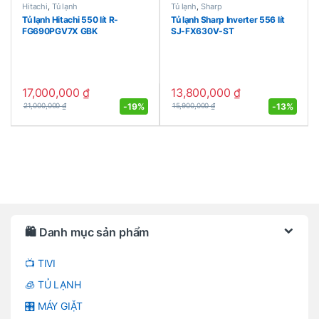
Hitachi
,
Tủ lạnh
Tủ lạnh
,
Sharp
Tủ lạnh Hitachi 550 lít R-
Tủ lạnh Sharp Inverter 556 lít
FG690PGV7X GBK
SJ-FX630V-ST
17,000,000
₫
13,800,000
₫
-
19%
-
13%
21,000,000
₫
15,900,000
₫
Brands Carousel
🛍️ Danh mục sản phẩm
📺 TIVI
🧊 TỦ LẠNH
🎛️ MÁY GIẶT