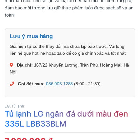
mùi than hoạt tính sẽ lọc và loại bỏ hết các mùi hôi bên trong tủ,
đảm bảo môi trường lưu giữ thực phẩm luôn được sạch sẽ và an
toàn.
Lưu ý mua hàng
Giá hiện tại có thể thay đổi mà chưa kịp báo trước. Vui lòng
liên hệ qua hotline hoặc zalo để có giá chính xác và tốt nhất.
Địa chỉ:
167/22 Khuyến Lương, Trần Phú, Hoàng Mai, Hà
Nội
Gọi đặt mua:
086.905.1288
(8:00 - 21:30)
LG
,
Tủ lạnh
Tủ lạnh LG ngăn đá dưới màu đen
335L LBB33BLM