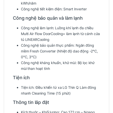
kWh/năm
Công nghệ tiết kiệm điện: Smart Inverter
Công nghệ bảo quản và làm lạnh
Công nghệ làm lạnh:
Luồng khí lạnh đa chiều
Multi Air Flow
DoorCooling+ làm lạnh từ cánh cửa
tủ
LINEARCooling
Công nghệ bảo quản thực phẩm:
Ngăn đông
mềm Fresh Converter (Nhiệt độ dao động -2℃,
0℃, 3℃)
Công nghệ kháng khuẩn, khử mùi:
Bộ lọc khử
mùi than hoạt tính
Tiện ích
Tiện ích: Điều khiển từ xa LG Thin Q
Làm đông
nhanh
Cleaning Time (15 phút)
Thông tin lắp đặt
Kích thước – Khối lượng:
Cao 172 cm – Ngang