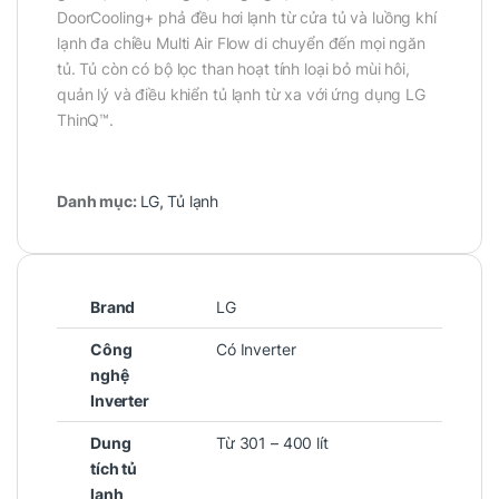
DoorCooling+ phả đều hơi lạnh từ cửa tủ và luồng khí
lạnh đa chiều Multi Air Flow di chuyển đến mọi ngăn
tủ. Tủ còn có bộ lọc than hoạt tính loại bỏ mùi hôi,
quản lý và điều khiển tủ lạnh từ xa với ứng dụng LG
ThinQ™.
Danh mục:
LG
,
Tủ lạnh
Brand
LG
Công
Có Inverter
nghệ
Inverter
Dung
Từ 301 – 400 lít
tích tủ
lạnh