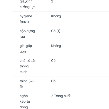
giá_kính
2
cường lực
hygiene
Không
fresh+
hộp đựng
Có (1)
rau
giá_gấp
Không
gọn
chẩn đoán
Có
thông
minh
thinq (wi-
Có
fi)
ngăn
2 Trong suốt
kéo_tủ
đông