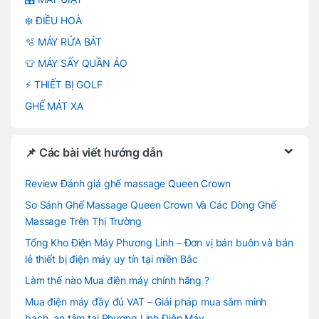
❄️ ĐIỀU HOÀ
🫧 MÁY RỬA BÁT
👕 MÁY SẤY QUẦN ÁO
⚡ THIẾT BỊ GOLF
GHẾ MÁT XA
📌 Các bài viết hướng dẫn
Review Đánh giá ghế massage Queen Crown
So Sánh Ghế Massage Queen Crown Và Các Dòng Ghế
Massage Trên Thị Trường
Tổng Kho Điện Máy Phương Linh – Đơn vị bán buôn và bán
lẻ thiết bị điện máy uy tín tại miền Bắc
Làm thế nào Mua điện máy chính hãng ?
Mua điện máy đầy đủ VAT – Giải pháp mua sắm minh
bạch, an tâm tại Phương Linh Điện Máy