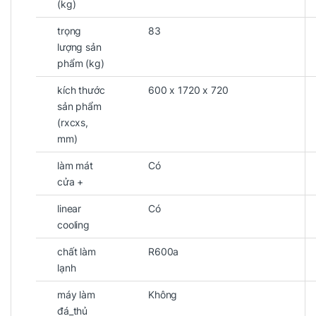
(kg)
trọng
83
lượng sản
phẩm (kg)
kích thước
600 x 1720 x 720
sản phẩm
(rxcxs,
mm)
làm mát
Có
cửa +
linear
Có
cooling
chất làm
R600a
lạnh
máy làm
Không
đá_thủ