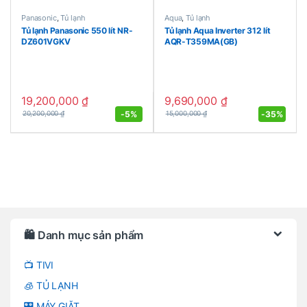
Panasonic
,
Tủ lạnh
Aqua
,
Tủ lạnh
Tủ lạnh Panasonic 550 lít NR-
Tủ lạnh Aqua Inverter 312 lít
DZ601VGKV
AQR-T359MA(GB)
19,200,000
₫
9,690,000
₫
-
5%
-
35%
20,200,000
₫
15,000,000
₫
Brands Carousel
🛍️ Danh mục sản phẩm
📺 TIVI
🧊 TỦ LẠNH
🎛️ MÁY GIẶT