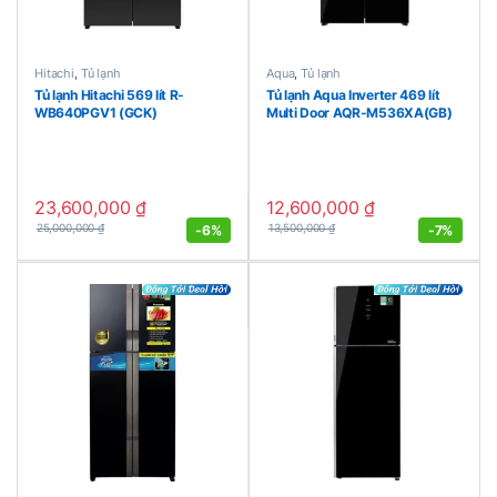
Hitachi
,
Tủ lạnh
Aqua
,
Tủ lạnh
Tủ lạnh Hitachi 569 lít R-
Tủ lạnh Aqua Inverter 469 lít
WB640PGV1 (GCK)
Multi Door AQR-M536XA(GB)
23,600,000
₫
12,600,000
₫
-
6%
-
7%
25,000,000
₫
13,500,000
₫