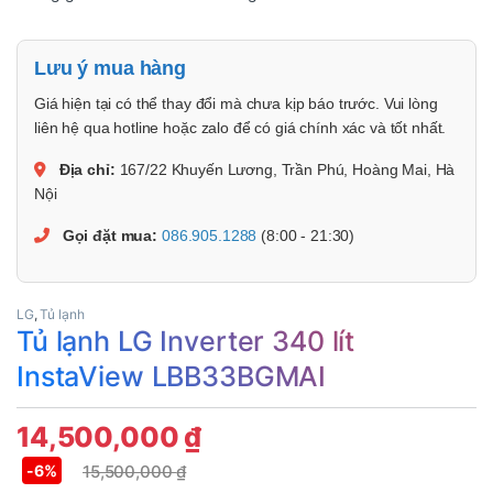
Lưu ý mua hàng
Giá hiện tại có thể thay đổi mà chưa kịp báo trước. Vui lòng
liên hệ qua hotline hoặc zalo để có giá chính xác và tốt nhất.
Địa chỉ:
167/22 Khuyến Lương, Trần Phú, Hoàng Mai, Hà
Nội
Gọi đặt mua:
086.905.1288
(8:00 - 21:30)
LG
,
Tủ lạnh
Tủ lạnh LG Inverter 340 lít
InstaView LBB33BGMAI
14,500,000
₫
15,500,000
₫
-
6%