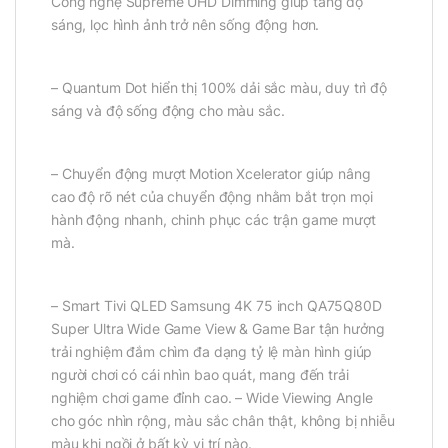
Công nghệ Supreme UHD Dimming giúp tăng độ
sáng, lọc hình ảnh trở nên sống động hơn.
– Quantum Dot hiển thị 100% dải sắc màu, duy trì độ
sáng và độ sống động cho màu sắc.
– Chuyển động mượt Motion Xcelerator giúp nâng
cao độ rõ nét của chuyển động nhằm bắt trọn mọi
hành động nhanh, chinh phục các trận game mượt
mà.
– Smart Tivi QLED Samsung 4K 75 inch QA75Q80D
Super Ultra Wide Game View & Game Bar tận hưởng
trải nghiệm đắm chìm đa dạng tỷ lệ màn hình giúp
người chơi có cái nhìn bao quát, mang đến trải
nghiệm chơi game đỉnh cao. – Wide Viewing Angle
cho góc nhìn rộng, màu sắc chân thật, không bị nhiễu
màu khi ngồi ở bất kỳ vị trí nào.