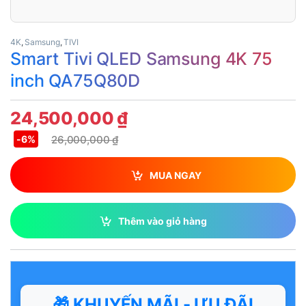
4K
,
Samsung
,
TIVI
Smart Tivi QLED Samsung 4K 75
inch QA75Q80D
24,500,000
₫
26,000,000
₫
-
6%
MUA NGAY
Thêm vào giỏ hàng
🎁 KHUYẾN MÃI - ƯU ĐÃI