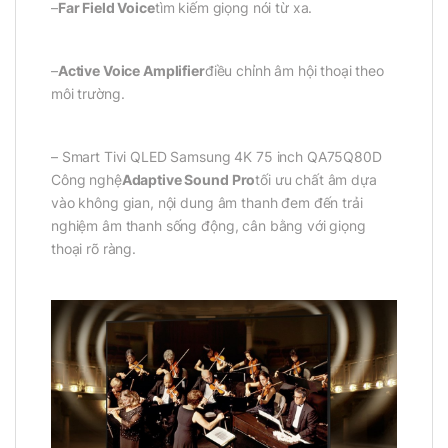
–
Far Field Voice
tìm kiếm giọng nói từ xa.
–
Active Voice Amplifier
điều chỉnh âm hội thoại theo
môi trường.
– Smart Tivi QLED Samsung 4K 75 inch QA75Q80D
Công nghệ
Adaptive Sound Pro
tối ưu chất âm dựa
vào không gian, nội dung âm thanh đem đến trải
nghiệm âm thanh sống động, cân bằng với giọng
thoại rõ ràng.