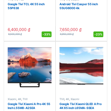
Google Tivi TCL 4K 55 inch
Android Tivi Casper 55 inch
55P638
55UG6000 4k
6,400,000
₫
7,650,000
₫
-
33%
-
23%
9,500,000
₫
9,950,000
₫
Xiaomi
,
4K
,
TIVI
TIVI
,
4K
,
Xiaomi
Google Tivi Xiaomi A Pro 4K 55
Google Tivi Xiaomi QLED A Pro
Inch L55M8-A2SEA
4K 65 inch L65MA-SSEA