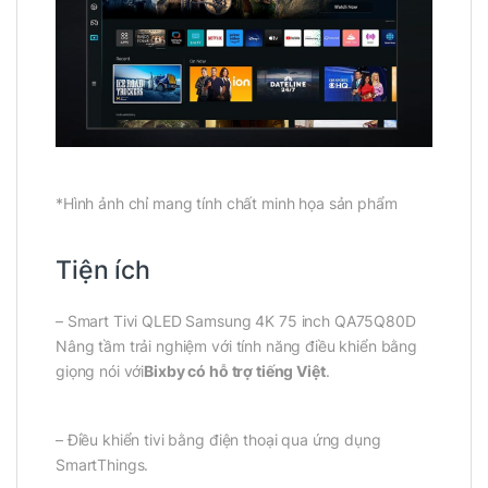
*Hình ảnh chỉ mang tính chất minh họa sản phẩm
Tiện ích
– Smart Tivi QLED Samsung 4K 75 inch QA75Q80D
Nâng tầm trải nghiệm với tính năng điều khiển bằng
giọng nói với
Bixby có hỗ trợ tiếng Việt
.
– Điều khiển tivi bằng điện thoại qua ứng dụng
SmartThings.