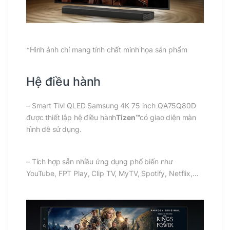
*Hình ảnh chỉ mang tính chất minh họa sản phẩm
Hệ điều hành
– Smart Tivi QLED Samsung 4K 75 inch QA75Q80D
được thiết lập hệ điều hành
Tizen™
có giao diện màn
hình dễ sử dụng.
– Tích hợp sẵn nhiều ứng dụng phổ biến như
YouTube, FPT Play, Clip TV, MyTV, Spotify, Netflix,…