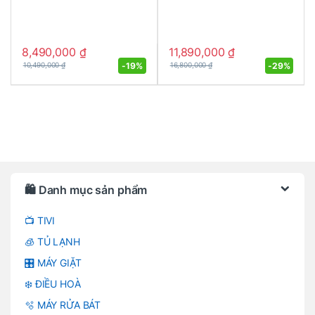
8,490,000
₫
11,890,000
₫
-
19%
-
29%
10,490,000
₫
16,800,000
₫
Brands Carousel
🛍️ Danh mục sản phẩm
📺 TIVI
🧊 TỦ LẠNH
🎛️ MÁY GIẶT
❄️ ĐIỀU HOÀ
🫧 MÁY RỬA BÁT