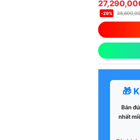
27,290,0
38,600,0
-
29%
🎁 
Bán đú
nhất mi