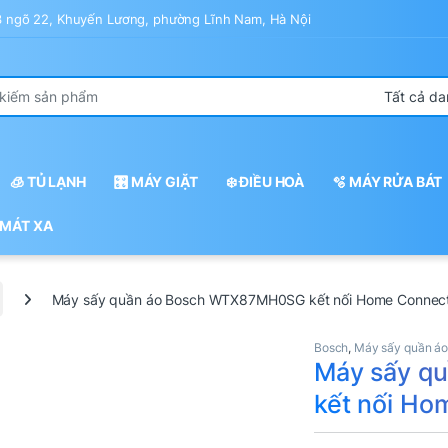
43 ngõ 22, Khuyến Lương, phường Lĩnh Nam, Hà Nội
r:
🧊 TỦ LẠNH
🎛️ MÁY GIẶT
❄️ ĐIỀU HOÀ
🫧 MÁY RỬA BÁT
 MÁT XA
Máy sấy quần áo Bosch WTX87MH0SG kết nối Home Connect
Bosch
,
Máy sấy quần áo
Máy sấy q
kết nối Ho