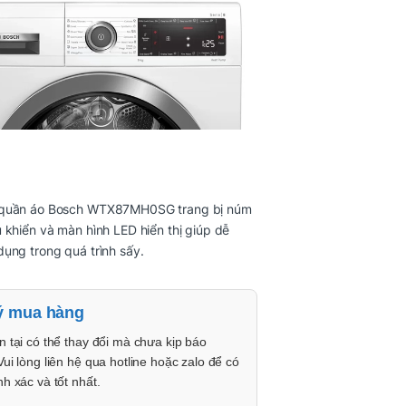
quần áo Bosch WTX87MH0SG trang bị núm
 khiển và màn hình LED hiển thị giúp dễ
ụng trong quá trình sấy.
ý mua hàng
n tại có thể thay đổi mà chưa kịp báo
Vui lòng liên hệ qua hotline hoặc zalo để có
nh xác và tốt nhất.