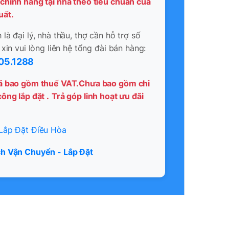
chính hãng tại nhà theo tiêu chuẩn của
uất.
là đại lý, nhà thầu, thợ cần hỗ trợ số
 xin vui lòng liên hệ tổng đài bán hàng:
05.1288
ã bao gồm thuế VAT.Chưa bao gồm chi
ông lắp đặt .
Trả góp linh hoạt ưu đãi
Lắp Đặt Điều Hòa
h Vận Chuyển - Lắp Đặt