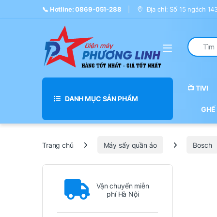
Skip to navigation
Skip to content
📞 Hotline: 0869-051-288
Địa chỉ: Số 15 ngách 1
Search fo
📺 TIVI
DANH MỤC SẢN PHẨM
GHẾ
Trang chủ
Máy sấy quần áo
Bosch
Vận chuyển miễn
phí Hà Nội