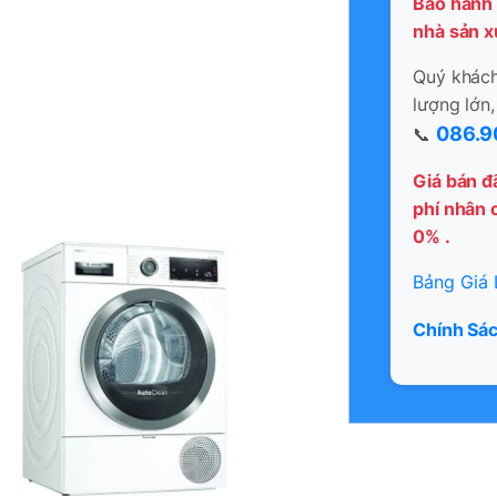
Bảo hành 
nhà sản x
Quý khách 
lượng lớn,
086.9
📞
Giá bán đ
phí nhân c
0% .
Bảng Giá 
Chính Sác