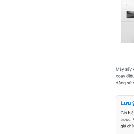
Máy sấy 
xoay điều
dàng sử d
Lưu 
Giá hiệ
trước. 
giá chí