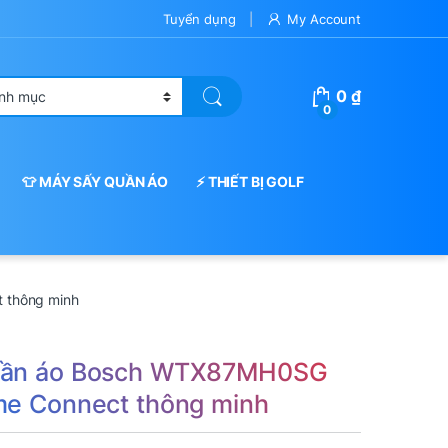
Tuyển dụng
My Account
0
₫
0
👕 MÁY SẤY QUẦN ÁO
⚡ THIẾT BỊ GOLF
 thông minh
uần áo Bosch WTX87MH0SG
me Connect thông minh