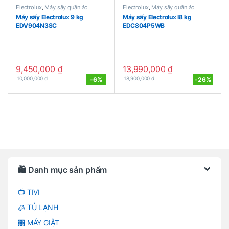
Electrolux
,
Máy sấy quần áo
Electrolux
,
Máy sấy quần áo
Máy sấy Electrolux 9 kg
Máy sấy Electrolux I8 kg
EDV904N3SC
EDC804P5WB
9,450,000
₫
13,990,000
₫
-
6%
-
26%
10,000,000
₫
18,900,000
₫
Brands Carousel
🛍️ Danh mục sản phẩm
📺 TIVI
🧊 TỦ LẠNH
🎛️ MÁY GIẶT