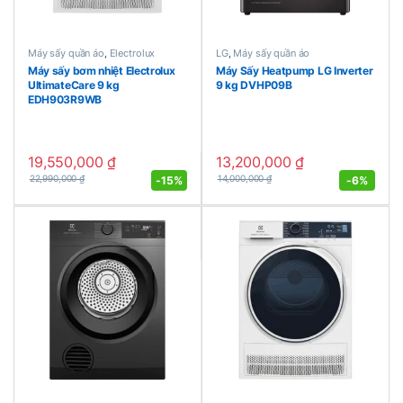
Máy sấy quần áo
,
Electrolux
LG
,
Máy sấy quần áo
Máy sấy bơm nhiệt Electrolux
Máy Sấy Heatpump LG Inverter
UltimateCare 9 kg
9 kg DVHP09B
EDH903R9WB
19,550,000
₫
13,200,000
₫
-
15%
-
6%
22,990,000
₫
14,000,000
₫