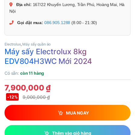
Địa chỉ:
167/22 Khuyến Lương, Trần Phú, Hoàng Mai, Hà
Nội
Gọi đặt mua:
086.905.1288
(8:00 - 21:30)
Electrolux
,
Máy sấy quần áo
Máy sấy Electrolux 8kg
EDV804H3WC Mới 2024
Có sẵn:
còn 11 hàng
7,900,000
₫
9,000,000
₫
-
12%
MUA NGAY
Thêm vào giỏ hàng