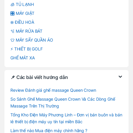
🧊 TỦ LẠNH
🎛️ MÁY GIẶT
❄️ ĐIỀU HOÀ
🫧 MÁY RỬA BÁT
👕 MÁY SẤY QUẦN ÁO
⚡ THIẾT BỊ GOLF
GHẾ MÁT XA
📌 Các bài viết hướng dẫn
Review Đánh giá ghế massage Queen Crown
So Sánh Ghế Massage Queen Crown Và Các Dòng Ghế
Massage Trên Thị Trường
Tổng Kho Điện Máy Phương Linh – Đơn vị bán buôn và bán
lẻ thiết bị điện máy uy tín tại miền Bắc
Làm thế nào Mua điện máy chính hãng ?