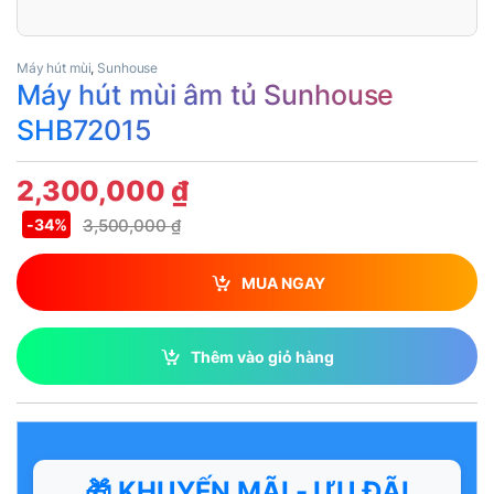
Máy hút mùi
,
Sunhouse
Máy hút mùi âm tủ Sunhouse
SHB72015
2,300,000
₫
3,500,000
₫
-
34%
MUA NGAY
Thêm vào giỏ hàng
🎁 KHUYẾN MÃI - ƯU ĐÃI