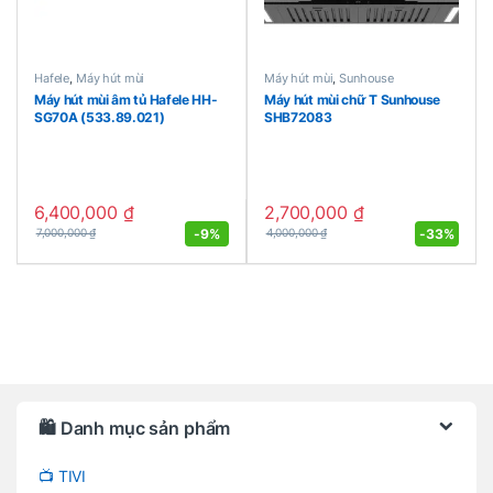
Hafele
,
Máy hút mùi
Máy hút mùi
,
Sunhouse
Máy hút mùi âm tủ Hafele HH-
Máy hút mùi chữ T Sunhouse
SG70A (533.89.021)
SHB72083
6,400,000
₫
2,700,000
₫
-
9%
-
33%
7,000,000
₫
4,000,000
₫
Brands Carousel
🛍️ Danh mục sản phẩm
📺 TIVI