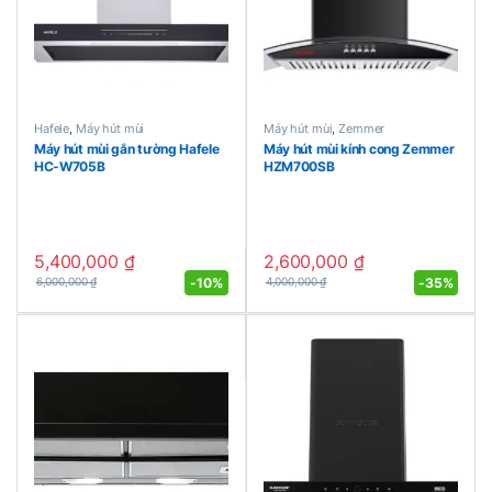
Hafele
,
Máy hút mùi
Máy hút mùi
,
Zemmer
Máy hút mùi gắn tường Hafele
Máy hút mùi kính cong Zemmer
HC-W705B
HZM700SB
5,400,000
₫
2,600,000
₫
-
10%
-
35%
6,000,000
₫
4,000,000
₫