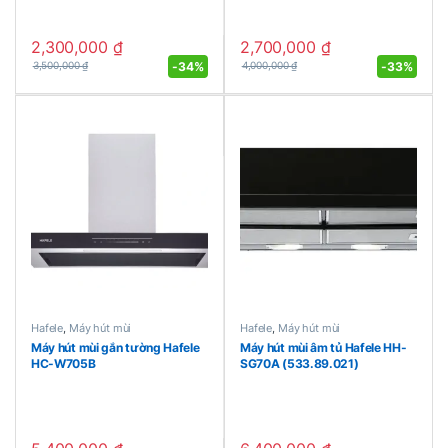
2,300,000
₫
2,700,000
₫
-
34%
-
33%
3,500,000
₫
4,000,000
₫
Hafele
,
Máy hút mùi
Hafele
,
Máy hút mùi
Máy hút mùi gắn tường Hafele
Máy hút mùi âm tủ Hafele HH-
HC-W705B
SG70A (533.89.021)