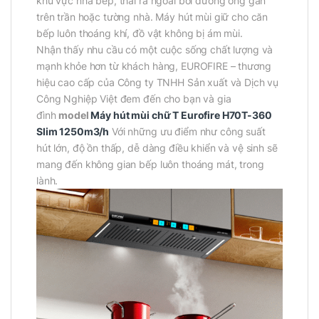
khu vực nhà bếp, thải ra ngoài bởi đường ống gắn
trên trần hoặc tường nhà. Máy hút mùi giữ cho căn
bếp luôn thoáng khí, đồ vật không bị ám mùi.
Nhận thấy nhu cầu có một cuộc sống chất lượng và
mạnh khỏe hơn từ khách hàng, EUROFIRE – thương
hiệu cao cấp của Công ty TNHH Sản xuất và Dịch vụ
Công Nghiệp Việt đem đến cho bạn và gia
đình
model
Máy hút mùi chữ T Eurofire H70T-360
Slim 1250m3/h
Với những ưu điểm như công suất
hút lớn, độ ồn thấp, dễ dàng điều khiển và vệ sinh sẽ
mang đến không gian bếp luôn thoáng mát, trong
lành.