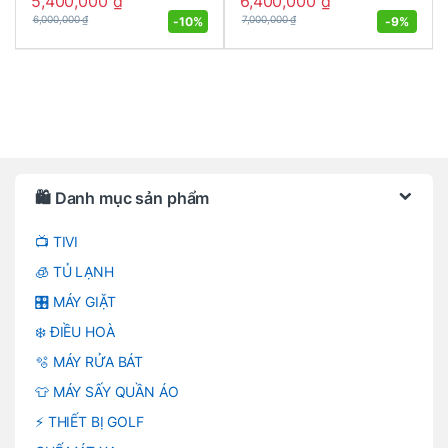
5,400,000
₫
6,400,000
₫
-
10%
-
9%
6,000,000
₫
7,000,000
₫
Brands Carousel
🛍️ Danh mục sản phẩm
📺 TIVI
🧊 TỦ LẠNH
🎛️ MÁY GIẶT
❄️ ĐIỀU HOÀ
🫧 MÁY RỬA BÁT
👕 MÁY SẤY QUẦN ÁO
⚡ THIẾT BỊ GOLF