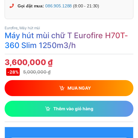
Gọi đặt mua:
086.905.1288
(8:00 - 21:30)
Eurofire
,
Máy hút mùi
Máy hút mùi chữ T Eurofire H70T-
360 Slim 1250m3/h
3,600,000
₫
5,000,000
₫
-
28%
MUA NGAY
Thêm vào giỏ hàng