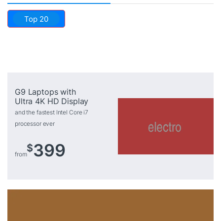
Top 20
G9 Laptops with
Ultra 4K HD Display
and the fastest Intel Core i7
processor ever
399
$
from