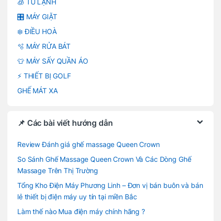
🧊 TỦ LẠNH
🎛️ MÁY GIẶT
❄️ ĐIỀU HOÀ
🫧 MÁY RỬA BÁT
👕 MÁY SẤY QUẦN ÁO
⚡ THIẾT BỊ GOLF
GHẾ MÁT XA
📌 Các bài viết hướng dẫn
Review Đánh giá ghế massage Queen Crown
So Sánh Ghế Massage Queen Crown Và Các Dòng Ghế
Massage Trên Thị Trường
Tổng Kho Điện Máy Phương Linh – Đơn vị bán buôn và bán
lẻ thiết bị điện máy uy tín tại miền Bắc
Làm thế nào Mua điện máy chính hãng ?