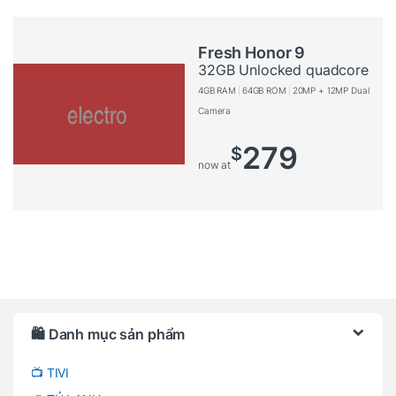
Fresh Honor 9
32GB Unlocked quadcore
4GB RAM
64GB ROM
20MP + 12MP Dual
Camera
279
$
now at
Brands Carousel
🛍️ Danh mục sản phẩm
📺 TIVI