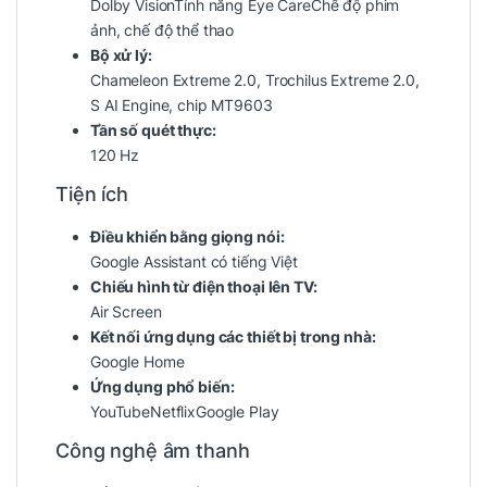
Dolby Vision
Tính năng Eye Care
Chế độ phim
ảnh, chế độ thể thao
Bộ xử lý:
Chameleon Extreme 2.0, Trochilus Extreme 2.0,
S AI Engine, chip MT9603
Tần số quét thực:
120 Hz
Tiện ích
Điều khiển bằng giọng nói:
Google Assistant có tiếng Việt
Chiếu hình từ điện thoại lên TV:
Air Screen
Kết nối ứng dụng các thiết bị trong nhà:
Google Home
Ứng dụng phổ biến:
YouTubeNetflix
Google Play
Công nghệ âm thanh