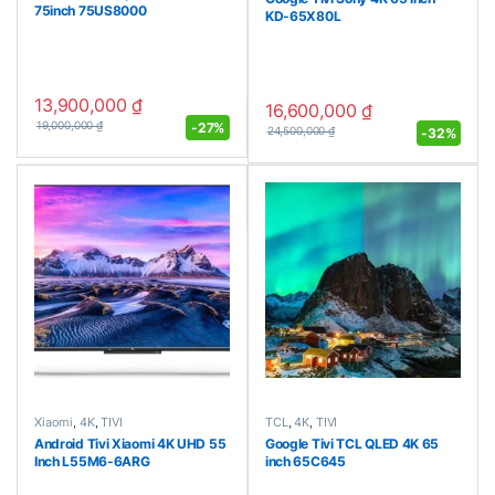
75inch 75US8000
KD-65X80L
13,900,000
₫
16,600,000
₫
-
27%
19,000,000
₫
-
32%
24,500,000
₫
Xiaomi
,
4K
,
TIVI
TCL
,
4K
,
TIVI
Android Tivi Xiaomi 4K UHD 55
Google Tivi TCL QLED 4K 65
Inch L55M6-6ARG
inch 65C645