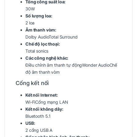
Tổng công suất loa:
30W
Số lượng loa:
2 loa
Âm thanh vòm:
Dolby Audio
Total Surround
Chế độ lọc thoại:
Total sonics
Các công nghệ khác:
Điều chỉnh âm thanh tự động
Wonder Audio
Chế
độ âm thanh vòm
Cổng kết nối
Kết nối Internet:
Wi-Fi
Cổng mạng LAN
Kết nối không dây:
Bluetooth 5.1
USB:
2 cổng USB A