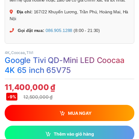
liên hệ qua hotline hoặc zalo để có giá chính xác và tốt nhất.
Địa chỉ:
167/22 Khuyến Lương, Trần Phú, Hoàng Mai, Hà
Nội
Gọi đặt mua:
086.905.1288
(8:00 - 21:30)
4K
,
Coocaa
,
TIVI
Google Tivi QD-Mini LED Coocaa
4K 65 inch 65V75
11,400,000
₫
12,500,000
₫
-
9%
MUA NGAY
Thêm vào giỏ hàng