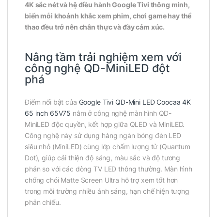
4K sắc nét và hệ điều hành Google Tivi thông minh,
biến mỗi khoảnh khắc xem phim, chơi game hay thể
thao đều trở nên chân thực và đầy cảm xúc.
Nâng tầm trải nghiệm xem với
công nghệ QD-MiniLED đột
phá
Điểm nổi bật của
Google Tivi QD-Mini LED Coocaa 4K
65 inch 65V75
nằm ở công nghệ màn hình QD-
MiniLED độc quyền, kết hợp giữa QLED và MiniLED.
Công nghệ này sử dụng hàng ngàn bóng đèn LED
siêu nhỏ (MiniLED) cùng lớp chấm lượng tử (Quantum
Dot), giúp cải thiện độ sáng, màu sắc và độ tương
phản so với các dòng TV LED thông thường. Màn hình
chống chói Matte Screen Ultra hỗ trợ xem tốt hơn
trong môi trường nhiều ánh sáng, hạn chế hiện tượng
phản chiếu.