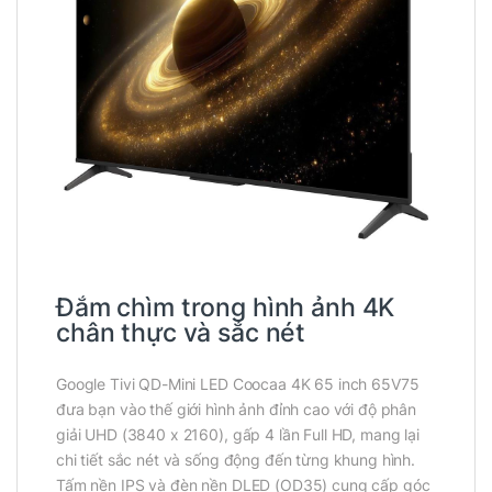
Đắm chìm trong hình ảnh 4K
chân thực và sắc nét
Google Tivi QD-Mini LED Coocaa 4K 65 inch 65V75
đưa bạn vào thế giới hình ảnh đỉnh cao với độ phân
giải UHD (3840 x 2160), gấp 4 lần Full HD, mang lại
chi tiết sắc nét và sống động đến từng khung hình.
Tấm nền IPS và đèn nền DLED (OD35) cung cấp góc