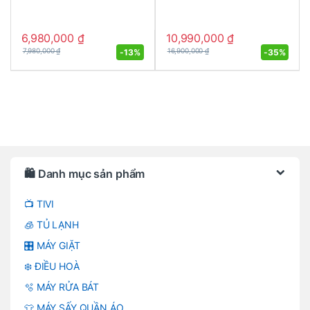
6,980,000
₫
10,990,000
₫
-
13%
-
35%
7,980,000
₫
16,900,000
₫
Brands Carousel
🛍️ Danh mục sản phẩm
📺 TIVI
🧊 TỦ LẠNH
🎛️ MÁY GIẶT
❄️ ĐIỀU HOÀ
🫧 MÁY RỬA BÁT
👕 MÁY SẤY QUẦN ÁO