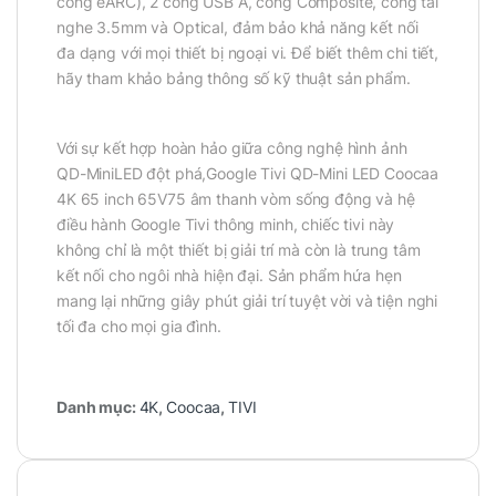
cổng eARC), 2 cổng USB A, cổng Composite, cổng tai
nghe 3.5mm và Optical, đảm bảo khả năng kết nối
đa dạng với mọi thiết bị ngoại vi. Để biết thêm chi tiết,
hãy tham khảo bảng thông số kỹ thuật sản phẩm.
Với sự kết hợp hoàn hảo giữa công nghệ hình ảnh
QD-MiniLED đột phá,Google Tivi QD-Mini LED Coocaa
4K 65 inch 65V75 âm thanh vòm sống động và hệ
điều hành Google Tivi thông minh, chiếc tivi này
không chỉ là một thiết bị giải trí mà còn là trung tâm
kết nối cho ngôi nhà hiện đại. Sản phẩm hứa hẹn
mang lại những giây phút giải trí tuyệt vời và tiện nghi
tối đa cho mọi gia đình.
Danh mục:
4K
,
Coocaa
,
TIVI